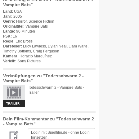
Vampire Bats"
Land:
USA
Jahr:
2005
Genre:
Horror, Science Fiction
Originaltitel:
Vampire Bats
Länge:
90 Minuten
FSK:
16
Regie:
Eric Bross
Darsteller:
Lucy Lawless
,
Dylan Neal
,
Liam Waite
,
Timothy Bottoms
,
Craig Ferguson
Kamera:
Horacio Marquínez
Verleih:
Sony Pictures
Verknüpfungen zu "Todesschwarm 2 -
Vampire Bats"
Todesschwarm 2 - Vampire Bats -
Trailer
TRAILER
Dein Film-Kommentar zu "Todesschwarm 2
- Vampire Bats"
Login mit
Spielfilm.de
-
ohne Login
fortsetzen.