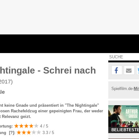
htingale - Schrei nach
2017)
Spielfilm.de-
Mi
le
nt keine Gnade und präsentiert in "The Nightingale"
osen Rachefeldzug einer gepeinigten Frau, der weder
t Relevanz geizt.
ertung:
4 / 5
BELIEBTESTE
ung
[?]
:
3.3 / 5