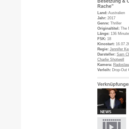
Besetzung & C
Rache"
Land:
Australien
Jahr:
2017
Genre:
Thriller
Originaltitel:
The 
Länge:
136 Minut
FSK:
18
Kinostart:
16.07.2
Regie:
Jennifer Ke
Darsteller:
Sam Cla
Charlie Shotwell
Kamera:
Radoslaw
Verleih:
Drop-Out 
Verknüpfungen
NEWS