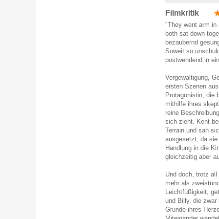
Filmkritik
"They went arm in 
both sat down toget
bezaubernd gesunge
Soweit so unschuld
postwendend in ein
Vergewaltigung, Ge
ersten Szenen aus
Protagonistin, die 
mithilfe ihres skep
reine Beschreibung
sich zieht. Kent b
Terrain und sah s
ausgesetzt, da sie 
Handlung in die Kin
gleichzeitig aber a
Und doch, trotz all
mehr als zweistünd
Leichtfüßigkeit, g
und Billy, die zwa
Grunde ihres Herze
Miteinander wandel