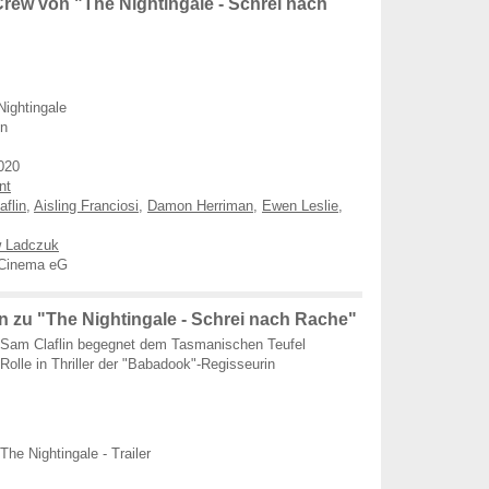
rew von "The Nightingale - Schrei nach
Nightingale
en
020
nt
flin
,
Aisling Franciosi
,
Damon Herriman
,
Ewen Leslie
,
 Ladczuk
Cinema eG
 zu "The Nightingale - Schrei nach Rache"
Sam Claflin begegnet dem Tasmanischen Teufel
Rolle in Thriller der "Babadook"-Regisseurin
The Nightingale - Trailer