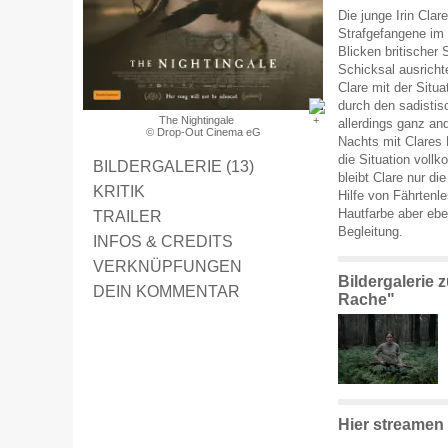
Die junge Irin Clare
Strafgefangene im
Blicken britischer
Schicksal ausricht
Clare mit der Situa
durch den sadistis
The Nightingale
allerdings ganz an
© Drop-Out Cinema eG
Nachts mit Clares 
die Situation voll
BILDERGALERIE (13)
bleibt Clare nur di
KRITIK
Hilfe von Fährtenle
Hautfarbe aber eb
TRAILER
Begleitung.
INFOS & CREDITS
VERKNÜPFUNGEN
Bildergalerie 
DEIN KOMMENTAR
Rache"
Hier streamen