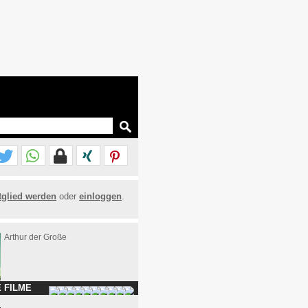
tglied werden
oder
einloggen
.
Arthur der Große
 FILME