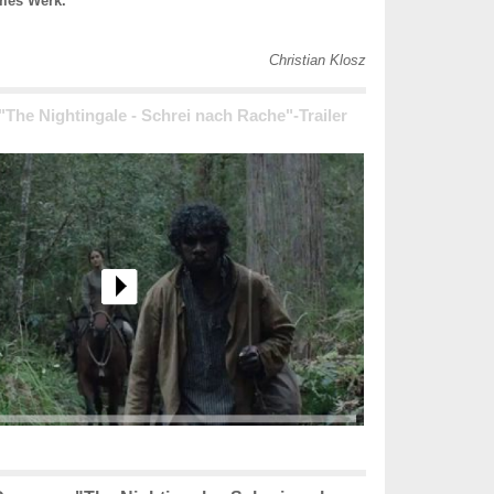
mes Werk.
Christian Klosz
 "The Nightingale - Schrei nach Rache"-Trailer