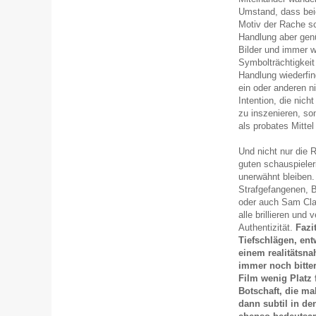
Umstand, dass bei
Motiv der Rache sc
Handlung aber gen
Bilder und immer 
Symbolträchtigkeit 
Handlung wiederfin
ein oder anderen n
Intention, die nich
zu inszenieren, so
als probates Mittel
Und nicht nur die R
guten schauspieler
unerwähnt bleiben. 
Strafgefangenen, B
oder auch Sam Clafl
alle brillieren un
Authentizität.
Fazi
Tiefschlägen, ent
einem realitätsna
immer noch bittere
Film wenig Platz 
Botschaft, die ma
dann subtil in de