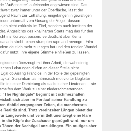
de "Außenseiter" aufeinander angewiesen sind. Das
hwelt zwar immer unter der Oberfläche, lässt der
ügend Raum zur Entfaltung, eingefangen in gewaltigen
wieder untermalt vom Gesang der Vögel, dessen
sich nicht exklusiv im Titel, sondern auch inmitten der
det. Angesichts des knallharten Starts mag das für den
icht ins Konzept passen, verdeutlicht aber Kents
t danach strebt, einen stumpfen rape and revenge - Film
ndern deutlich mehr zu sagen hat und den tonalen Wandel
 dafür nutzt, ihre eigene Stimme einfließen zu lassen.
egisseurin überzeugt mit ihrer Arbeit; die wahnsinnig
ischen Leistungen dürfen an dieser Stelle nicht
Egal ob Aisling Franciosi in der Rolle der gepeinigten
aykali Ganambarr als intrinsisch motivierter Begleiter
in in seiner Darbietung als sadistischer Lieutenant – sie
d verhelfen dem Werk zu einer niederschmetternden
t: "The Nightingale" beginnt mit schmerzhaften
wickelt sich aber im Fortlauf seiner Handlung zu
hen Abbild vergangener Zeiten, die mancherorts
 Realität sind. Trotz vereinzelter Längen bietet der
für Langeweile und vermittelt unentwegt eine klare
l in die Köpfe der Zuschauer geprügelt wird, nur um
n Tönen der Nachtigall anzuklingen. Ein mutiges aber