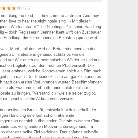
4 / 5
arm along the road, ‘til they came to a stream. And they
her, love to hear the nightingale sing." - Mit diesen
nen Worten startet "The Nightingale" in seine Handlung.
ig – doch Regisseurin Jennifer Kent wirft den Zuschauer
e Handlung, die zur emotionalen Belastungsprobe wird.
walt, Mord – all dem wird der Betrachter innerhalb der
gesetzt, mindestens genauso schutzlos wie die
blind vor Wut durch die tasmanischen Wälder irrt und nur
tischen Begleiters auf dem rechten Pfad verweilt. Die
 lässt erahnen, welche Kontroversen solch ein Film nach
egibt sich nach "Der Babadook" also auf gänzlich anderes
ich nach den ersten Vorführungen wüsten Beschimpfungen
sich als Frau erdreistet hatte, eine solch explizite
osäle zu bringen. "Verständlich" wie sie selber zugibt,
uf die geschichtliche Akkuratesse verweist.
 der seelischen Brutalität, entwickelt sich innerhalb der
igen Handlung eine fast schon irritierende
etragen von der sich aufbauenden Chemie zwischen Clare
r beide aus völlig anderen Motiven unterwegs sind, im
ns aber das selbe Ziel verfolgen. Das anfangs schroffe
t sich, begünstigt durch das geteilte Leid und den