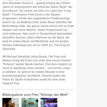
dem Bassisten Nosse K – gelang Anfang der 2000er
Jahre im Vorprogramm der britischen Band "Bush" der
Durchbruch. Sie wurde von dem US-Label des "Limp
Bizkit"- Frontmanns Fred Durst in die Staaten
eingeladen, lehnte den angebotenen Plattenvertrag
jedoch ab, da Matthias Exler (alias Maze Valentin) die
Befürchtung hatte, die ganze Sache könne ihm zu Kopf
steigen und seine Alkohol- sowie Drogensucht nur
noch befeuern. Aber auch in Deutschland bekundeten
daraufhin diverse Labels Interesse an der Band, die
bald ihr erstes Album veröffentlichte und mit großen
Namen unterwegs war, bis es 2006 zur Trennung im
Streit kam.
Mit Michael Borwitzky (alias Bowy), Ole Fries und
Markus Krieg will Exler nun unter dem neuen Namen
"Pictures" wieder Musik machen. Ehe dies möglich ist,
muss er allerdings clean werden – und lernen, clean
zu bleiben. So geht er für sieben Monate in eine
brandenburgische Suchtklink. Derweil laufen die
Pläne für Studio-Aufnahmen sowie für eine erste
Support‐Tour.
Bildergalerie zum Film "Könige der Welt"