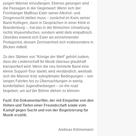
jungen Männer einzufangen. Ebenso gelungen sind
die Passagen in der Gegenwart: Wenn sich der
Frontsänger Matthias Exler seiner Alkohol- und
Drogensucht stellen muss – zunächst im Kreis seiner
Band-Kollegen, dann in Gesprächen in einer Klink in
Brandenburg –, hat das in der filmischen Umsetzung
nichts Voyeuristisches, sondern wirkt stets empathisch.
Überdies erweist sich Exler als einnehmender
Protagonist, dessen Zerrissenheit sich insbesondere in
Blicken mitteilt.
Zu den Stärken von "Könige der Welt" gehört zudem,
dass die Leidenschaft für Musik überaus glaubhaft
transportiert wird. Wenn die neu formierte Band eine
kleine Support‐Tour startet, wird verständlich, weshalb
sich die Männer trotz suboptimaler Bedingungen – von
langen Fahrten bis zu Übernachtungen in wenig
komfortablen Jugendherbergen –
on the road
begeben, um auf der Bühne stehen zu können.
Fazit: Ein Dokumentarfilm, der mit Empathie von den
Höhen und Tiefen einer Freundschaft sowie vom
Kampf gegen Sucht und von der Begeisterung für
Musik erzählt.
Andreas Köhnemann