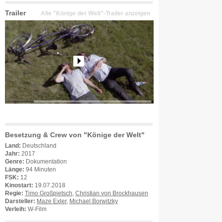
Trailer
Alle "Könige der Welt"-Trailer anzeigen
Besetzung & Crew von "Könige der Welt"
Land:
Deutschland
Jahr:
2017
Genre:
Dokumentation
Länge:
94 Minuten
FSK:
12
Kinostart:
19.07.2018
Regie:
Timo Großpietsch
,
Christian von Brockhausen
Darsteller:
Maze Exler
,
Michael Borwitzky
Verleih:
W-Film