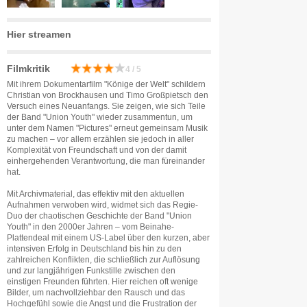
Hier streamen
Filmkritik
4 / 5
Mit ihrem Dokumentarfilm "Könige der Welt" schildern
Christian von Brockhausen und Timo Großpietsch den
Versuch eines Neuanfangs. Sie zeigen, wie sich Teile
der Band "Union Youth" wieder zusammentun, um
unter dem Namen "Pictures" erneut gemeinsam Musik
zu machen – vor allem erzählen sie jedoch in aller
Komplexität von Freundschaft und von der damit
einhergehenden Verantwortung, die man füreinander
hat.
Mit Archivmaterial, das effektiv mit den aktuellen
Aufnahmen verwoben wird, widmet sich das Regie-
Duo der chaotischen Geschichte der Band "Union
Youth" in den 2000er Jahren – vom Beinahe-
Plattendeal mit einem US-Label über den kurzen, aber
intensiven Erfolg in Deutschland bis hin zu den
zahlreichen Konflikten, die schließlich zur Auflösung
und zur langjährigen Funkstille zwischen den
einstigen Freunden führten. Hier reichen oft wenige
Bilder, um nachvollziehbar den Rausch und das
Hochgefühl sowie die Angst und die Frustration der