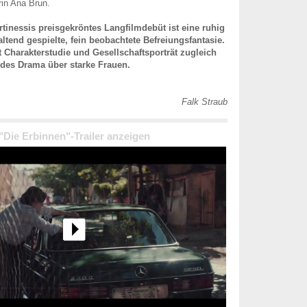
rin Ana Brun.
rtinessis preisgekröntes Langfilmdebüt ist eine ruhig
altend gespielte, fein beobachtete Befreiungsfantasie.
t Charakterstudie und Gesellschaftsporträt zugleich
ndes Drama über starke Frauen.
Falk Straub
 "Die Erbinnen"-Trailer anzeigen