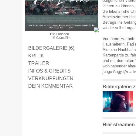
bürgerlichen Viert
leisten zu können,
die lebensfrohe Chi
Arbeitszimmer hint
Betrugs ins Gefäng
wieder selbst organ
Die Erbinnen
© Grandfilm
Vor ihrem Haftantri
Haushälterin, Pati 
BILDERGALERIE (6)
Als eine Nachbarin
KRITIK
Kartenpartie zu fa
und mit dem alten 
TRAILER
wohlhabender älter
INFOS & CREDITS
junge Angy (Ana Iva
VERKNÜPFUNGEN
DEIN KOMMENTAR
Bildergalerie 
Hier streamen