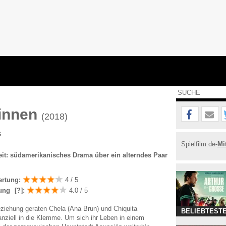
binnen
(2018)
s
Spielfilm.de-
Mi
heit: südamerikanisches Drama über ein alterndes Paar
ertung:
4 / 5
ung
[?]
:
4.0 / 5
ziehung geraten Chela (Ana Brun) und Chiquita
BELIEBTESTE
nanziell in die Klemme. Um sich ihr Leben in einem