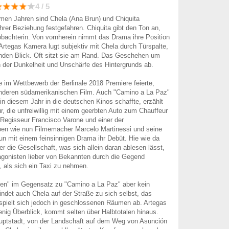
4 / 5
en Jahren sind Chela (Ana Brun) und Chiquita
 ihrer Beziehung festgefahren. Chiquita gibt den Ton an,
eobachterin. Von vornherein nimmt das Drama ihre Position
Artegas Kamera lugt subjektiv mit Chela durch Türspalte,
enden Blick. Oft sitzt sie am Rand. Das Geschehen um
n der Dunkelheit und Unschärfe des Hintergrunds ab.
e im Wettbewerb der Berlinale 2018 Premiere feierte,
 anderen südamerikanischen Film. Auch "Camino a La Paz"
 in diesem Jahr in die deutschen Kinos schaffte, erzählt
r, die unfreiwillig mit einem geerbten Auto zum Chauffeur
Regisseur Francisco Varone und einer der
ben wie nun Filmemacher Marcelo Martinessi und seine
run mit einem feinsinnigen Drama ihr Debüt. Hie wie da
ber die Gesellschaft, was sich allein daran ablesen lässt,
agonisten lieber von Bekannten durch die Gegend
, als sich ein Taxi zu nehmen.
nen" im Gegensatz zu "Camino a La Paz" aber kein
ndet auch Chela auf der Straße zu sich selbst, das
spielt sich jedoch in geschlossenen Räumen ab. Artegas
ig Überblick, kommt selten über Halbtotalen hinaus.
ptstadt, von der Landschaft auf dem Weg von Asunción