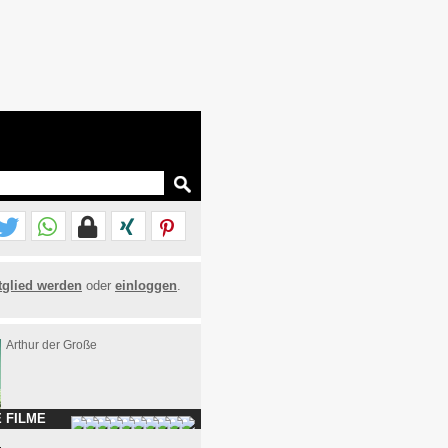
tglied werden
oder
einloggen
.
Arthur der Große
 FILME