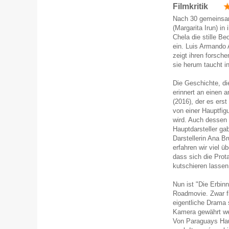
Filmkritik
Nach 30 gemeinsam
(Margarita Irun) in
Chela die stille B
ein. Luis Armando 
zeigt ihren forsch
sie herum taucht i
Die Geschichte, di
erinnert an einen
(2016), der es erst
von einer Hauptfigu
wird. Auch dessen 
Hauptdarsteller ga
Darstellerin Ana B
erfahren wir viel ü
dass sich die Prot
kutschieren lassen
Nun ist "Die Erbin
Roadmovie. Zwar fi
eigentliche Drama 
Kamera gewährt wen
Von Paraguays Hau