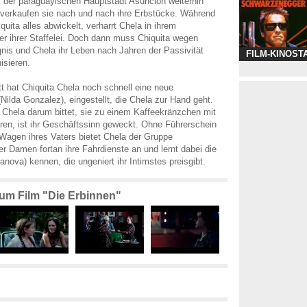
el der paraguayischen Hauptstadt Asunción weiterhin
 verkaufen sie nach und nach ihre Erbstücke. Während
quita alles abwickelt, verharrt Chela in ihrem
er ihrer Staffelei. Doch dann muss Chiquita wegen
nis und Chela ihr Leben nach Jahren der Passivität
FILM-KINOST
isieren.
tt hat Chiquita Chela noch schnell eine neue
(Nilda Gonzalez), eingestellt, die Chela zur Hand geht.
 Chela darum bittet, sie zu einem Kaffeekränzchen mit
hren, ist ihr Geschäftssinn geweckt. Ohne Führerschein
Wagen ihres Vaters bietet Chela der Gruppe
er Damen fortan ihre Fahrdienste an und lernt dabei die
nova) kennen, die ungeniert ihr Intimstes preisgibt.
zum Film "Die Erbinnen"