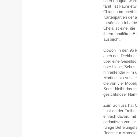
nach Itauguá, wohi
fährt, ist kaum et
Chiquita im überfü
Kartenpartien der 
tatsächlich Inhaft
Chela ist eine, die
ihrem familiären 
ausbricht.
Obwohl in den 95 M
auch das Drehbuch s
über eine Gesellsc
über Liebe, Sehnsu
hinreißender Film 
Martinessis subtil
die von vier Möbel
Sonst bleibt das 
gesichtsloser Name
Zum Schluss hat Ch
Lust an der Freihei
einfach davon, mit 
pedantisch von ihr 
ruhige Befreiungsfa
Regisseur Marcelo 