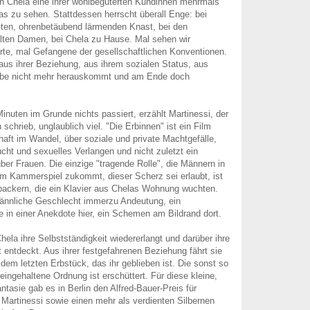
n Chela eine ihrer wohlbegüterten Kundinnen mehrmals
was zu sehen. Stattdessen herrscht überall Enge: bei
llten, ohrenbetäubend lärmenden Knast, bei den
alten Damen, bei Chela zu Hause. Mal sehen wir
ierte, mal Gefangene der gesellschaftlichen Konventionen.
 aus ihrer Beziehung, aus ihrem sozialen Status, aus
Erbe nicht mehr herauskommt und am Ende doch
inuten im Grunde nichts passiert, erzählt Martinessi, der
chrieb, unglaublich viel. "Die Erbinnen" ist ein Film
haft im Wandel, über soziale und private Machtgefälle,
cht und sexuelles Verlangen und nicht zuletzt ein
über Frauen. Die einzige "tragende Rolle", die Männern in
em Kammerspiel zukommt, dieser Scherz sei erlaubt, ist
packern, die ein Klavier aus Chelas Wohnung wuchten.
männliche Geschlecht immerzu Andeutung, ein
 in einer Anekdote hier, ein Schemen am Bildrand dort.
ela ihre Selbstständigkeit wiedererlangt und darüber ihre
t entdeckt. Aus ihrer festgefahrenen Beziehung fährt sie
dem letzten Erbstück, das ihr geblieben ist. Die sonst so
eingehaltene Ordnung ist erschüttert. Für diese kleine,
ntasie gab es in Berlin den Alfred-Bauer-Preis für
Martinessi sowie einen mehr als verdienten Silbernen