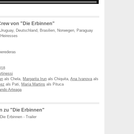
rew von "Die Erbinnen"
 Uruguay, Deutschland, Brasilien, Norwegen, Paraguay
Heiresses
herederas
018
rtinessi
un
als Chela,
Margarita Irun
als Chiquita,
Ana Ivanova
als
lez
als Pati,
María Martins
als Pituca
ando Arteaga
 zu "Die Erbinnen"
Die Erbinnen - Trailer