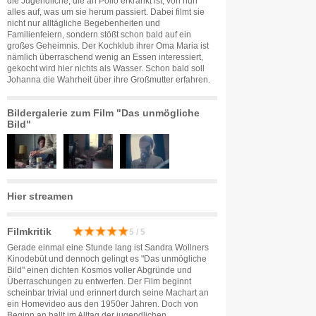
die Jugendliche, die an Polio erkrankt ist, von nun
alles auf, was um sie herum passiert. Dabei filmt sie
nicht nur alltägliche Begebenheiten und
Familienfeiern, sondern stößt schon bald auf ein
großes Geheimnis. Der Kochklub ihrer Oma Maria ist
nämlich überraschend wenig an Essen interessiert,
gekocht wird hier nichts als Wasser. Schon bald soll
Johanna die Wahrheit über ihre Großmutter erfahren.
Bildergalerie zum Film "Das unmögliche
Bild"
Hier streamen
Filmkritik
5 / 5
Gerade einmal eine Stunde lang ist Sandra Wollners
Kinodebüt und dennoch gelingt es "Das unmögliche
Bild" einen dichten Kosmos voller Abgründe und
Überraschungen zu entwerfen. Der Film beginnt
scheinbar trivial und erinnert durch seine Machart an
ein Homevideo aus den 1950er Jahren. Doch von
Beginn an hallt im Alltag der jugendlichen