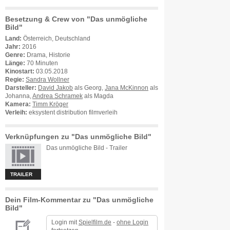
Besetzung & Crew von "Das unmögliche
Bild"
Land:
Österreich, Deutschland
Jahr:
2016
Genre:
Drama, Historie
Länge:
70 Minuten
Kinostart:
03.05.2018
Regie:
Sandra Wollner
Darsteller:
David Jakob
als Georg,
Jana McKinnon
als
Johanna,
Andrea Schramek
als Magda
Kamera:
Timm Kröger
Verleih:
eksystent distribution filmverleih
Verknüpfungen zu "Das unmögliche Bild"
Das unmögliche Bild - Trailer
TRAILER
Dein Film-Kommentar zu "Das unmögliche
Bild"
Login mit
Spielfilm.de
-
ohne Login