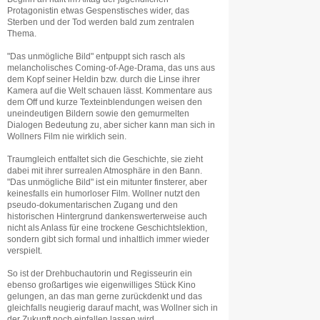
Protagonistin etwas Gespenstisches wider, das
Sterben und der Tod werden bald zum zentralen
Thema.
"Das unmögliche Bild" entpuppt sich rasch als
melancholisches Coming-of-Age-Drama, das uns aus
dem Kopf seiner Heldin bzw. durch die Linse ihrer
Kamera auf die Welt schauen lässt. Kommentare aus
dem Off und kurze Texteinblendungen weisen den
uneindeutigen Bildern sowie den gemurmelten
Dialogen Bedeutung zu, aber sicher kann man sich in
Wollners Film nie wirklich sein.
Traumgleich entfaltet sich die Geschichte, sie zieht
dabei mit ihrer surrealen Atmosphäre in den Bann.
"Das unmögliche Bild" ist ein mitunter finsterer, aber
keinesfalls ein humorloser Film. Wollner nutzt den
pseudo-dokumentarischen Zugang und den
historischen Hintergrund dankenswerterweise auch
nicht als Anlass für eine trockene Geschichtslektion,
sondern gibt sich formal und inhaltlich immer wieder
verspielt.
So ist der Drehbuchautorin und Regisseurin ein
ebenso großartiges wie eigenwilliges Stück Kino
gelungen, an das man gerne zurückdenkt und das
gleichfalls neugierig darauf macht, was Wollner sich in
der Zukunft noch einfallen lassen wird.