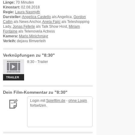
Länge:
70 Minuten
Kinostart:
02.08.2018
Regie:
Laura Nasmyth
Darsteller:
Angelica Castello
als Angelica,
Gordon
Catlin
als News Anchor,
Anela Fajic
als Teleshopping
Lady,
Jonas Feferle
als Talk Show Host,
Miriam
Fontaine
als Telenovela Actress
Kamera:
Mario Minichmayr
Verleih:
dejavu filmverleih
Verknüpfungen zu "8:30"
8:30 - Trailer
TRAILER
Dein Film-Kommentar zu "8:30"
Login mit
Spielfilm.de
-
ohne Login
fortsetzen.