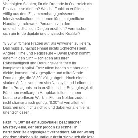
Vereinigten Staaten, für die Drehorte in Österreich als
Ersatzkulisse dienen? Welche Funktion erfüllen die
völlig aus dem Zusammenhang gerissenen
Interviewsituationen, in denen für die eigentliche
Handlung irrelevante Personen von den
unterschiedlichsten Dingen erzählen? Vermischen
sich am Ende digitale und physische Realität?
"8:30" wirft mehr Fragen auf, als Antworten zu liefern.
Das muss zunächst einmal nichts Schlechtes sein.
Andere Filme und Regisseure – David Lynch kommt
einem in den Sinn – schlagen aus ihrer
Rätselhaftigkeit und Deutungsvielfalt fast ihr
komplettes Kapital. Trotz allem haben sie aber eine
dichte, konsequent zugespitzte und mitreißende
Dramaturgie, die "8:30" völlig abgeht. Nach einem
starken Auftakt verlieren sich Nasmyth und Leitner mit
ihrem Protagonisten in erzählerischer Belanglosigkeit.
Für einen wortkargen Hauptdarsteller in einem
beinahe wortlosen Werk ist Florian Nolden zudem
nicht charismatisch genug. "8:30" ist von allem ein
bisschen und nichts richtig und dabei vor allem eins:
unentschlossen.
Fazit: "8:30" ist ein audiovisuell beachtlicher
Mystery-Film, der sich jedoch zu schnell in
narrativer Belanglosigkeit verheddert. Mit der wenig
charismatischen Hauptfigur dreht sich auch die lose