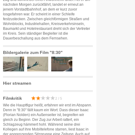
nächsten Morgen zurückfährt, landet er erneut an
jenem Vorstadtbahnhof, an dem er kurz zuvor
losgefahren war. Er scheint in einer Schleife
festzustecken. Zwischen gleichförmigen Straßen und
Wohnblocks, Industriehallen, Kreisverkehrsinseln,
Baumarkt und Hotelrestaurant dreht sich der Vertreter
im Kreis. Sein ständiger Begleiter ist die
Dauerbeschallung aus dem Fernsehen.
Bildergalerie zum Film "8:30"
Hier streamen
Filmkritik
2 / 5
Wie die Hauptfigur heißt, erfahren wir erst im Abspann.
Denn in "8:30" fällt kaum ein Wort. Dass dieser Isaac
(Florian Nolden) ein Außenseiter ist, begreifen wir
gleich zu Beginn. Der Zug zur Arbeit rattert, ein
Schlagzeug hämmert hohl. Während seine drei
Kollegen auf ihre Mobiltelefone starren, liest Isaac in
der angrenzenden Sitzgruppe eine Zeitung. Auch auf