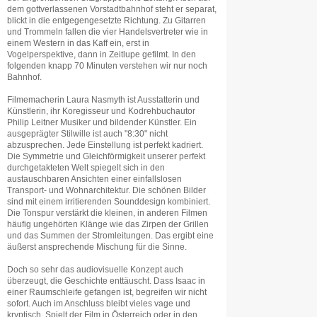
dem gottverlassenen Vorstadtbahnhof steht er separat,
blickt in die entgegengesetzte Richtung. Zu Gitarren
und Trommeln fallen die vier Handelsvertreter wie in
einem Western in das Kaff ein, erst in
Vogelperspektive, dann in Zeitlupe gefilmt. In den
folgenden knapp 70 Minuten verstehen wir nur noch
Bahnhof.
Filmemacherin Laura Nasmyth ist Ausstatterin und
Künstlerin, ihr Koregisseur und Kodrehbuchautor
Philip Leitner Musiker und bildender Künstler. Ein
ausgeprägter Stilwille ist auch "8:30" nicht
abzusprechen. Jede Einstellung ist perfekt kadriert.
Die Symmetrie und Gleichförmigkeit unserer perfekt
durchgetakteten Welt spiegelt sich in den
austauschbaren Ansichten einer einfallslosen
Transport- und Wohnarchitektur. Die schönen Bilder
sind mit einem irritierenden Sounddesign kombiniert.
Die Tonspur verstärkt die kleinen, in anderen Filmen
häufig ungehörten Klänge wie das Zirpen der Grillen
und das Summen der Stromleitungen. Das ergibt eine
äußerst ansprechende Mischung für die Sinne.
Doch so sehr das audiovisuelle Konzept auch
überzeugt, die Geschichte enttäuscht. Dass Isaac in
einer Raumschleife gefangen ist, begreifen wir nicht
sofort. Auch im Anschluss bleibt vieles vage und
kryptisch. Spielt der Film in Österreich oder in den