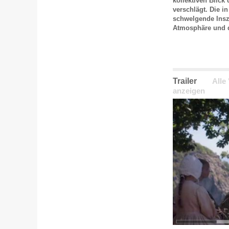
kollektiven Blick
verschlägt. Die i
schwelgende Insz
Atmosphäre und d
Trailer
Alle
anzeigen