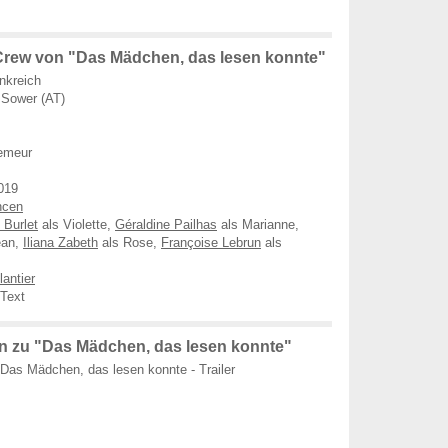
rew von "Das Mädchen, das lesen konnte"
nkreich
Sower (AT)
emeur
019
ncen
 Burlet
als Violette,
Géraldine Pailhas
als Marianne,
ean,
Iliana Zabeth
als Rose,
Françoise Lebrun
als
lantier
Text
 zu "Das Mädchen, das lesen konnte"
Das Mädchen, das lesen konnte - Trailer