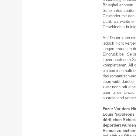
Brueghel erinnern.
Schein des späten N
Gewänder mit den b
Licht, als würde e
Geschlechts huldi
Auf Dauer kann die
jedoch nicht verbe
jungen Frauen in i
Eindruck bei. Selbs
Lover nach dem Sex
komplettieren. All 
bleiben innerhalb
das romantisch-ero
Jean wirkt darüber
zwar noch mit eine
aber für ein Erwac
ausreichend vorber
Fazit: Vor dem Hi
Louis Napoleons 1
dörflichen Schic
deportiert wurden
Heimat zu sichern