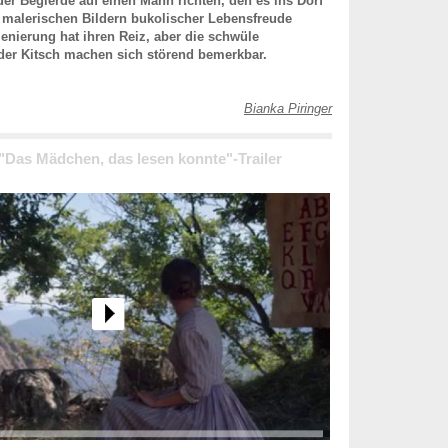
 der Begierde auf einen Mann richten, den es ins Dorf
n malerischen Bildern bukolischer Lebensfreude
enierung hat ihren Reiz, aber die schwüle
er Kitsch machen sich störend bemerkbar.
Bianka Piringer
 "Das Mädchen, das lesen konnte"-Trailer