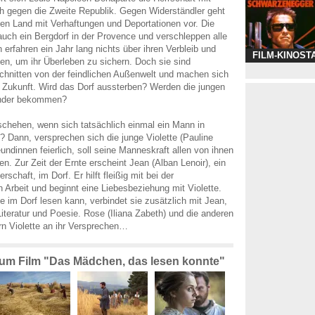
h gegen die Zweite Republik. Gegen Widerständler geht
zen Land mit Verhaftungen und Deportationen vor. Die
uch ein Bergdorf in der Provence und verschleppen alle
 erfahren ein Jahr lang nichts über ihren Verbleib und
FILM-KINOST
ten, um ihr Überleben zu sichern. Doch sie sind
hnitten von der feindlichen Außenwelt und machen sich
 Zukunft. Wird das Dorf aussterben? Werden die jungen
inder bekommen?
chehen, wenn sich tatsächlich einmal ein Mann in
e? Dann, versprechen sich die junge Violette (Pauline
eundinnen feierlich, soll seine Manneskraft allen von ihnen
n. Zur Zeit der Ernte erscheint Jean (Alban Lenoir), ein
chaft, im Dorf. Er hilft fleißig mit bei der
n Arbeit und beginnt eine Liebesbeziehung mit Violette.
e im Dorf lesen kann, verbindet sie zusätzlich mit Jean,
Literatur und Poesie. Rose (Iliana Zabeth) und die anderen
rn Violette an ihr Versprechen…
 zum Film "Das Mädchen, das lesen konnte"