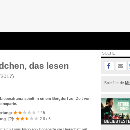
dchen, das lesen
(2017)
Spielfilm.de-
Mi
Liebesdrama spielt in einem Bergdorf zur Zeit von
onaparte.
ertung:
2 / 5
ung
[?]
:
2.8 / 5
BELIEBTESTE
rt sich Louis Napoleon Bonaparte die Herrschaft mit