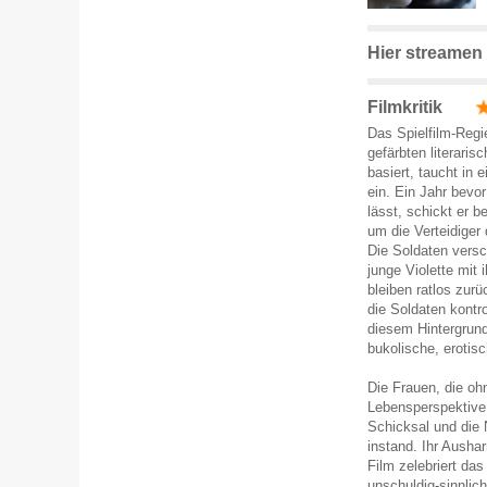
Hier streamen
Filmkritik
Das Spielfilm-Regi
gefärbten literari
basiert, taucht in 
ein. Ein Jahr bevo
lässt, schickt er 
um die Verteidiger
Die Soldaten versc
junge Violette mit 
bleiben ratlos zur
die Soldaten kontr
diesem Hintergrund
bukolische, erotis
Die Frauen, die oh
Lebensperspektive
Schicksal und die 
instand. Ihr Aushar
Film zelebriert das
unschuldig-sinnlic