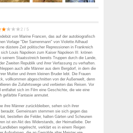
2 / 5
edebüt von Marine Francen, das auf der autobiografisch
schen Vorlage "Der Samenmann" von Violette Ailhaud
eine düstere Zeit politischer Repressionen in Frankreich
r sich Louis Napoleon zum Kaiser Napoleon III. krönen
bei seinem Staatsstreich bereits Truppen durch die Lande,
 der Zweiten Republik und ihrer Verfassung zu verhaften.
hleppen auch alle Männer aus dem Bergdorf, in dem die
ihrer Mutter und ihrem kleinen Bruder lebt. Die Frauen
ück, vollkommen abgeschnitten von der Außenwelt, denn
ollieren die Zufahrtswege und verbieten das Reisen. Vor
 entfaltet sich im Film eine Geschichte, die wie eine
ch gefärbte Fantasie anmutet.
ne ihre Männer zurückbleiben, sehen sich ihrer
 beraubt. Gemeinsam stemmen sie sich gegen das
Not, bestellen die Felder, halten Gärten und Scheunen
ren ist ein Akt des Widerstands, der Heimatliebe. Der
 Landleben regelrecht, verklärt es in einem Reigen
her Aufnahmen, die an Gemälde alter Meister wie