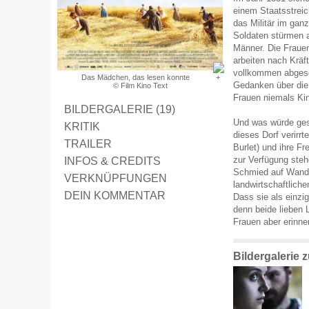
einem Staatsstreic
das Militär im gan
Soldaten stürmen a
Männer. Die Frauen
arbeiten nach Kräf
vollkommen abgesc
Das Mädchen, das lesen konnte
Gedanken über die
© Film Kino Text
Frauen niemals K
BILDERGALERIE (19)
Und was würde ges
KRITIK
dieses Dorf verirrt
TRAILER
Burlet) und ihre Fr
INFOS & CREDITS
zur Verfügung stehe
Schmied auf Wanders
VERKNÜPFUNGEN
landwirtschaftliche
DEIN KOMMENTAR
Dass sie als einzig
denn beide lieben 
Frauen aber erinne
Bildergalerie