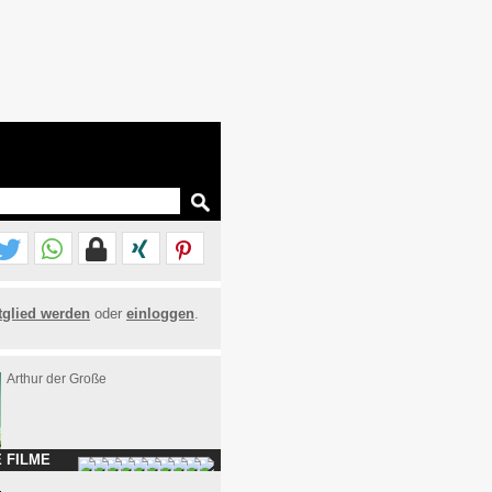
tglied werden
oder
einloggen
.
Arthur der Große
 FILME