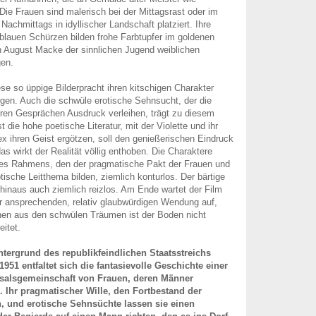
 Die Frauen sind malerisch bei der Mittagsrast oder im
achmittags in idyllischer Landschaft platziert. Ihre
lauen Schürzen bilden frohe Farbtupfer im goldenen
in August Macke der sinnlichen Jugend weiblichen
gen.
se so üppige Bilderpracht ihren kitschigen Charakter
rgen. Auch die schwüle erotische Sehnsucht, der die
hren Gesprächen Ausdruck verleihen, trägt zu diesem
t die hohe poetische Literatur, mit der Violette und ihr
 ihren Geist ergötzen, soll den genießerischen Eindruck
das wirkt der Realität völlig enthoben. Die Charaktere
 des Rahmens, den der pragmatische Pakt der Frauen und
tische Leitthema bilden, ziemlich konturlos. Der bärtige
 hinaus auch ziemlich reizlos. Am Ende wartet der Film
r ansprechenden, relativ glaubwürdigen Wendung auf,
hen aus den schwülen Träumen ist der Boden nicht
eitet.
ntergrund des republikfeindlichen Staatsstreichs
951 entfaltet sich die fantasievolle Geschichte einer
ksalsgemeinschaft von Frauen, deren Männer
. Ihr pragmatischer Wille, den Fortbestand der
, und erotische Sehnsüchte lassen sie einen