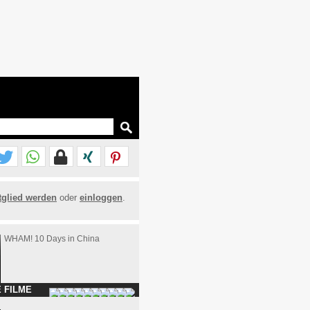
tglied werden
oder
einloggen
.
WHAM! 10 Days in China
 FILME