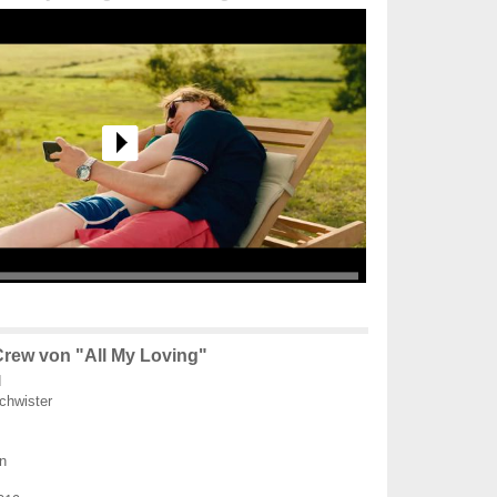
rew von "All My Loving"
d
hwister
n