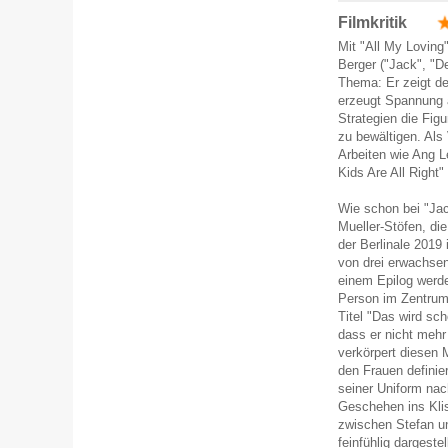
Filmkritik
Mit "All My Loving
Berger ("Jack", "D
Thema: Er zeigt de
erzeugt Spannung 
Strategien die Fig
zu bewältigen. Als
Arbeiten wie Ang L
Kids Are All Right"
Wie schon bei "Ja
Mueller-Stöfen, d
der Berlinale 2019
von drei erwachse
einem Epilog werde
Person im Zentrum 
Titel "Das wird sc
dass er nicht mehr 
verkörpert diesen 
den Frauen definie
seiner Uniform nac
Geschehen ins Klis
zwischen Stefan un
feinfühlig dargeste