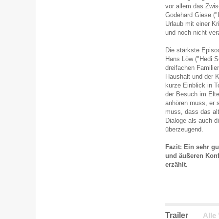
vor allem das Zwis
Godehard Giese ("
Urlaub mit einer K
und noch nicht ver
Die stärkste Episod
Hans Löw ("Hedi Sc
dreifachen Familie
Haushalt und der K
kurze Einblick in T
der Besuch im Elte
anhören muss, er s
muss, dass das al
Dialoge als auch d
überzeugend.
Fazit: Ein sehr g
und äußeren Konf
erzählt.
Trailer
Alle