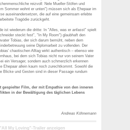
chenmenschliche reizvoll: Nele Mueller-Stöfen und
Im Sommer wohnt er unten") müssen sich als Ehepaar im
rise auseinandersetzen, die auf eine gemeinsam erlebte
arbeitete Tragödie zurückgeht.
e ist wiederum die dritte: In "Alles, was er anfasst" spielt
hneider steckt fest", "In My Room") glaubhaft den
nvater Tobias, der sich darum bemüht, neben dem
inderbetreuung seine Diplomarbeit zu vollenden. Der
obias' chaotischen Alltag wirkt authentisch – ebenso wie
rnhaus, bei dem sich Tobias nicht nur von seinem Vater
ei ein Versager, sondern auch schmerzlich erkennen
te Ehepaar allein kaum noch zurechtkommt. Sowohl die
ie Blicke und Gesten sind in dieser Passage rundum
ut gespielter Film, der mit Empathie von den inneren
likten in der Bewältigung des täglichen Lebens
Andreas Köhnemann
 "All My Loving"-Trailer anzeigen