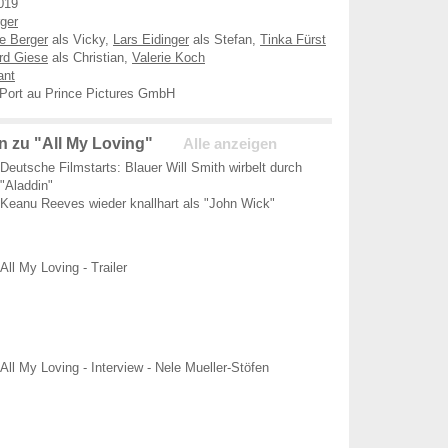
019
ger
e Berger
als Vicky,
Lars Eidinger
als Stefan,
Tinka Fürst
rd Giese
als Christian,
Valerie Koch
ant
 Port au Prince Pictures GmbH
 zu "All My Loving"
Alle anzeigen
Deutsche Filmstarts: Blauer Will Smith wirbelt durch
"Aladdin"
Keanu Reeves wieder knallhart als "John Wick"
All My Loving - Trailer
All My Loving - Interview - Nele Mueller-Stöfen