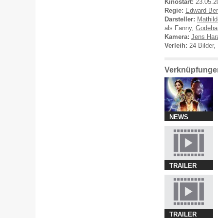
Kinostart:
23.05.2
Regie:
Edward Ber
Darsteller:
Mathild
als Fanny,
Godeha
Kamera:
Jens Har
Verleih:
24 Bilder,
Verknüpfungen
NEWS
TRAILER
TRAILER