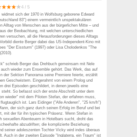
4 / 5
" widmet sich der 1970 in Wolfsburg geborene Edward
eutschland 83") einem vermeintlich unspektakulären
n Alltag von Menschen aus der bürgerlichen Mitte – und
aus der Beobachtung, mit welchen unterschiedlichen
uren versuchen, all die Herausforderungen dieses Alltags
 Vorbild diente Berger dabei das US-Independent-Kino mit
ees "Der Eissturm" (1997) oder Lisa Cholodenkos "The
 (2010).
ck" schrieb Berger das Drehbuch gemeinsam mit Nele
ie auch wieder zum Ensemble gehört. Das Werk, das auf
 in der Sektion Panorama seine Premiere feierte, erzählt
nen Geschwistern. Eingerahmt von einem Prolog und
n drei Episoden geschildert, in denen jeweils eine
steht. So befasst sich der erste Abschnitt unter dem
hon wieder" mit dem Piloten Stefan, der erfahren muss,
flugtauglich ist. Lars Eidinger ("Alle Anderen", "25 km/h")
Mann, der sich ganz durch seinen Erfolg im Beruf und bei
rt, mit der für ihn typischen Präsenz. Wenn Stefan in
h sexuellen Abenteuern in Hotelbars sucht, droht das
cheehafte abzudriften; die komplizierte Beziehung
d seiner adoleszenten Tochter Vicky wird indes überaus
llt. Auch in der zweiten Episode "Inglaterra, ein Traum" ist