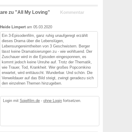
re zu "All My Loving"
Kommentar
Heide Limpert
am 05.03.2020
Ein 3-Episodenfilm, ganz ruhig unaufgeregt erzählt
dieses Drama über die Lebenslügen,
Lebensungereimtheiten von 3 Geschwistern. Berger
lässt keine Dramatisierungen zu - wie wohltuend. Der
Zuschauer wird in die Episoden eingesponnen, es
kommt jedoch keine Unruhe auf. Trotz der Thematik,
wie Trauer, Tod, Krankheit. Wer großes Popcornkino
erwartet, wird enttäuscht. Wunderbar. Und schön. Die
Verweildauer auf das Bild steigt, zwingt geradezu sich
den einzelnen Themen hinzugeben.
Login mit
Spielfilm.de
-
ohne Login
fortsetzen.