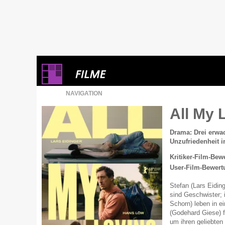
NAVIGATION
All My 
Drama: Drei erwa
Unzufriedenheit i
Kritiker-Film-Bew
User-Film-Bewert
Stefan (Lars Eidin
sind Geschwister; 
Schorn) leben in e
(Godehard Giese) fü
um ihren geliebte