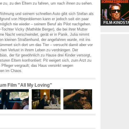
be zu, zu den Eltern zu fahren, um nach ihnen zu sehen.
Wohnung und seinem schnellen Auto gibt sich Stefan als
grund von Hörproblemen kann er jedoch seit ein paar
FILM-KINOST
glich nie wieder – seinem Beruf als Pilot nachgehen.
Tochter Vicky (Mathilde Berger), die bei ihrer Mutter
 eine Nacht verschwindet, gerät er in Panik. Julia nimmt
inen kleinen Straßenhund, der angefahren wurde, mit ins
mmert sich dort um das Tier – versucht damit aber vor
schen Verlust in ihrem Leben zu verdrängen. Der
bias, der für gewöhnlich zu Hause drei Kinder versorgt,
sturen Eltern konfrontiert: Pit weigert sich, zum Arzt zu
 Pfleger vergrault; das Haus versinkt wegen
ten im Chaos.
zum Film "All My Loving"