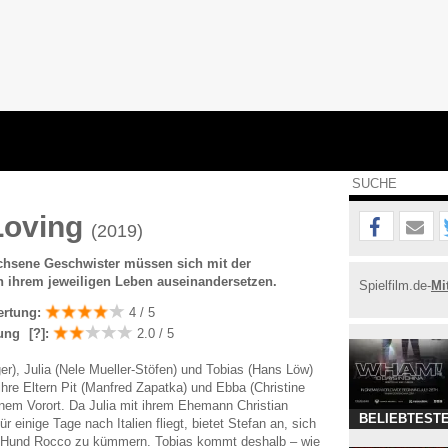
Loving
(2019)
chsene Geschwister müssen sich mit der
n ihrem jeweiligen Leben auseinandersetzen.
Spielfilm.de-
Mi
ertung:
4 / 5
ung
[?]
:
2.0 / 5
ger), Julia (Nele Mueller-Stöfen) und Tobias (Hans Löw)
ihre Eltern Pit (Manfred Zapatka) und Ebba (Christine
inem Vorort. Da Julia mit ihrem Ehemann Christian
BELIEBTESTE
r einige Tage nach Italien fliegt, bietet Stefan an, sich
n Hund Rocco zu kümmern. Tobias kommt deshalb – wie