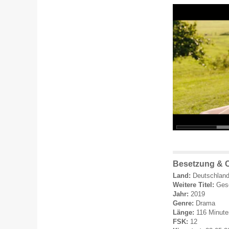
Besetzung & C
Land:
Deutschlan
Weitere Titel:
Gesc
Jahr:
2019
Genre:
Drama
Länge:
116 Minute
FSK:
12