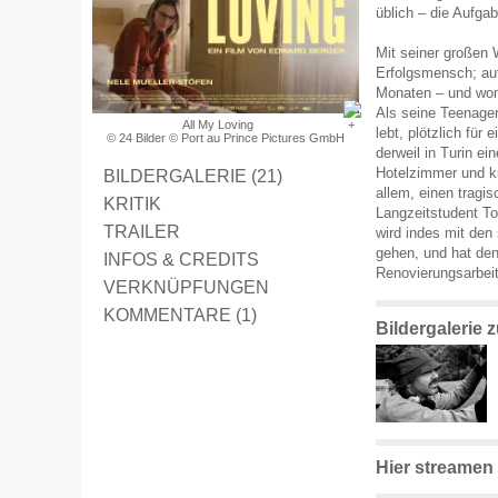
üblich – die Aufga
Mit seiner großen 
Erfolgsmensch; auf
Monaten – und womö
Als seine Teenager-
All My Loving
lebt, plötzlich für
© 24 Bilder © Port au Prince Pictures GmbH
derweil in Turin e
Hotelzimmer und kü
BILDERGALERIE (21)
allem, einen tragi
KRITIK
Langzeitstudent To
TRAILER
wird indes mit den 
gehen, und hat den
INFOS & CREDITS
Renovierungsarbei
VERKNÜPFUNGEN
KOMMENTARE (1)
Bildergalerie 
Hier streamen