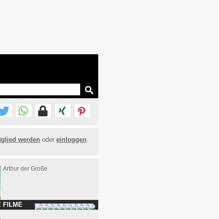
tglied werden
oder
einloggen
.
Arthur der Große
 FILME