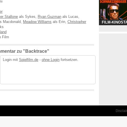
mi
er
er Stallone
als Sykes,
Ryan Guzman
als Lucas,
s Macdonald,
Meadow Williams
als Erin,
Christopher
FILM-KINOST
ks
land
n Film
mentar zu "Backtrace"
Login mit
Spielfilm.de
-
ohne Login
fortsetzen.
Discla