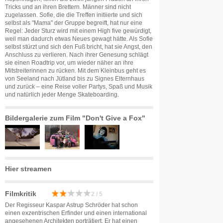
Tricks und an ihren Brettern. Männer sind nicht
zugelassen. Sofie, die die Treffen initiierte und sich
selbst als "Mama" der Gruppe begreift, hat nur eine
Regel: Jeder Sturz wird mit einem High five gewürdigt,
weil man dadurch etwas Neues gewagt hätte. Als Sofie
selbst stürzt und sich den Fuß bricht, hat sie Angst, den
Anschluss zu verlieren. Nach ihrer Genesung schlägt
sie einen Roadtrip vor, um wieder näher an ihre
Mitstreiterinnen zu rücken. Mit dem Kleinbus geht es
von Seeland nach Jütland bis zu Signes Elternhaus
und zurück – eine Reise voller Partys, Spaß und Musik
und natürlich jeder Menge Skateboarding.
Bildergalerie zum Film "Don't Give a Fox"
Hier streamen
Filmkritik
2 / 5
Der Regisseur Kaspar Astrup Schröder hat schon
einen exzentrischen Erfinder und einen international
angesehenen Architekten porträtiert. Er hat einen