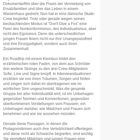
Dokumentarfilm über die Praxis der Vermietung von
Ersatzfamilien und über das Leben in einem
Waisenhaus gedreht. Nun hat er eine dänische Skate-
Crew begleitet. Trotz oder gerade wegen seines
beobachtenden Modus ist "Don't Give a Fox" eine
Feier des Nonkonformismus, des Individualismus, aber
nicht des Egoismus. Denn die unterschiedlichen
jungen Frauen feiern nicht nur ihre Unangepasstheit
und ihre Einzigartigkeit, sondern auch ihren
Zusammenhalt.
Ein Roadtrip mit einem Kleinbus bildet den
erzählerischen roten Faden, von dem aus Schröder
drei weitere Stränge zu den drei Crew-Mitgliedern
Sofie, Line und Signe knüpft. In Interviewsituationen
erzählen sie von ihren Träumen, Sorgen und Nöten
und zeigen sich dabei im übertragenen wie im
wörtlichen Sinn ungeschminkt. Was die gesamte
Gruppe bei aller Individualität eint, ist ein Unbehagen
gegenüber Normen und Konventionen, gegenüber
überkommenen Vorstellungen vom Frausein, ein
Unbehagen darüber, wie Mädchen und Frauen sich
benehmen und wie sie aussehen müssten.
Gerade diese Passagen, in denen die
Protagonistinnen auch ihre Verletzlichkeit offenlegen
und diese nicht als Schwäche begreifen, sind wichtig.
Sie vermitteln Mädchen und jungen Frauen eine