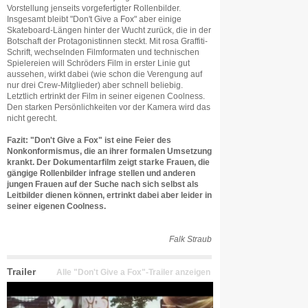
Vorstellung jenseits vorgefertigter Rollenbilder.
Insgesamt bleibt "Don't Give a Fox" aber einige
Skateboard-Längen hinter der Wucht zurück, die in der
Botschaft der Protagonistinnen steckt. Mit rosa Graffiti-
Schrift, wechselnden Filmformaten und technischen
Spielereien will Schröders Film in erster Linie gut
aussehen, wirkt dabei (wie schon die Verengung auf
nur drei Crew-Mitglieder) aber schnell beliebig.
Letztlich ertrinkt der Film in seiner eigenen Coolness.
Den starken Persönlichkeiten vor der Kamera wird das
nicht gerecht.
Fazit: "Don't Give a Fox" ist eine Feier des
Nonkonformismus, die an ihrer formalen Umsetzung
krankt. Der Dokumentarfilm zeigt starke Frauen, die
gängige Rollenbilder infrage stellen und anderen
jungen Frauen auf der Suche nach sich selbst als
Leitbilder dienen können, ertrinkt dabei aber leider in
seiner eigenen Coolness.
Falk Straub
Trailer
Alle "Don't Give a Fox"-Trailer anzeigen