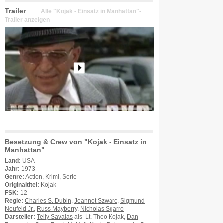
Trailer
Alle "Kojak - Einsatz in Manhattan"-
Trailer anzeigen
Besetzung & Crew von "Kojak - Einsatz in
Manhattan"
Land:
USA
Jahr:
1973
Genre:
Action, Krimi, Serie
Originaltitel:
Kojak
FSK:
12
Regie:
Charles S. Dubin
,
Jeannot Szwarc
,
Sigmund
Neufeld Jr.
,
Russ Mayberry
,
Nicholas Sgarro
Darsteller:
Telly Savalas
als Lt. Theo Kojak,
Dan