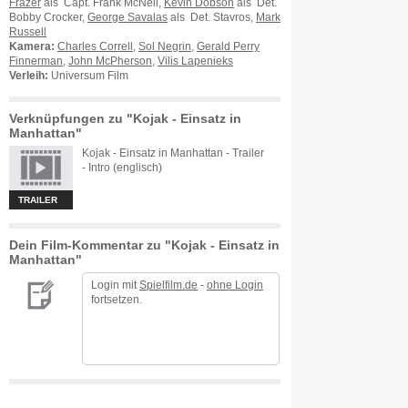
Frazer
als Capt. Frank McNeil,
Kevin Dobson
als Det.
Bobby Crocker,
George Savalas
als Det. Stavros,
Mark
Russell
Kamera:
Charles Correll
,
Sol Negrin
,
Gerald Perry
Finnerman
,
John McPherson
,
Vilis Lapenieks
Verleih:
Universum Film
Verknüpfungen zu "Kojak - Einsatz in
Manhattan"
Kojak - Einsatz in Manhattan - Trailer
- Intro (englisch)
TRAILER
Dein Film-Kommentar zu "Kojak - Einsatz in
Manhattan"
Login mit
Spielfilm.de
-
ohne Login
fortsetzen.