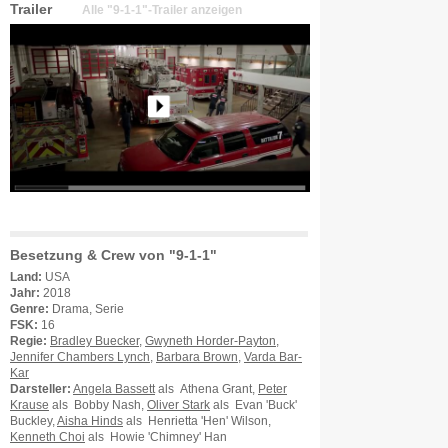
Trailer
Alle "9-1-1"-Trailer anzeigen
Besetzung & Crew von "9-1-1"
Land:
USA
Jahr:
2018
Genre:
Drama, Serie
FSK:
16
Regie:
Bradley Buecker
,
Gwyneth Horder-Payton
,
Jennifer Chambers Lynch
,
Barbara Brown
,
Varda Bar-
Kar
Darsteller:
Angela Bassett
als Athena Grant,
Peter
Krause
als Bobby Nash,
Oliver Stark
als Evan 'Buck'
Buckley,
Aisha Hinds
als Henrietta 'Hen' Wilson,
Kenneth Choi
als Howie 'Chimney' Han