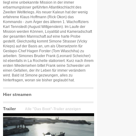
liegt eine unbekannte Mission in der immer
erbarmungsloser geführten Atlantikschlacht des
Zweiten Weltkriegs. Als neuer Kaleun hat der wenig
erfahrene Klaus Hoffmann (Rick Okon) das
Kommando - zum Ärger des älteren 1. Wachoffiziers
Karl Tennstedt (August Wittgenstein). Im Laufe der
Mission werden Können, Loyalität und Kameradschaft
der gesamten Mannschaft auf eine harte Probe
gestellt. Gleichzeitig kommt Simone Strasser (Vicky
Krieps) auf der Basis an, um als Übersetzerin für
Gestapo-Chef Hagen Forster (Tom Wlaschiha) zu
arbeiten. Simones Bruder Frank (Leonard Scheicher)
ist ebenfalls in La Rochelle stationiert. Kurz nach ihrem
ersten Wiedersehen bittet Frank seine Schwester um
einen Gefallen, der ihr Leben für immer verändern
wird. Bald ist Simone gezwungen, alles zu
hinterfragen, woran sie bisher geglaubt hat.
Hier streamen
Trailer
Alle "Das Boot"-Trailer anzeigen