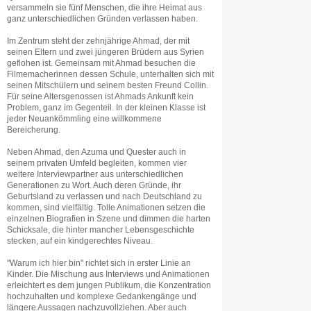
versammeln sie fünf Menschen, die ihre Heimat aus
ganz unterschiedlichen Gründen verlassen haben.
Im Zentrum steht der zehnjährige Ahmad, der mit
seinen Eltern und zwei jüngeren Brüdern aus Syrien
geflohen ist. Gemeinsam mit Ahmad besuchen die
Filmemacherinnen dessen Schule, unterhalten sich mit
seinen Mitschülern und seinem besten Freund Collin.
Für seine Altersgenossen ist Ahmads Ankunft kein
Problem, ganz im Gegenteil. In der kleinen Klasse ist
jeder Neuankömmling eine willkommene
Bereicherung.
Neben Ahmad, den Azuma und Quester auch in
seinem privaten Umfeld begleiten, kommen vier
weitere Interviewpartner aus unterschiedlichen
Generationen zu Wort. Auch deren Gründe, ihr
Geburtsland zu verlassen und nach Deutschland zu
kommen, sind vielfältig. Tolle Animationen setzen die
einzelnen Biografien in Szene und dimmen die harten
Schicksale, die hinter mancher Lebensgeschichte
stecken, auf ein kindgerechtes Niveau.
"Warum ich hier bin" richtet sich in erster Linie an
Kinder. Die Mischung aus Interviews und Animationen
erleichtert es dem jungen Publikum, die Konzentration
hochzuhalten und komplexe Gedankengänge und
längere Aussagen nachzuvollziehen. Aber auch