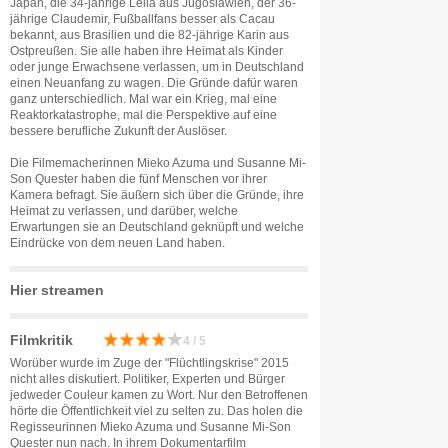
Japan, die 34-jährige Leila aus Jugoslawien, der 36-
jährige Claudemir, Fußballfans besser als Cacau
bekannt, aus Brasilien und die 82-jährige Karin aus
Ostpreußen. Sie alle haben ihre Heimat als Kinder
oder junge Erwachsene verlassen, um in Deutschland
einen Neuanfang zu wagen. Die Gründe dafür waren
ganz unterschiedlich. Mal war ein Krieg, mal eine
Reaktorkatastrophe, mal die Perspektive auf eine
bessere berufliche Zukunft der Auslöser.
Die Filmemacherinnen Mieko Azuma und Susanne Mi-
Son Quester haben die fünf Menschen vor ihrer
Kamera befragt. Sie äußern sich über die Gründe, ihre
Heimat zu verlassen, und darüber, welche
Erwartungen sie an Deutschland geknüpft und welche
Eindrücke von dem neuen Land haben.
Hier streamen
Filmkritik
4 / 5
Worüber wurde im Zuge der "Flüchtlingskrise" 2015
nicht alles diskutiert. Politiker, Experten und Bürger
jedweder Couleur kamen zu Wort. Nur den Betroffenen
hörte die Öffentlichkeit viel zu selten zu. Das holen die
Regisseurinnen Mieko Azuma und Susanne Mi-Son
Quester nun nach. In ihrem Dokumentarfilm