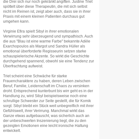
die Drei sich nur noch gekränkt angiften. Justine Triet
spöttelt über diese Therapeutin, die mit sich selbst
nicht im Reinen ist, zeigt aber auch, dass sie in ihrer
Praxis mit einem kleinen Patienten durchaus gut
umgehen kann.
Virginie Efira spielt Sibyl in ihrer emotionalen
Verwirrung sehr überzeugend und sympathisch. Auch
die aus "Blau ist eine warme Farbe" bekannte Adèle
Exarchopoulos als Margot und Sandra Hüller als
emotional überforderte Regisseurin setzen starke
schauspielerische Akzente. So wirkt die Geschichte
durchgehend spannend, obwohl sie eine Tendenz zur
Überfrachtung aufweist.
Triet scheint eine Schwäche für starke
Frauencharaktere zu haben, deren Leben zwischen
Beruf, Familie, Leidenschaft im Chaos zu versinken
droht. Entsprechend kunterbunt bis wirr geht es in der
Handlung zu, wird Sibyl beispielsweise noch eine
schrullige Schwester zur Seite gestellt, die für Komik
sorgt. Sibyl bleibt ein Stück weit unbegreiflich mit ihrer
Gefühlswelt, ihrer Verirrung. Manchmal wirkt das
Ganze etwas aufgebauscht, was sicherlich auch an
der unbeschwerten Inszenierung liegt, die zu den
gezeigten Emotionen eine leicht ironische Haltung
entwickelt.