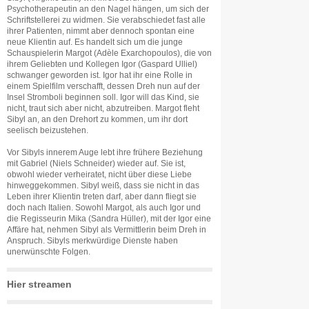
Psychotherapeutin an den Nagel hängen, um sich der
Schriftstellerei zu widmen. Sie verabschiedet fast alle
ihrer Patienten, nimmt aber dennoch spontan eine
neue Klientin auf. Es handelt sich um die junge
Schauspielerin Margot (Adèle Exarchopoulos), die von
ihrem Geliebten und Kollegen Igor (Gaspard Ulliel)
schwanger geworden ist. Igor hat ihr eine Rolle in
einem Spielfilm verschafft, dessen Dreh nun auf der
Insel Stromboli beginnen soll. Igor will das Kind, sie
nicht, traut sich aber nicht, abzutreiben. Margot fleht
Sibyl an, an den Drehort zu kommen, um ihr dort
seelisch beizustehen.
Vor Sibyls innerem Auge lebt ihre frühere Beziehung
mit Gabriel (Niels Schneider) wieder auf. Sie ist,
obwohl wieder verheiratet, nicht über diese Liebe
hinweggekommen. Sibyl weiß, dass sie nicht in das
Leben ihrer Klientin treten darf, aber dann fliegt sie
doch nach Italien. Sowohl Margot, als auch Igor und
die Regisseurin Mika (Sandra Hüller), mit der Igor eine
Affäre hat, nehmen Sibyl als Vermittlerin beim Dreh in
Anspruch. Sibyls merkwürdige Dienste haben
unerwünschte Folgen.
Hier streamen