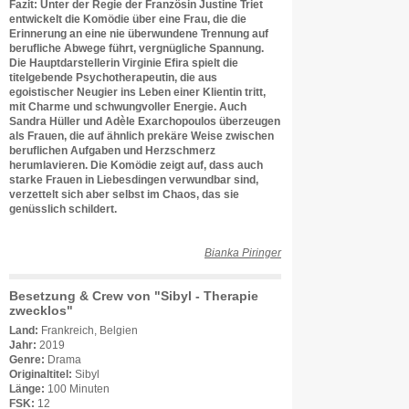
Fazit: Unter der Regie der Französin Justine Triet
entwickelt die Komödie über eine Frau, die die
Erinnerung an eine nie überwundene Trennung auf
berufliche Abwege führt, vergnügliche Spannung.
Die Hauptdarstellerin Virginie Efira spielt die
titelgebende Psychotherapeutin, die aus
egoistischer Neugier ins Leben einer Klientin tritt,
mit Charme und schwungvoller Energie. Auch
Sandra Hüller und Adèle Exarchopoulos überzeugen
als Frauen, die auf ähnlich prekäre Weise zwischen
beruflichen Aufgaben und Herzschmerz
herumlavieren. Die Komödie zeigt auf, dass auch
starke Frauen in Liebesdingen verwundbar sind,
verzettelt sich aber selbst im Chaos, das sie
genüsslich schildert.
Bianka Piringer
Besetzung & Crew von "Sibyl - Therapie
zwecklos"
Land:
Frankreich, Belgien
Jahr:
2019
Genre:
Drama
Originaltitel:
Sibyl
Länge:
100 Minuten
FSK:
12