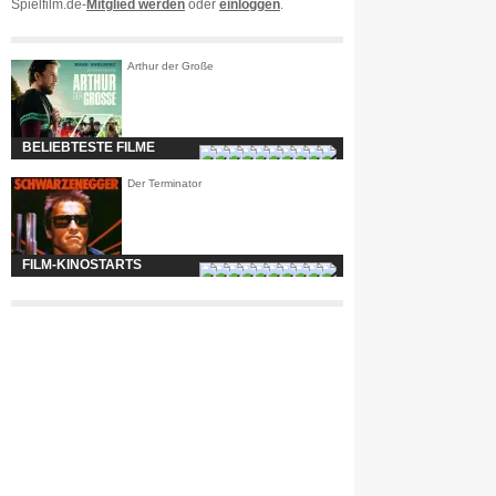
Spielfilm.de-
Mitglied werden
oder
einloggen
.
Arthur der Große
BELIEBTESTE FILME
Der Terminator
FILM-KINOSTARTS