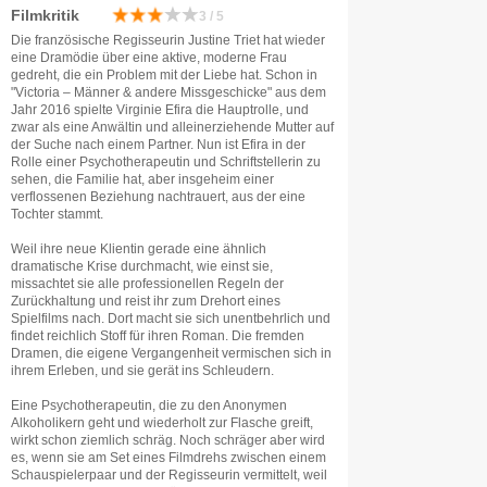
Filmkritik
3 / 5
Die französische Regisseurin Justine Triet hat wieder
eine Dramödie über eine aktive, moderne Frau
gedreht, die ein Problem mit der Liebe hat. Schon in
"Victoria – Männer & andere Missgeschicke" aus dem
Jahr 2016 spielte Virginie Efira die Hauptrolle, und
zwar als eine Anwältin und alleinerziehende Mutter auf
der Suche nach einem Partner. Nun ist Efira in der
Rolle einer Psychotherapeutin und Schriftstellerin zu
sehen, die Familie hat, aber insgeheim einer
verflossenen Beziehung nachtrauert, aus der eine
Tochter stammt.
Weil ihre neue Klientin gerade eine ähnlich
dramatische Krise durchmacht, wie einst sie,
missachtet sie alle professionellen Regeln der
Zurückhaltung und reist ihr zum Drehort eines
Spielfilms nach. Dort macht sie sich unentbehrlich und
findet reichlich Stoff für ihren Roman. Die fremden
Dramen, die eigene Vergangenheit vermischen sich in
ihrem Erleben, und sie gerät ins Schleudern.
Eine Psychotherapeutin, die zu den Anonymen
Alkoholikern geht und wiederholt zur Flasche greift,
wirkt schon ziemlich schräg. Noch schräger aber wird
es, wenn sie am Set eines Filmdrehs zwischen einem
Schauspielerpaar und der Regisseurin vermittelt, weil