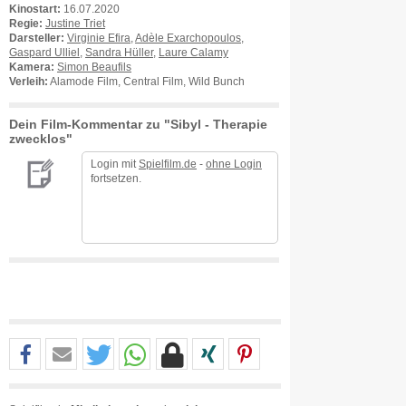
Kinostart:
16.07.2020
Regie:
Justine Triet
Darsteller:
Virginie Efira
,
Adèle Exarchopoulos
,
Gaspard Ulliel
,
Sandra Hüller
,
Laure Calamy
Kamera:
Simon Beaufils
Verleih:
Alamode Film, Central Film, Wild Bunch
Dein Film-Kommentar zu "Sibyl - Therapie
zwecklos"
Login mit
Spielfilm.de
-
ohne Login
fortsetzen.