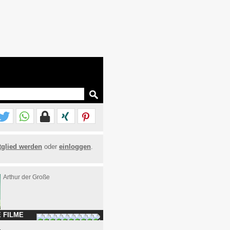
tglied werden
oder
einloggen
.
Arthur der Große
 FILME