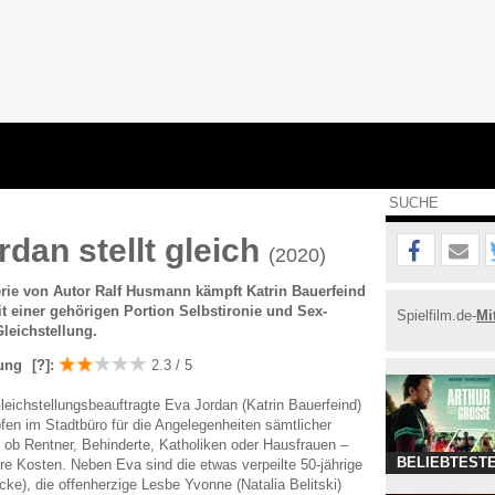
rdan stellt gleich
(2020)
rie von Autor Ralf Husmann kämpft Katrin Bauerfeind
t einer gehörigen Portion Selbstironie und Sex-
Spielfilm.de-
Mi
leichstellung.
ung
[?]
:
2.3 / 5
Gleichstellungsbeauftragte Eva Jordan (Katrin Bauerfeind)
en im Stadtbüro für die Angelegenheiten sämtlicher
ob Rentner, Behinderte, Katholiken oder Hausfrauen –
BELIEBTESTE
re Kosten. Neben Eva sind die etwas verpeilte 50-jährige
cke), die offenherzige Lesbe Yvonne (Natalia Belitski)