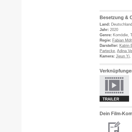
Besetzung & Cr
Land:
Deutschlan
Jahr:
2020
Genre:
Komödie, T
Regie:
Fabian Möh
Darsteller:
Katrin 
Partecke
,
Adina Ve
Kamera:
Jieun Yi
,
Verknüpfungen 
TRAILER
Dein Film-Komm