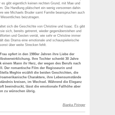
r es gibt eigentlich keinen rechten Grund, mit Mae und
rn. Die Handlung plätschert ein wenig versonnen dahin
re wie Michaels Bruder samt Familie beanspruchen auch
Wesentliches beizutragen.
ltet sich die Geschichte von Christine und Isaac. Es gibt
sie sich, bereits getrennt, wieder gegenüberstehen und
Worten und Gesten verrät, wie sehr er Christine immer
rhält das Drama eine emotionale und schauspielerische
 sonst über weite Strecken fehlt.
 Frau opfert in den 1980er Jahren ihre Liebe der
lbstverwirklichung. Ihre Tochter schenkt 30 Jahre
rk einem Mann ihr Herz, der wegen des Berufs nach
ll. Der romantische Film der Regisseurin und
tella Meghie erzählt die beiden Geschichten, die
roamerikanische Charaktere, ihre Lebensumstände
rständnis kreisen, im Wechsel. Während die Eleganz
oft beeindruckt, lässt die emotionale Fallhöhe aber
ken zu wünschen übrig.
Bianka Piringer