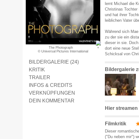
lernt Michael die 
Christinas Tochter 
und hat ihrer Tocht
leiblichen Vater üb
Während sich Mae g
zu der sie ein dist
dieser in sie. Doc
The Photograph
dort eine neue Ste
© Universal Pictures International
Schicksal von Chri
BILDERGALERIE (24)
Bildergalerie
KRITIK
TRAILER
INFOS & CREDITS
VERKNÜPFUNGEN
DEIN KOMMENTAR
Hier streamen
Filmkritik
Dieser romantische
("Du neben mir") w