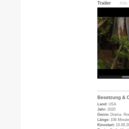
Trailer
Alle
Besetzung & 
Land:
USA
Jahr:
2020
Genre:
Drama, Ro
Länge:
106 Minut
Kinostart:
10.09.2