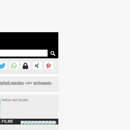
tglied werden
oder
einloggen
.
Arthur der Große
 FILME