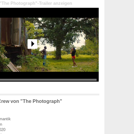
 "The Photograph"-Trailer anzeigen
Crew von "The Photograph"
mantik
en
020