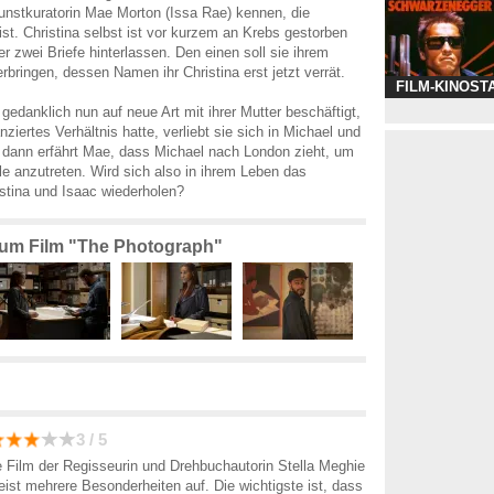
Kunstkuratorin Mae Morton (Issa Rae) kennen, die
ist. Christina selbst ist vor kurzem an Krebs gestorben
er zwei Briefe hinterlassen. Den einen soll sie ihrem
erbringen, dessen Namen ihr Christina erst jetzt verrät.
FILM-KINOST
edanklich nun auf neue Art mit ihrer Mutter beschäftigt,
anziertes Verhältnis hatte, verliebt sie sich in Michael und
h dann erfährt Mae, dass Michael nach London zieht, um
lle anzutreten. Wird sich also in ihrem Leben das
stina und Isaac wiederholen?
 zum Film "The Photograph"
3 / 5
 Film der Regisseurin und Drehbuchautorin Stella Meghie
eist mehrere Besonderheiten auf. Die wichtigste ist, dass