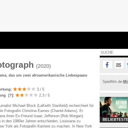
otograph
(2020)
ma, das um zwei afroamerikanische Liebespaare
Spielfilm.de-
Mi
ertung:
3 / 5
ung
[?]
:
2.3 / 5
nalist Michael Block (LaKeith Stanfield) recherchiert für
 die Fotografin Christina Eames (Chanté Adams). Er
siana ihren Ex-Freund Isaac Jefferson (Rob Morgan).
BELIEBTESTE
ch in den 1980er Jahren entschieden, Louisiana zu
ew York als Fotografin Karriere zu machen. In New York