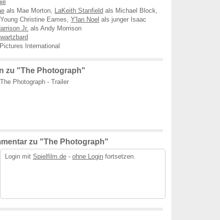
ie
ae
als Mae Morton,
LaKeith Stanfield
als Michael Block,
 Young Christine Eames,
Y'lan Noel
als junger Isaac
arrison Jr.
als Andy Morrison
wartzbard
Pictures International
n zu "The Photograph"
The Photograph - Trailer
mmentar zu "The Photograph"
Login mit
Spielfilm.de
-
ohne Login
fortsetzen.