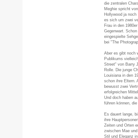
die zentralen Char
Meghie spricht von
Hollywood ja noch n
es sich um zwei ve
Frau in den 1980er
Gegenwart. Schon d
eingespielte Sehg
bei "The Photograp
Aber es gibt noch 
Publikums vielleic
Street" von Barry 
Rolle. Die junge Ch
Louisiana in den 1
schon ihre Eltern.
bewusst zwei Vertre
erfolgreichen Mitte
Und doch haben au
führen können, die
Es dauert lange, bi
ihre Hauptpersone
Zeiten und Orten e
zwischen Mae und M
Stil und Eleganz i