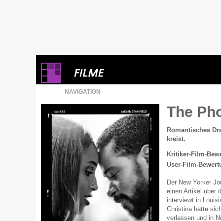
NAVIGATION
The Ph
Romantisches Dra
kreist.
Kritiker-Film-Bew
User-Film-Bewert
Der New Yorker Jour
einen Artikel über
interviewt in Loui
Christina hatte si
verlassen und in N