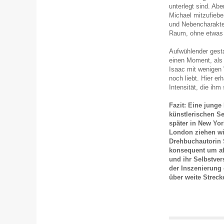
unterlegt sind. Abe
Michael mitzufiebe
und Nebencharakte
Raum, ohne etwas 
Aufwühlender gesta
einen Moment, als 
Isaac mit wenigen 
noch liebt. Hier e
Intensität, die ihm
Fazit: Eine junge
künstlerischen Se
später in New Yo
London ziehen wi
Drehbuchautorin S
konsequent um af
und ihr Selbstve
der Inszenierung 
über weite Strec