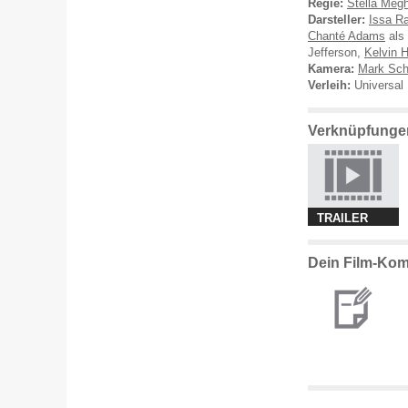
Regie:
Stella Megh
Darsteller:
Issa R
Chanté Adams
als
Jefferson,
Kelvin H
Kamera:
Mark Sch
Verleih:
Universal 
Verknüpfunge
TRAILER
Dein Film-Ko