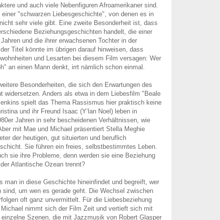
aktere und auch viele Nebenfiguren Afroamerikaner sind.
 einer "schwarzen Liebesgeschichte", von denen es in
icht sehr viele gibt. Eine zweite Besonderheit ist, dass
rschiedene Beziehungsgeschichten handelt, die einer
 Jahren und die ihrer erwachsenen Tochter in der
er Titel könnte im übrigen darauf hinweisen, dass
ewohnheiten und Lesarten bei diesem Film versagen: Wer
h" an einen Mann denkt, irrt nämlich schon einmal.
weitere Besonderheiten, die sich den Erwartungen des
ht widersetzen. Anders als etwa in dem Liebesfilm "Beale
Jenkins spielt das Thema Rassismus hier praktisch keine
ristina und ihr Freund Isaac (Y‘lan Noel) leben in
980er Jahren in sehr bescheidenen Verhältnissen, wie
 Aber mit Mae und Michael präsentiert Stella Meghie
ter der heutigen, gut situierten und beruflich
lschicht. Sie führen ein freies, selbstbestimmtes Leben.
ch sie ihre Probleme, denn werden sie eine Beziehung
 der Atlantische Ozean trennt?
s man in diese Geschichte hineinfindet und begreift, wer
n sind, um wen es gerade geht. Die Wechsel zwischen
rfolgen oft ganz unvermittelt. Für die Liebesbeziehung
ichael nimmt sich der Film Zeit und vertieft sich mit
n einzelne Szenen, die mit Jazzmusik von Robert Glasper