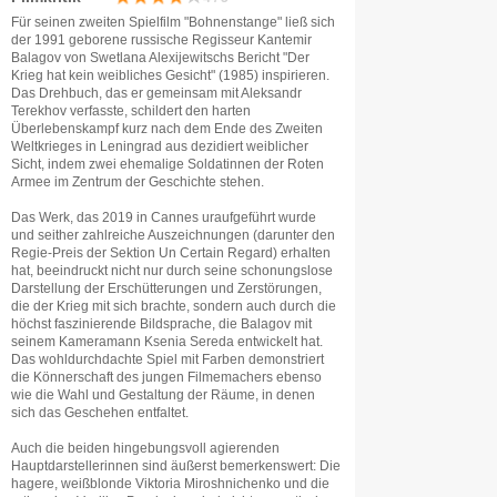
Für seinen zweiten Spielfilm "Bohnenstange" ließ sich
der 1991 geborene russische Regisseur Kantemir
Balagov von Swetlana Alexijewitschs Bericht "Der
Krieg hat kein weibliches Gesicht" (1985) inspirieren.
Das Drehbuch, das er gemeinsam mit Aleksandr
Terekhov verfasste, schildert den harten
Überlebenskampf kurz nach dem Ende des Zweiten
Weltkrieges in Leningrad aus dezidiert weiblicher
Sicht, indem zwei ehemalige Soldatinnen der Roten
Armee im Zentrum der Geschichte stehen.
Das Werk, das 2019 in Cannes uraufgeführt wurde
und seither zahlreiche Auszeichnungen (darunter den
Regie-Preis der Sektion Un Certain Regard) erhalten
hat, beeindruckt nicht nur durch seine schonungslose
Darstellung der Erschütterungen und Zerstörungen,
die der Krieg mit sich brachte, sondern auch durch die
höchst faszinierende Bildsprache, die Balagov mit
seinem Kameramann Ksenia Sereda entwickelt hat.
Das wohldurchdachte Spiel mit Farben demonstriert
die Könnerschaft des jungen Filmemachers ebenso
wie die Wahl und Gestaltung der Räume, in denen
sich das Geschehen entfaltet.
Auch die beiden hingebungsvoll agierenden
Hauptdarstellerinnen sind äußerst bemerkenswert: Die
hagere, weißblonde Viktoria Miroshnichenko und die