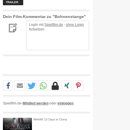
TRAILER
Dein Film-Kommentar zu "Bohnenstange"
Login mit
Spielfilm.de
-
ohne Login
fortsetzen.
Spielfilm.de-
Mitglied werden
oder
einloggen
.
WHAM! 10 Days in China