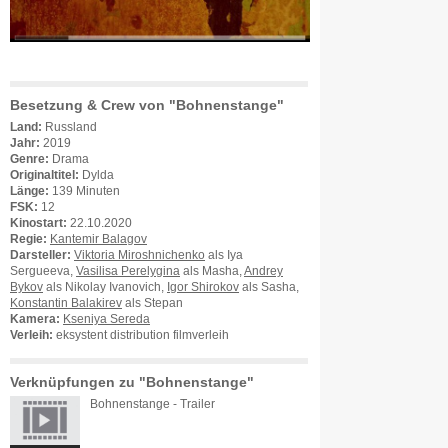
Besetzung & Crew von "Bohnenstange"
Land:
Russland
Jahr:
2019
Genre:
Drama
Originaltitel:
Dylda
Länge:
139 Minuten
FSK:
12
Kinostart:
22.10.2020
Regie:
Kantemir Balagov
Darsteller:
Viktoria Miroshnichenko
als Iya
Sergueeva,
Vasilisa Perelygina
als Masha,
Andrey
Bykov
als Nikolay Ivanovich,
Igor Shirokov
als Sasha,
Konstantin Balakirev
als Stepan
Kamera:
Kseniya Sereda
Verleih:
eksystent distribution filmverleih
Verknüpfungen zu "Bohnenstange"
Bohnenstange - Trailer