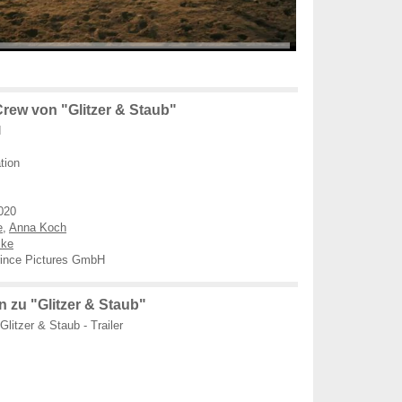
rew von "Glitzer & Staub"
d
tion
020
e
,
Anna Koch
mke
rince Pictures GmbH
 zu "Glitzer & Staub"
Glitzer & Staub - Trailer