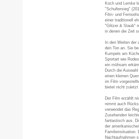
Koch und Lemke le
"Schultersieg" (20
Film- und Fernseha
einer traditionell 
"Glitzer & Staub" 
in denen die Zeit s
In den Weiten der 
den Ton an. Sie bea
Kumpels am Küchen
Sportart wie Rode
ein mühsam erkämp
Durch die Auswahl
einen kleinen Quer
im Film vorgestellt
bietet nicht zuletz
Der Film erzählt n
nimmt auch Rücksic
verwendet das Reg
Zusehenden leicht
fantastisch aus. D
der amerikanische
Familiensituation.
Nachtaufnahmen si