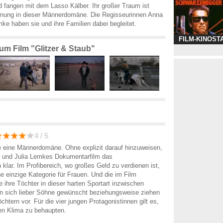
 fangen mit dem Lasso Kälber. Ihr großer Traum ist
nnung in dieser Männerdomäne. Die Regisseurinnen Anna
ke haben sie und ihre Familien dabei begleitet.
FILM-KINOST
zum Film "Glitzer & Staub"
4 / 5
e eine Männerdomäne. Ohne explizit darauf hinzuweisen,
und Julia Lemkes Dokumentarfilm das
 klar. Im Profibereich, wo großes Geld zu verdienen ist,
ine einzige Kategorie für Frauen. Und die im Film
e ihre Töchter in dieser harten Sportart inzwischen
en sich lieber Söhne gewünscht beziehungsweise ziehen
chtern vor. Für die vier jungen Protagonistinnen gilt es,
en Klima zu behaupten.