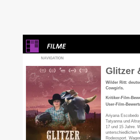
NAVIGATION
Glitzer
Wilder Ritt: deut
Cowgirls.
Kritiker-Film-Bew
User-Film-Bewert
Ariyana Escobedo i
Tatyanna und Altr
17 und 15 Jahre. W
unterschiedlichen W
Rodeosport. Wagemu