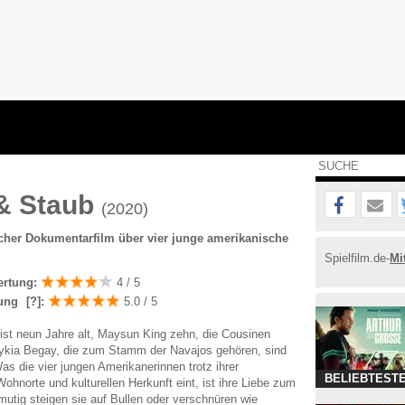
 & Staub
(2020)
scher Dokumentarfilm über vier junge amerikanische
Spielfilm.de-
Mi
ertung:
4 / 5
ung
[?]
:
5.0 / 5
st neun Jahre alt, Maysun King zehn, die Cousinen
aykia Begay, die zum Stamm der Navajos gehören, sind
as die vier jungen Amerikanerinnen trotz ihrer
BELIEBTESTE
ohnorte und kulturellen Herkunft eint, ist ihre Liebe zum
tig steigen sie auf Bullen oder verschnüren wie