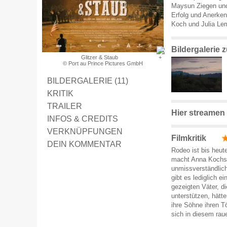
Maysun Ziegen und
Erfolg und Anerke
Koch und Julia Lem
Bildergalerie 
Glitzer & Staub
© Port au Prince Pictures GmbH
BILDERGALERIE (11)
KRITIK
TRAILER
Hier streamen
INFOS & CREDITS
VERKNÜPFUNGEN
Filmkritik
DEIN KOMMENTAR
Rodeo ist bis heut
macht Anna Kochs 
unmissverständlich
gibt es lediglich e
gezeigten Väter, di
unterstützen, hätt
ihre Söhne ihren Tö
sich in diesem rau