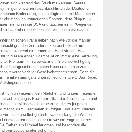
rnten sich während des Studiums kennen. Bereits
16), ihr gemeinsamer Abschlussfilm an der Deutschen
kademie Berlin (dffb), beschäftigte sich mit Mädchen in
eher als männlich konnotierten Sportart, dem Ringen. In
reisen sie nun in die USA und tauchen ein in "Gegenden,
cheinbar stehen geblieben ist", wie sie selbst sagen.
amerikanischen Prärie geben nach wie vor die Männer
ufsichtigen den Grill oder sitzen biertrinkend mit
tisch, während die Frauen am Herd stehen. Eine
o ist in diesem engen Kosmos auch immer eine Befreiung,
fter Freiraum hin zu etwas mehr Gleichberechtigung.
 ihrer Protagonistinnen geben Koch und Lemke zudem
schnitt verschiedener Gesellschaftsschichten. Denn die
en Familien sind ganz unterschiedlich situiert. Das Rodeo
t Aufstiegschancen.
icht nur von wagemutigen Mädchen und jungen Frauen, er
ht auf ein junges Publikum. Statt der üblichen Untertitel
ieduo eine Voiceover-Übersetzung, die es jüngeren
er macht, dem Geschehen zu folgen. Das sieht überdies
ie von Lemke selbst geführte Kamera fängt die Weiten
n Landschaften ebenso klar ein wie die Enge mancher
 Die Farben am Himmel leuchten und besonders die
nd von bestechender Schönheit.