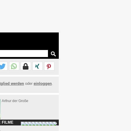
tglied werden
oder
einloggen
.
Arthur der Große
 FILME