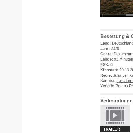
Besetzung & C
Land:
Deutschlan
Jahr:
2020
Genre:
Dokumenta
Länge:
93 Minuten
FSK:
6
Kinostart:
29.10.2
Regie:
Julia Lemk
Kamera:
Julia Le
Verleih:
Port au P
Verknüpfungen
TRAILER