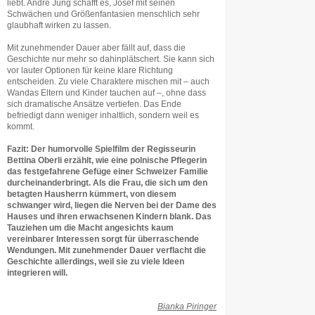
liebt. André Jung schafft es, Josef mit seinen
Schwächen und Größenfantasien menschlich sehr
glaubhaft wirken zu lassen.
Mit zunehmender Dauer aber fällt auf, dass die
Geschichte nur mehr so dahinplätschert. Sie kann sich
vor lauter Optionen für keine klare Richtung
entscheiden. Zu viele Charaktere mischen mit – auch
Wandas Eltern und Kinder tauchen auf –, ohne dass
sich dramatische Ansätze vertiefen. Das Ende
befriedigt dann weniger inhaltlich, sondern weil es
kommt.
Fazit: Der humorvolle Spielfilm der Regisseurin
Bettina Oberli erzählt, wie eine polnische Pflegerin
das festgefahrene Gefüge einer Schweizer Familie
durcheinanderbringt. Als die Frau, die sich um den
betagten Hausherrn kümmert, von diesem
schwanger wird, liegen die Nerven bei der Dame des
Hauses und ihren erwachsenen Kindern blank. Das
Tauziehen um die Macht angesichts kaum
vereinbarer Interessen sorgt für überraschende
Wendungen. Mit zunehmender Dauer verflacht die
Geschichte allerdings, weil sie zu viele Ideen
integrieren will.
Bianka Piringer