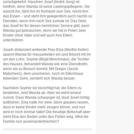
zurückgekehrt. Hausherr Josef (André Jung) ist
heilfroh, denn Wanda ist seine Lieblingspflegerin. Sie
wäscht ihn, fährt ihn im Rollstuhl zum See, reicht ihm
das Essen – und steht ihm gelegentlich auch nachts zu
Diensten, wenn ihm nach Sex zumute ist. Das Geld,
das Josef ihr für diesen heimlichen Service gibt, kann
Wanda gut gebrauchen, denn sie hat in Polen zwei
Kinder ohne Vater und will auch ihre Eltern
unterstützen.
Josefs distanziert wirkende Frau Elsa (Marthe Keller)
spannt Wanda für Hausarbeiten ein und feilscht mit ihr
um den Lohn. Sophie (Birgit Minichmayr), die Tochter
des Hauses, behandelt Wanda wie eine Dienstbotin,
wenn sie zu Besuch kommt. Mit Gregor (Jacob
Matschenz), dem unsicheren, noch im Elternhaus
lebenden Sohn, versteht sich Wanda besser.
Nachdem Sophie sie bezichtigt hat, die Eltern zu
bestehlen, reist Wanda ab. Aber sie kehrt erneut
zurück. Dass Wanda schwanger ist, lässt Josef richtig
aufblühen. Elsa hatte ihn viele Jahre glauben lassen,
dass er keine Kinder mehr zeugen könne, und nun
wird er noch einmal Vater! Die freudige Botschaft aber
zieht Elsa den Boden unter den Füßen weg. Wird die
Familie nun auseinanderbrechen?