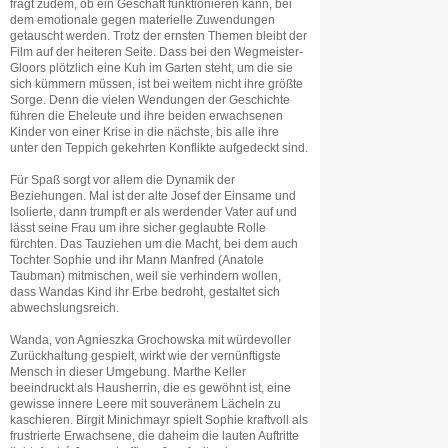
fragt zudem, ob ein Geschäft funktionieren kann, bei
dem emotionale gegen materielle Zuwendungen
getauscht werden. Trotz der ernsten Themen bleibt der
Film auf der heiteren Seite. Dass bei den Wegmeister-
Gloors plötzlich eine Kuh im Garten steht, um die sie
sich kümmern müssen, ist bei weitem nicht ihre größte
Sorge. Denn die vielen Wendungen der Geschichte
führen die Eheleute und ihre beiden erwachsenen
Kinder von einer Krise in die nächste, bis alle ihre
unter den Teppich gekehrten Konflikte aufgedeckt sind.
Für Spaß sorgt vor allem die Dynamik der
Beziehungen. Mal ist der alte Josef der Einsame und
Isolierte, dann trumpft er als werdender Vater auf und
lässt seine Frau um ihre sicher geglaubte Rolle
fürchten. Das Tauziehen um die Macht, bei dem auch
Tochter Sophie und ihr Mann Manfred (Anatole
Taubman) mitmischen, weil sie verhindern wollen,
dass Wandas Kind ihr Erbe bedroht, gestaltet sich
abwechslungsreich.
Wanda, von Agnieszka Grochowska mit würdevoller
Zurückhaltung gespielt, wirkt wie der vernünftigste
Mensch in dieser Umgebung. Marthe Keller
beeindruckt als Hausherrin, die es gewöhnt ist, eine
gewisse innere Leere mit souveränem Lächeln zu
kaschieren. Birgit Minichmayr spielt Sophie kraftvoll als
frustrierte Erwachsene, die daheim die lauten Auftritte