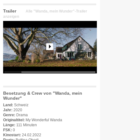
Trailer
Alle "Wanda, mein Wunder"-Trailer
anzeigen
Besetzung & Crew von "Wanda, mein
Wunder"
Land:
Schweiz
Jahr:
2020
Genre:
Drama
Originaltitel:
My Wonderful Wanda
Länge:
111 Minuten
FSK:
0
Kinostart:
24.02.2022