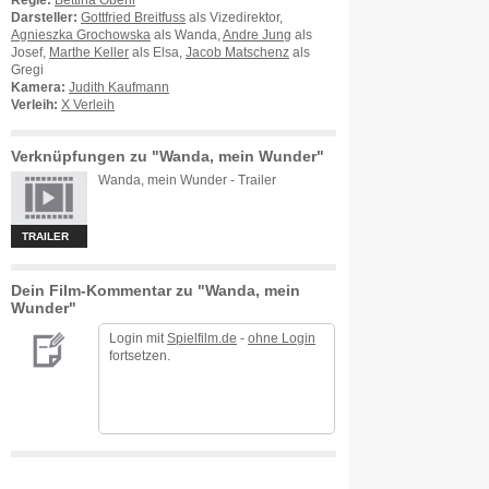
Regie:
Bettina Oberli
Darsteller:
Gottfried Breitfuss
als Vizedirektor,
Agnieszka Grochowska
als Wanda,
Andre Jung
als
Josef,
Marthe Keller
als Elsa,
Jacob Matschenz
als
Gregi
Kamera:
Judith Kaufmann
Verleih:
X Verleih
Verknüpfungen zu "Wanda, mein Wunder"
Wanda, mein Wunder - Trailer
TRAILER
Dein Film-Kommentar zu "Wanda, mein
Wunder"
Login mit
Spielfilm.de
-
ohne Login
fortsetzen.