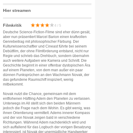
Hier streamen
Filmkritik
4 / 5
Deutsche Science-Fiction-Filme sind eher dünn gesät,
aber nun präsentiert Marcel Barion einen kraftvollen
Genrebeitrag mit philosophischer Färbung. Der
Kulturwissenschaftler und Cineast führte bei seinem
Debütfilm, der ohne Filmförderung entstand, nicht nur
Regie und schrieb das Drehbuch, sondern übernahm
auch weitere Aufgaben wie Kamera und Schnitt. Die
Geschichte beginnt in einer offenbar dystopischen Ära
auf einem Planeten, von dem man außer ein paar
dünnen Funksprüchen an den Wachmann Novak, der
das gefundene Raumschiff inspiziert, wenig
mitbekommt.
Novak nutzt die Chance, gemeinsam mit dem
entflohenen Häftling Adem den Planeten zu verlassen.
Unterwegs im All stellt sich den beiden Männern
jedoch die Frage nach dem Wohin. Es gibt wenig, was
ihnen Orientierung vermittelt. Adems innerer Kompass
und der von Novak zeigen bald in verschiedene
Richtungen. Während Adem nachdenklich wird und
sich auffallend für das Logbuch der vorigen Besatzung
interessiert, ist Novak der unermüdliche Handwerker