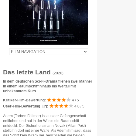
Das letzte Land
(2020)
In dem deutschen Sci-Fi-Drama fliehen zwei Männer
in einem Raumschiff hinaus ins Weltall mit
unbekanntem Kurs.
Kritiker-Film-Bewertung:
4 / 5
User-Film-Bewertung
[?]
:
4.0 / 5
Adem (Torben Föllmer) ist aus der Gefangenschaft
entflohen und hat in der Wüste ein Raumschiff
entdeckt. Der Sicherheitsmann Novak (Milan Pešl)
stellt ihn dort mit einer Waffe. Als Adem ihm sagt, dass
das Schiff kein Wrack sei, beschließen die beiden