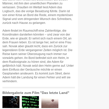
Männer, mit ihm den unwirtlichen Planeten zu
verlassen. Draußen im Weltall liest Adem das
Logbuch, das die vorige Besatzung führte. Darin ist
von einer Krise an Bord die Rede, einem mysteriösen
Signal und vom dringenden Wunsch des Schreibers,
zurück nach Hause zu gelangen.
Adem findet im Raumschiff eine Zahlenfolge, die
Koordinaten darstellen könnten – und zwar von der
Erde, wie er glaubt. Er sehnt sich nach einem Ort, an
dem Frauen leben. Es ist lange her, seit er eine Frau
sah. Novak aber glaubt nicht, dass ein Zurück zur
legendären Erde vergangener Zeiten möglich ist. Die
Reise kann seiner Überzeugung nach immer nur
vorwärts gehen. An Bord befindet sich ein Helm, in
dem Radiosignale zu hören sind, die Adem für
gefährlich hält. Novak setzt den Helm gerne auf. Unter
dem Einfluss der Geräusche möchte er einen
Gasplaneten ansteuern. Es kommt zum Streit, denn
Adem hält die Landung für einen Fehler und will sie
verhindern.
Bildergalerie zum Film "Das letzte Land"