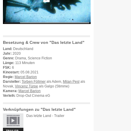
Besetzung & Crew von "Das letzte Land"
Land:
Deutschland
Jahr:
2020
Genre:
Drama, Science Fiction
Länge:
113 Minuten
FSK:
6
Kinostart:
05.08.2021
Regie:
Marcel Barion
Darsteller:
Torben Föllmer
als Adem,
Milan Pesl
als
Novak,
Vincenz Türpe
als Galgo (Stimme)
Kamera:
Marcel Barion
Verleih:
Drop-Out Cinema eG
Verknüpfungen zu "Das letzte Land"
Das letzte Land - Trailer
TRAILER