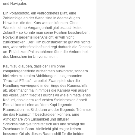
und Navigator.
Ein Polaroidfoto, ein vertrocknetes Blatt, eine
Zahlenfolge an der Wand sind in Adems Augen
Hinweise, die den Kurs weisen könnten. Ohne
Wurzeln, ohne Vergangenheit gibt es auch keine
Zukunft – so könnte man seine Position beschreiben.
Novak ist gegenteiliger Ansicht, er will nicht
zurückblicken. Der Film buchstabiert so gut wie nichts
aus, wirkt sehr rätselhaft und regt dadurch die Fantasie
an. Er lädt zum Philosophieren über die Verlorenheit
des Menschen im Universum ein.
Kaum zu glauben, dass der Film ohne
computergenerierte Aufnahmen auskommt, sondern
trickreich mit realen Abbildungen – sogenannten
"Practical Effects" - arbeitet. Zwar spielt sich die
Handlung vorwiegend in der Enge des Raumschiffs
ab, aber manchmal nimmt es die Kamera von außen
ins Visier. Dann fliegt es durchs All wie ein metallenes
Knäuel, das einem zerfurchten Steinbrocken ähnelt.
Einmal kommt eine auf dem Kopf liegende
Raumstation ins Bild, dann wieder fliegende Trümmer,
die das Raumschiff beschädigen können. Eine
Atmosphäre von Einsamkeit und diffuser
Schicksalhaftigkeit breitet sich aus und schlägt die
Zuschauer in Bann. Vielleicht gibt es gar keinen
besseren Ort als dieses Raumschiff für die beiden