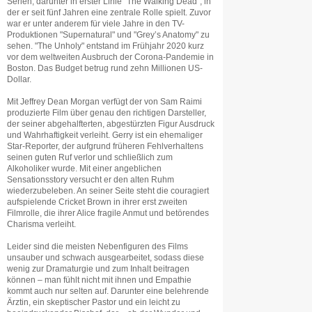
Serien, darunter in erster Linie "The Walking Dead", in
der er seit fünf Jahren eine zentrale Rolle spielt. Zuvor
war er unter anderem für viele Jahre in den TV-
Produktionen "Supernatural" und "Grey’s Anatomy" zu
sehen. "The Unholy" entstand im Frühjahr 2020 kurz
vor dem weltweiten Ausbruch der Corona-Pandemie in
Boston. Das Budget betrug rund zehn Millionen US-
Dollar.
Mit Jeffrey Dean Morgan verfügt der von Sam Raimi
produzierte Film über genau den richtigen Darsteller,
der seiner abgehalfterten, abgestürzten Figur Ausdruck
und Wahrhaftigkeit verleiht. Gerry ist ein ehemaliger
Star-Reporter, der aufgrund früheren Fehlverhaltens
seinen guten Ruf verlor und schließlich zum
Alkoholiker wurde. Mit einer angeblichen
Sensationsstory versucht er den alten Ruhm
wiederzubeleben. An seiner Seite steht die couragiert
aufspielende Cricket Brown in ihrer erst zweiten
Filmrolle, die ihrer Alice fragile Anmut und betörendes
Charisma verleiht.
Leider sind die meisten Nebenfiguren des Films
unsauber und schwach ausgearbeitet, sodass diese
wenig zur Dramaturgie und zum Inhalt beitragen
können – man fühlt nicht mit ihnen und Empathie
kommt auch nur selten auf. Darunter eine belehrende
Ärztin, ein skeptischer Pastor und ein leicht zu