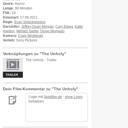
Genre:
Horror
Länge:
99 Minuten
FSK:
16
Kinostart:
17.06.2021
Regie:
Evan Spiliotopoulos
Darsteller:
Jeffrey Dean Morgan
,
Cary Elwes
,
Katie
Aselton
,
William Sadler
,
Diogo Morgado
Kamera:
Craig Wrobleski
Verleih:
Sony Pictures
Verknüpfungen zu "The Unholy"
The Unholy - Trailer
TRAILER
Dein Film-Kommentar zu "The Unholy"
Login mit
Spielfilm.de
-
ohne Login
fortsetzen.