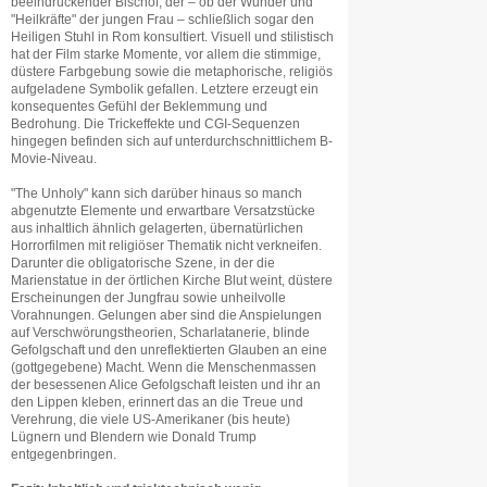
beeindruckender Bischof, der – ob der Wunder und
"Heilkräfte" der jungen Frau – schließlich sogar den
Heiligen Stuhl in Rom konsultiert. Visuell und stilistisch
hat der Film starke Momente, vor allem die stimmige,
düstere Farbgebung sowie die metaphorische, religiös
aufgeladene Symbolik gefallen. Letztere erzeugt ein
konsequentes Gefühl der Beklemmung und
Bedrohung. Die Trickeffekte und CGI-Sequenzen
hingegen befinden sich auf unterdurchschnittlichem B-
Movie-Niveau.
"The Unholy" kann sich darüber hinaus so manch
abgenutzte Elemente und erwartbare Versatzstücke
aus inhaltlich ähnlich gelagerten, übernatürlichen
Horrorfilmen mit religiöser Thematik nicht verkneifen.
Darunter die obligatorische Szene, in der die
Marienstatue in der örtlichen Kirche Blut weint, düstere
Erscheinungen der Jungfrau sowie unheilvolle
Vorahnungen. Gelungen aber sind die Anspielungen
auf Verschwörungstheorien, Scharlatanerie, blinde
Gefolgschaft und den unreflektierten Glauben an eine
(gottgegebene) Macht. Wenn die Menschenmassen
der besessenen Alice Gefolgschaft leisten und ihr an
den Lippen kleben, erinnert das an die Treue und
Verehrung, die viele US-Amerikaner (bis heute)
Lügnern und Blendern wie Donald Trump
entgegenbringen.