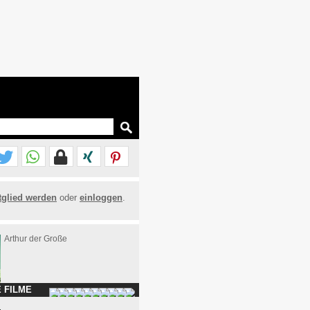
tglied werden
oder
einloggen
.
Arthur der Große
 FILME