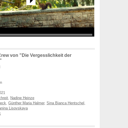
rew von "Die Vergesslichkeit der
"
d
en
021
hreit
,
Nadine Heinze
eck
,
Günther Maria Halmer
,
Sina Bianca Hentschel
,
anina Lisovskaya
k