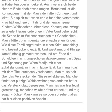
in Patienten oder umgekehrt. Auch wenn sich beide
hier am Ende doch etwas mögen. Berührend ist die
Konsequenz, mit der Marija den alten Curt lenkt und
leitet. Sie spielt mit, wenn er sie für seine verstorbene
Frau hält und feiert mit ihr und den erwachsenen
Kindern Weihnachten. Aber diese Konsequenz zwingt
zu allerlei Herausforderungen: Vater Curd beherrscht
die Szene beim Weihnachtsessen mit Geschenken,
Marija füttert pflichtgemäß die erwachsenen Kinder.
Wie diese Familiengroteske in einen Krimi umschlägt
wird beeindruckend erzählt. Und wie Almut und Philipp
kampfunfähig gemacht werden und am Ende die
Schuldigen nicht ungeschoren davonkommen, ist Spaß
und Spannung pur. Wenn Marija mit einer
Zufallslandsmännin nach Hause fährt, kann man das
mit dem Titel durchaus vereinbaren. Man muss halt
über das Verstecken der Nüsse reflektieren. Manche
findet der putzige Waldbewohner, von anderen hat er
das Versteck glatt vergessen. Manches war hier legal
grenzwertig, manches wurde erfreut entdeckt und trug
sogar Früchte. Man kann es so oder so sehen, alles
hat hier einen positiven Aspekt.