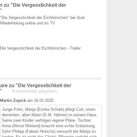
 zu "Die Vergesslichkeit der
"
"Die Vergesslichkeit der Eichhörnchen" bei 3sat:
Wiederholung online und im TV
Die Vergesslichkeit der Eichhörnchen - Trailer
re zu "Die Vergesslichkeit der
n"
Kommentar abgeben
Martin Zopick
am 16.01.2025
Junge Polin, Marija (Emilia Schüle) pflegt Curt, einen
dementen, alten Mann (G.M. Halmer) in seinem Haus.
Seine zwei Kinder verfolgen eigene Pläne. Tochter
Anna (Almut Wieland) braucht eine echte Entlastung,
Sohn Philipp (Fabian Hinrichs) versucht bei Marija zu
landen. Es ist nicht das Cliché: Pflegerin verliebt sich