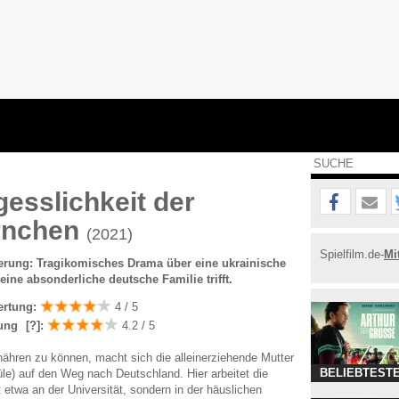
gesslichkeit der
rnchen
(2021)
Spielfilm.de-
Mi
erung: Tragikomisches Drama über eine ukrainische
 eine absonderliche deutsche Familie trifft.
ertung:
4 / 5
ung
[?]
:
4.2 / 5
nähren zu können, macht sich die alleinerziehende Mutter
BELIEBTESTE
üle) auf den Weg nach Deutschland. Hier arbeitet die
 etwa an der Universität, sondern in der häuslichen