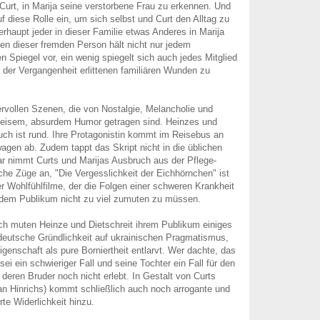
Curt, in Marija seine verstorbene Frau zu erkennen. Und
uf diese Rolle ein, um sich selbst und Curt den Alltag zu
erhaupt jeder in dieser Familie etwas Anderes in Marija
gen dieser fremden Person hält nicht nur jedem
n Spiegel vor, ein wenig spiegelt sich auch jedes Mitglied
n der Vergangenheit erlittenen familiären Wunden zu
rvollen Szenen, die von Nostalgie, Melancholie und
 leisem, absurdem Humor getragen sind. Heinzes und
uch ist rund. Ihre Protagonistin kommt im Reisebus an
wagen ab. Zudem tappt das Skript nicht in die üblichen
ar nimmt Curts und Marijas Ausbruch aus der Pflege-
che Züge an, "Die Vergesslichkeit der Eichhörnchen" ist
er Wohlfühlfilme, der die Folgen einer schweren Krankheit
 dem Publikum nicht zu viel zumuten zu müssen.
h muten Heinze und Dietschreit ihrem Publikum einiges
ft deutsche Gründlichkeit auf ukrainischen Pragmatismus,
genschaft als pure Borniertheit entlarvt. Wer dachte, das
ei ein schwieriger Fall und seine Tochter ein Fall für den
 deren Bruder noch nicht erlebt. In Gestalt von Curts
an Hinrichs) kommt schließlich auch noch arrogante und
rte Widerlichkeit hinzu.