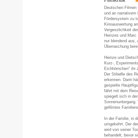
Filmkritik
Deutschen Filmen m
und an narrativem 
Fördersystem zu tu
Kinoauswertung ans
Vergesslichkeit de
Heinzes und Marc 
nur blendend aus, 
Überraschung berei
Heinze und Dietsc
Kurz-, Experimenta
Eichhörnchen" ihr 
Der Stilwille des R
erkennen. Darin hä
gespielte Hauptfig
fährt mit dem Reis
spiegelt sich in de
Sonnenuntergang. Wa
gefilmtes Familien
In der Familie, in 
umgekehrt. Der dem
wird von seiner To
behandelt, bevor s