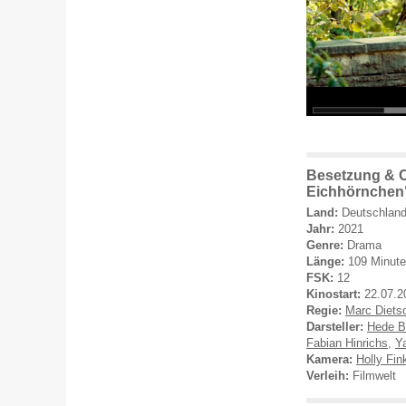
Besetzung & C
Eichhörnchen
Land:
Deutschlan
Jahr:
2021
Genre:
Drama
Länge:
109 Minut
FSK:
12
Kinostart:
22.07.2
Regie:
Marc Dietsc
Darsteller:
Hede B
Fabian Hinrichs
,
Y
Kamera:
Holly Fin
Verleih:
Filmwelt