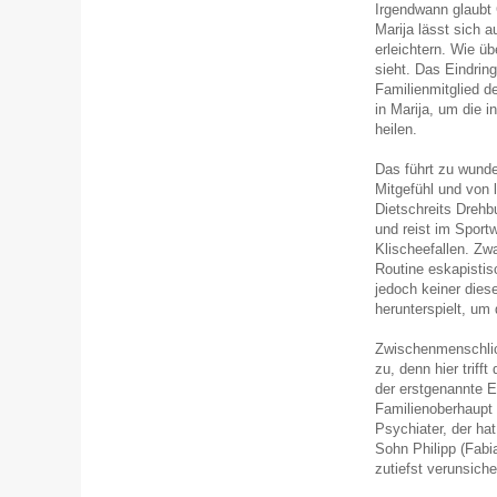
Irgendwann glaubt 
Marija lässt sich a
erleichtern. Wie üb
sieht. Das Eindrin
Familienmitglied de
in Marija, um die i
heilen.
Das führt zu wunde
Mitgefühl und von
Dietschreits Drehb
und reist im Sport
Klischeefallen. Zw
Routine eskapistis
jedoch keiner dies
herunterspielt, um
Zwischenmenschlic
zu, denn hier trif
der erstgenannte Ei
Familienoberhaupt s
Psychiater, der hat
Sohn Philipp (Fabi
zutiefst verunsiche