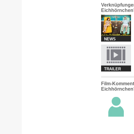
Verknüpfungen
Eichhörnchen
NEWS
TRAILER
Film-Kommenta
Eichhörnche