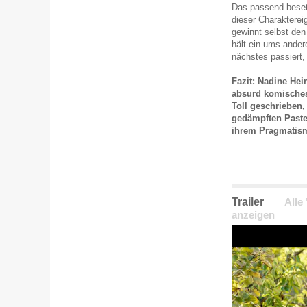
Das passend beset
dieser Charaktere
gewinnt selbst den
hält ein ums ander
nächstes passiert,
Fazit: Nadine Hei
absurd komische
Toll geschrieben, 
gedämpften Pastel
ihrem Pragmatism
Trailer
Alle
anzeigen