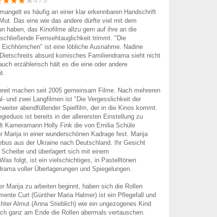
4 / 5
angelt es häufig an einer klar erkennbaren Handschrift
Mut. Das eine wie das andere dürfte viel mit dem
n haben, das Kinofilme allzu gern auf ihre an die
chließende Fernsehtauglichkeit trimmt. "Die
r Eichhörnchen" ist eine löbliche Ausnahme. Nadine
Dietschreits absurd komisches Familiendrama sieht nicht
auch erzählerisch hält es die eine oder andere
t.
hreit machen seit 2005 gemeinsam Filme. Nach mehreren
l- und zwei Langfilmen ist "Die Vergesslichkeit der
zweiter abendfüllender Spielfilm, der in die Kinos kommt.
egieduos ist bereits in der allerersten Einstellung zu
lt Kameramann Holly Fink die von Emilia Schüle
ur Marija in einer wunderschönen Kadrage fest. Marija
ebus aus der Ukraine nach Deutschland. Ihr Gesicht
r Scheibe und überlagert sich mit einem
s folgt, ist ein vielschichtiges, in Pastelltönen
drama voller Überlagerungen und Spiegelungen.
der Marija zu arbeiten beginnt, haben sich die Rollen
ente Curt (Günther Maria Halmer) ist ein Pflegefall und
chter Almut (Anna Stieblich) wie ein ungezogenes Kind
ich ganz am Ende die Rollen abermals vertauschen.