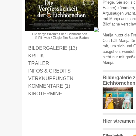
Pflege. Sie soll s
Halmer) kümmern, ü
Argusaugen wacht.
mit Marija aneinand
Bildfläche verschw
Die Vergesslichkeit der Eichhörnchen
Marija nutzt die F
© Filmwelt / Zieglerfilm Baden-Baden
Curt hält Marija fü
mit, um sich und Cu
BILDERGALERIE (13)
ausgehen, wendet s
KRITIK
nicht nur mit groß
Marija.
TRAILER
INFOS & CREDITS
Bildergalerie 
VERKNÜPFUNGEN
Eichhörnchen
KOMMENTARE (1)
KINOTERMINE
Hier streamen