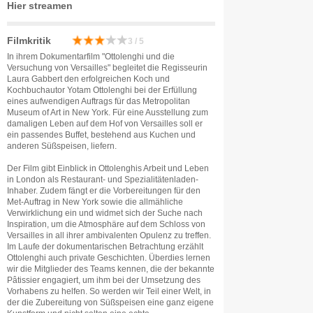
Hier streamen
Filmkritik
3 / 5
In ihrem Dokumentarfilm "Ottolenghi und die
Versuchung von Versailles" begleitet die Regisseurin
Laura Gabbert den erfolgreichen Koch und
Kochbuchautor Yotam Ottolenghi bei der Erfüllung
eines aufwendigen Auftrags für das Metropolitan
Museum of Art in New York. Für eine Ausstellung zum
damaligen Leben auf dem Hof von Versailles soll er
ein passendes Buffet, bestehend aus Kuchen und
anderen Süßspeisen, liefern.
Der Film gibt Einblick in Ottolenghis Arbeit und Leben
in London als Restaurant- und Spezialitätenladen-
Inhaber. Zudem fängt er die Vorbereitungen für den
Met-Auftrag in New York sowie die allmähliche
Verwirklichung ein und widmet sich der Suche nach
Inspiration, um die Atmosphäre auf dem Schloss von
Versailles in all ihrer ambivalenten Opulenz zu treffen.
Im Laufe der dokumentarischen Betrachtung erzählt
Ottolenghi auch private Geschichten. Überdies lernen
wir die Mitglieder des Teams kennen, die der bekannte
Pâtissier engagiert, um ihm bei der Umsetzung des
Vorhabens zu helfen. So werden wir Teil einer Welt, in
der die Zubereitung von Süßspeisen eine ganz eigene