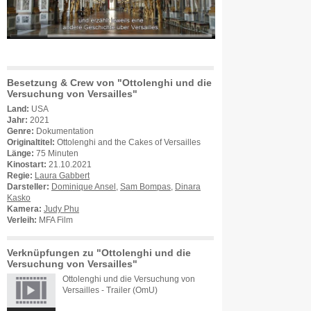
Besetzung & Crew von "Ottolenghi und die
Versuchung von Versailles"
Land:
USA
Jahr:
2021
Genre:
Dokumentation
Originaltitel:
Ottolenghi and the Cakes of Versailles
Länge:
75 Minuten
Kinostart:
21.10.2021
Regie:
Laura Gabbert
Darsteller:
Dominique Ansel
,
Sam Bompas
,
Dinara
Kasko
Kamera:
Judy Phu
Verleih:
MFA Film
Verknüpfungen zu "Ottolenghi und die
Versuchung von Versailles"
Ottolenghi und die Versuchung von
Versailles - Trailer (OmU)