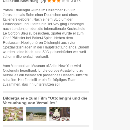
User-Film-Bewertung
[?]
:
3.0 / 5
Yotam Ottolenghi wurde im Dezember 1968 in
Jerusalem als Sohn einer Deutschen und eines
Italieners geboren. Nach einem Studium der
Philosophie und Literatur in Tel Aviv ging Ottolenghi
nach London, um dort die internationale Kochschule
Le Cordon Bleu zu besuchen. Später wurde er zum
Chef-Pâtissier bei Baker&Spice. Neben dem
Restaurant Nopi gehören Ottolenghi auch vier
Spezialitätenläden in der Hauptstadt Englands. Zudem
wurden seine Koch- und Süßspeisenbücher weltweit
schon millionenfach verkauft.
Vom Metropolitan Museum of Art in New York wird
Ottolenghi beauftragt, für die dortige Ausstellung zu
Versailles ein thematisch passendes Dessert-Buffet zu
schaffen. Hierfür stellt er ein fünfköpfiges Team
zusammen, das ihn unterstützen soll.
Bildergalerie zum Film "Ottolenghi und die
Versuchung von Versailles"