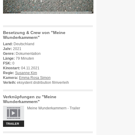
Besetzung & Crew von "Meine
Wunderkammern"
Land:
Deutschland
Jahr:
2021
Genre:
Dokumentation
Länge:
79 Minuten
FSK:
0
Kinostart:
04.11.2021
Regie:
Susanne Kim
Kamera:
Emma Rosa Simon
Verleih:
eksystent distribution filmverleih
Verknüpfungen zu "Meine
Wunderkammern"
Meine Wunderkammern - Trailer
TRAILER