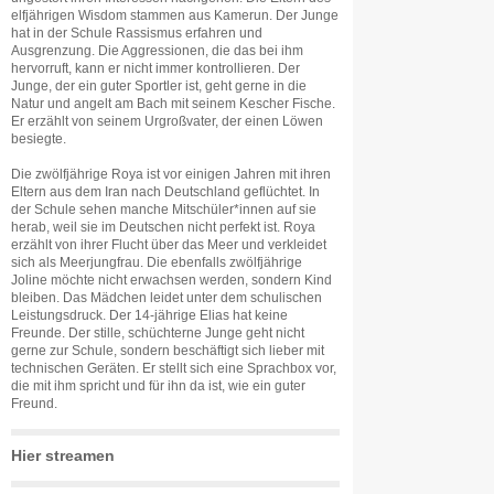
elfjährigen Wisdom stammen aus Kamerun. Der Junge
hat in der Schule Rassismus erfahren und
Ausgrenzung. Die Aggressionen, die das bei ihm
hervorruft, kann er nicht immer kontrollieren. Der
Junge, der ein guter Sportler ist, geht gerne in die
Natur und angelt am Bach mit seinem Kescher Fische.
Er erzählt von seinem Urgroßvater, der einen Löwen
besiegte.
Die zwölfjährige Roya ist vor einigen Jahren mit ihren
Eltern aus dem Iran nach Deutschland geflüchtet. In
der Schule sehen manche Mitschüler*innen auf sie
herab, weil sie im Deutschen nicht perfekt ist. Roya
erzählt von ihrer Flucht über das Meer und verkleidet
sich als Meerjungfrau. Die ebenfalls zwölfjährige
Joline möchte nicht erwachsen werden, sondern Kind
bleiben. Das Mädchen leidet unter dem schulischen
Leistungsdruck. Der 14-jährige Elias hat keine
Freunde. Der stille, schüchterne Junge geht nicht
gerne zur Schule, sondern beschäftigt sich lieber mit
technischen Geräten. Er stellt sich eine Sprachbox vor,
die mit ihm spricht und für ihn da ist, wie ein guter
Freund.
Hier streamen