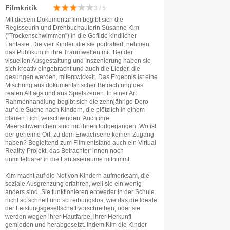
Filmkritik
3 / 5
Mit diesem Dokumentarfilm begibt sich die
Regisseurin und Drehbuchautorin Susanne Kim
("Trockenschwimmen") in die Gefilde kindlicher
Fantasie. Die vier Kinder, die sie porträtiert, nehmen
das Publikum in ihre Traumwelten mit. Bei der
visuellen Ausgestaltung und Inszenierung haben sie
sich kreativ eingebracht und auch die Lieder, die
gesungen werden, mitentwickelt. Das Ergebnis ist eine
Mischung aus dokumentarischer Betrachtung des
realen Alltags und aus Spielszenen. In einer Art
Rahmenhandlung begibt sich die zehnjährige Doro
auf die Suche nach Kindern, die plötzlich in einem
blauen Licht verschwinden. Auch ihre
Meerschweinchen sind mit ihnen fortgegangen. Wo ist
der geheime Ort, zu dem Erwachsene keinen Zugang
haben? Begleitend zum Film entstand auch ein Virtual-
Reality-Projekt, das Betrachter*innen noch
unmittelbarer in die Fantasieräume mitnimmt.
Kim macht auf die Not von Kindern aufmerksam, die
soziale Ausgrenzung erfahren, weil sie ein wenig
anders sind. Sie funktionieren entweder in der Schule
nicht so schnell und so reibungslos, wie das die Ideale
der Leistungsgesellschaft vorschreiben, oder sie
werden wegen ihrer Hautfarbe, ihrer Herkunft
gemieden und herabgesetzt. Indem Kim die Kinder