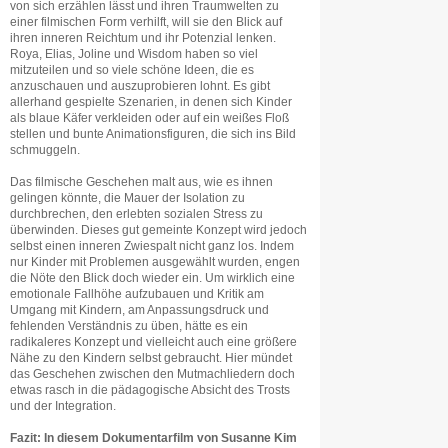
von sich erzählen lässt und ihren Traumwelten zu
einer filmischen Form verhilft, will sie den Blick auf
ihren inneren Reichtum und ihr Potenzial lenken.
Roya, Elias, Joline und Wisdom haben so viel
mitzuteilen und so viele schöne Ideen, die es
anzuschauen und auszuprobieren lohnt. Es gibt
allerhand gespielte Szenarien, in denen sich Kinder
als blaue Käfer verkleiden oder auf ein weißes Floß
stellen und bunte Animationsfiguren, die sich ins Bild
schmuggeln.
Das filmische Geschehen malt aus, wie es ihnen
gelingen könnte, die Mauer der Isolation zu
durchbrechen, den erlebten sozialen Stress zu
überwinden. Dieses gut gemeinte Konzept wird jedoch
selbst einen inneren Zwiespalt nicht ganz los. Indem
nur Kinder mit Problemen ausgewählt wurden, engen
die Nöte den Blick doch wieder ein. Um wirklich eine
emotionale Fallhöhe aufzubauen und Kritik am
Umgang mit Kindern, am Anpassungsdruck und
fehlenden Verständnis zu üben, hätte es ein
radikaleres Konzept und vielleicht auch eine größere
Nähe zu den Kindern selbst gebraucht. Hier mündet
das Geschehen zwischen den Mutmachliedern doch
etwas rasch in die pädagogische Absicht des Trosts
und der Integration.
Fazit: In diesem Dokumentarfilm von Susanne Kim