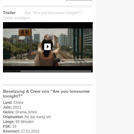
Trailer
Alle "Are you lonesome tonight?"-
Trailer anzeigen
Besetzung & Crew von "Are you lonesome
tonight?"
Land:
China
Jahr:
2021
Genre:
Drama, Krimi
Originaltitel:
Re dai wang shi
Länge:
95 Minuten
FSK:
16
Kinostart:
27.01.2022