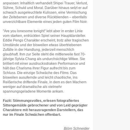
anpassen: Inhaltlich verhandelt Shipei Trauer, Verlust,
Sühne, Schuld und Moral. Darüber hinaus setzt er auf
schwach ausgeleuchtete Kulissen, eine Vermischung
der Zeitebenen und diverse Rückblenden – ebenfalls
unverzichtbare Elemente eines jeden guten Film Noir.
"Are you lonesome tonight" lebt aber in erster Linie
vom starken, entrückten Spiel seiner Hauptdarsteller.
Eddie Pengs Charakter erscheint, trotz aller tragischen
Umstände und der bisweilen etwas übertriebenen
Zufälle in der Handlung, jederzeit menschlich
glaubhaft. Ihm zur Seite steht die mittlerweile fast 70-
jährige Sylvia Chang als undurchsichtige Witwe. Sie
brilliert mit einer ausdrucksstraken Performance und
hält das Charisma ihrer Figur aufrecht bis zum
Schluss. Die einzige Schwäche des Films: Das
bisweilen ausufernde und leicht chaotische, ins
Reißerische driftende Finale, in dem es den Machern
weniger auf dramatische als vielmehr
spannungsgeladene Momente ankam.
Fazit: Stimmungsvolles, erlesen fotografiertes
Sittengemälde gebrochener und von Leid geprägter
Charaktere mit herausragenden Darstellern, das
nur im Finale Schwächen offenbart.
Björn Schneider