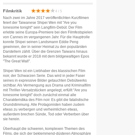
Filmkritik
4 / 5
Nach zwei im Jahre 2017 veröffentlichten Kurzfilmen
feiert der Taiwanese Shipei Wen mit "Are you
lonesome tonight" sein Langfilm-Debüt. Der Film
erlebte seine Europa-Premiere bei den Filmfestspielen
von Cannes im vergangenen Jahr. Für die Hauptrolle
konnte Shipei seinen Landsmann Eddie Peng
gewinnen, der in seiner Heimat zu den populärsten
Darstellern zählt. Über die Grenzen Taiwans hinaus
bekannt wurde er 2018 mit dem bildgewaltigen Epos
"The Great Wall".
Shipei Wen ist ein Liebhaber des klassischen Film
noir, der Schwarzen Serie. Das wird in jeder Faser
seines in expressive Bilder getauchten Debütwerks
sichtbar. Als Vermengung aus Drama und Kriminalfilm
mit Thriller-Versatzstücken angelegt, erfüllt "Are you
lonesome tonight" doch zunächst einmal alle
Charakteristika des Film noir. Es gibt die fatalistische
Grundstimmung. Alle Protagonisten haben zudem
etwas zu verbergen und verheimlichen etwas,
außerdem brechen Sünde, Tod oder Verberben über
sie herein.
Überhaupt die schweren, komplexen Themen des
Films, die sich der beklemmend-düsteren Atmosphäre