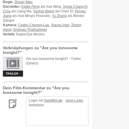
Regie:
Shipei Wen
Darsteller:
Eddie Peng
als Xue Ming,
Sylvia Chang Ai
Chia
als Liang Ma,
Yanhui Wang
als Chen Er,
Peiyao
Jiang
als Xue Ming's Freundin,
Yu Zhang
als Blinder
Sänger
Kamera:
Cedric Cheung-Lau
,
Xiaosu Han
,
Zhang
Heng
,
Andreas Thalhammer
Verleih:
Rapid Eye Movies
Verknüpfungen zu "Are you lonesome
tonight?"
Are you lonesome tonight? - Trailer
(OmeU)
TRAILER
Dein Film-Kommentar zu "Are you
lonesome tonight?"
Login mit
Spielfilm.de
-
ohne Login
fortsetzen.