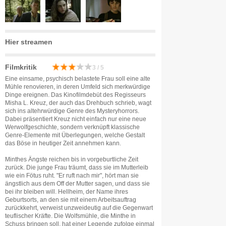
Hier streamen
Filmkritik
3 / 5
Eine einsame, psychisch belastete Frau soll eine alte
Mühle renovieren, in deren Umfeld sich merkwürdige
Dinge ereignen. Das Kinofilmdebüt des Regisseurs
Misha L. Kreuz, der auch das Drehbuch schrieb, wagt
sich ins altehrwürdige Genre des Mysteryhorrors.
Dabei präsentiert Kreuz nicht einfach nur eine neue
Werwolfgeschichte, sondern verknüpft klassische
Genre-Elemente mit Überlegungen, welche Gestalt
das Böse in heutiger Zeit annehmen kann.
Minthes Ängste reichen bis in vorgeburtliche Zeit
zurück. Die junge Frau träumt, dass sie im Mutterleib
wie ein Fötus ruht. "Er ruft nach mir", hört man sie
ängstlich aus dem Off der Mutter sagen, und dass sie
bei ihr bleiben will. Hellheim, der Name ihres
Geburtsorts, an den sie mit einem Arbeitsauftrag
zurückkehrt, verweist unzweideutig auf die Gegenwart
teuflischer Kräfte. Die Wolfsmühle, die Minthe in
Schuss bringen soll, hat einer Legende zufolge einmal