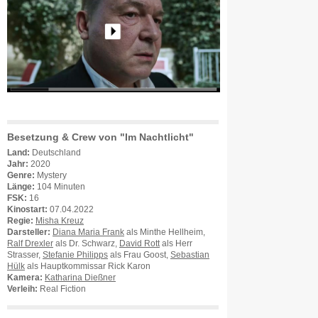
Besetzung & Crew von "Im Nachtlicht"
Land:
Deutschland
Jahr:
2020
Genre:
Mystery
Länge:
104 Minuten
FSK:
16
Kinostart:
07.04.2022
Regie:
Misha Kreuz
Darsteller:
Diana Maria Frank
als Minthe Hellheim,
Ralf Drexler
als Dr. Schwarz,
David Rott
als Herr
Strasser,
Stefanie Philipps
als Frau Goost,
Sebastian
Hülk
als Hauptkommissar Rick Karon
Kamera:
Katharina Dießner
Verleih:
Real Fiction