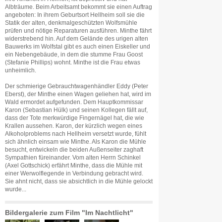
Albträume. Beim Arbeitsamt bekommt sie einen Auftrag
angeboten: In ihrem Geburtsort Hellheim soll sie die
Statik der alten, denkmalgeschützten Wolfsmühle
prüfen und nötige Reparaturen ausführen. Minthe fährt
widerstrebend hin. Auf dem Gelände des urigen alten
Bauwerks im Wolfstal gibt es auch einen Eiskeller und
ein Nebengebäude, in dem die stumme Frau Goost
(Stefanie Phillips) wohnt. Minthe ist die Frau etwas
unheimlich.
Der schmierige Gebrauchtwagenhändler Eddy (Peter
Eberst), der Minthe einen Wagen geliehen hat, wird im
Wald ermordet aufgefunden. Dem Hauptkommissar
Karon (Sebastian Hülk) und seinen Kollegen fällt auf,
dass der Tote merkwürdige Fingernägel hat, die wie
Krallen aussehen. Karon, der kürzlich wegen eines
Alkoholproblems nach Hellheim versetzt wurde, fühlt
sich ähnlich einsam wie Minthe. Als Karon die Mühle
besucht, entwickeln die beiden Außenseiter zaghaft
Sympathien füreinander. Vom alten Herrn Schinkel
(Axel Gottschick) erfährt Minthe, dass die Mühle mit
einer Werwolflegende in Verbindung gebracht wird.
Sie ahnt nicht, dass sie absichtlich in die Mühle gelockt
wurde...
Bildergalerie zum Film "Im Nachtlicht"