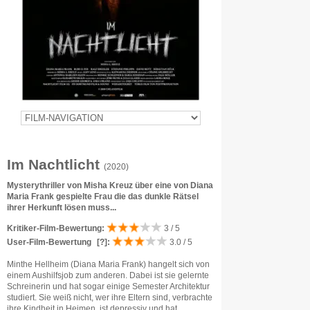
Im Nachtlicht
(2020)
Mysterythriller von Misha Kreuz über eine von Diana
Maria Frank gespielte Frau die das dunkle Rätsel
ihrer Herkunft lösen muss...
Kritiker-Film-Bewertung:
3 / 5
User-Film-Bewertung
[?]
:
3.0 / 5
Minthe Hellheim (Diana Maria Frank) hangelt sich von
einem Aushilfsjob zum anderen. Dabei ist sie gelernte
Schreinerin und hat sogar einige Semester Architektur
studiert. Sie weiß nicht, wer ihre Eltern sind, verbrachte
ihre Kindheit in Heimen, ist depressiv und hat