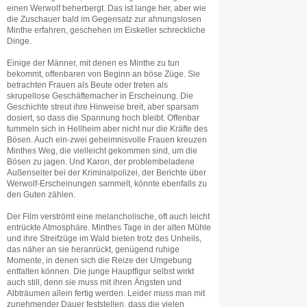
einen Werwolf beherbergt. Das ist lange her, aber wie
die Zuschauer bald im Gegensatz zur ahnungslosen
Minthe erfahren, geschehen im Eiskeller schreckliche
Dinge.
Einige der Männer, mit denen es Minthe zu tun
bekommt, offenbaren von Beginn an böse Züge. Sie
betrachten Frauen als Beute oder treten als
skrupellose Geschäftemacher in Erscheinung. Die
Geschichte streut ihre Hinweise breit, aber sparsam
dosiert, so dass die Spannung hoch bleibt. Offenbar
tummeln sich in Hellheim aber nicht nur die Kräfte des
Bösen. Auch ein-zwei geheimnisvolle Frauen kreuzen
Minthes Weg, die vielleicht gekommen sind, um die
Bösen zu jagen. Und Karon, der problembeladene
Außenseiter bei der Kriminalpolizei, der Berichte über
Werwolf-Erscheinungen sammelt, könnte ebenfalls zu
den Guten zählen.
Der Film verströmt eine melancholische, oft auch leicht
entrückte Atmosphäre. Minthes Tage in der alten Mühle
und ihre Streifzüge im Wald bieten trotz des Unheils,
das näher an sie heranrückt, genügend ruhige
Momente, in denen sich die Reize der Umgebung
entfalten können. Die junge Hauptfigur selbst wirkt
auch still, denn sie muss mit ihren Ängsten und
Albträumen allein fertig werden. Leider muss man mit
zunehmender Dauer feststellen, dass die vielen