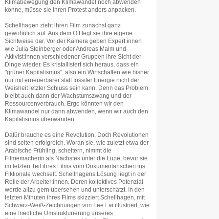
Klimabewegung den Klimawandel noch abwenden
könne, müsse sie ihren Protest anders anpacken.
Schellhagen zieht ihren Film zunächst ganz
gewöhnlich auf. Aus dem Off legt sie ihre eigene
Sichtweise dar. Vor der Kamera geben Expert:innen
wie Julia Steinberger oder Andreas Malm und
Aktivist:innen verschiedener Gruppen ihre Sicht der
Dinge wieder. Es kristallisiert sich heraus, dass ein
"grüner Kapitalismus", also ein Wirtschaften wie bisher
nur mit erneuerbarer statt fossiler Energie nicht der
Weisheit letzter Schluss sein kann. Denn das Problem
bleibt auch dann der Wachstumszwang und der
Ressourcenverbrauch. Ergo könnten wir den
Klimawandel nur dann abwenden, wenn wir auch den
Kapitalismus überwänden.
Dafür brauche es eine Revolution. Doch Revolutionen
sind selten erfolgreich. Woran sie, wie zuletzt etwa der
Arabische Frühling, scheitern, nimmt die
Filmemacherin als Nächstes unter die Lupe, bevor sie
im letzten Teil ihres Films vom Dokumentarischen ins
Fiktionale wechselt. Schellhagens Lösung liegt in der
Rolle der Arbeiter:innen. Deren kollektives Potenzial
werde allzu gern übersehen und unterschätzt. In den
letzten Minuten ihres Films skizziert Schellhagen, mit
Schwarz-Weiß-Zeichnungen von Lee Lai illustriert, wie
eine friedliche Umstrukturierung unseres