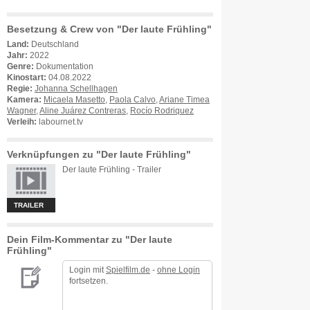
Besetzung & Crew von "Der laute Frühling"
Land:
Deutschland
Jahr:
2022
Genre:
Dokumentation
Kinostart:
04.08.2022
Regie:
Johanna Schellhagen
Kamera:
Micaela Masetto
,
Paola Calvo
,
Ariane Timea
Wagner
,
Aline Juárez Contreras
,
Rocío Rodriquez
Verleih:
labournet.tv
Verknüpfungen zu "Der laute Frühling"
Der laute Frühling - Trailer
TRAILER
Dein Film-Kommentar zu "Der laute
Frühling"
Login mit
Spielfilm.de
-
ohne Login
fortsetzen.