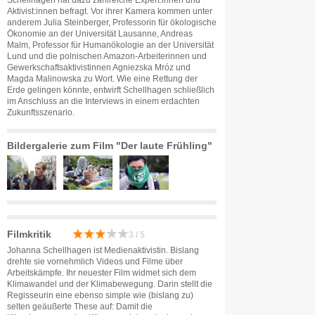
Schellhagen hat dazu zahlreiche Expert:innen und
Aktivist:innen befragt. Vor ihrer Kamera kommen unter
anderem Julia Steinberger, Professorin für ökologische
Ökonomie an der Universität Lausanne, Andreas
Malm, Professor für Humanökologie an der Universität
Lund und die polnischen Amazon-Arbeiterinnen und
Gewerkschaftsaktivistinnen Agniezska Mróz und
Magda Malinowska zu Wort. Wie eine Rettung der
Erde gelingen könnte, entwirft Schellhagen schließlich
im Anschluss an die Interviews in einem erdachten
Zukunftsszenario.
Bildergalerie zum Film "Der laute Frühling"
Filmkritik
3 / 5
Johanna Schellhagen ist Medienaktivistin. Bislang
drehte sie vornehmlich Videos und Filme über
Arbeitskämpfe. Ihr neuester Film widmet sich dem
Klimawandel und der Klimabewegung. Darin stellt die
Regisseurin eine ebenso simple wie (bislang zu)
selten geäußerte These auf: Damit die