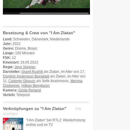
Besetzung & Crew von "I Am Zlatan"
Land:
Schweden, Dänemark, Niederlande
Jahr:
2022
Genre:
Drama, Biopic
Länge:
100 Minuten
FSK:
12
Kinostart:
19.05.2022
Regie:
Jens Sjögren
Darsteller:
Granit Rushiti
als Zlatan, im Alter von 17,
Dominic Andersson Bajraktati
als Zlatan, im Alter von
11,
Cedomir Glisovic
als Sefik Ibrahimovic,
Merima
Dizdarevic
,
Håkan Bengtsson
Kamera:
Gösta Reiland
Verleih:
Telepool
Verknüpfungen zu "I Am Zlatan"
Alle
anzeigen
"I Am Zlatan" bei RTL2: Wiederholung
online und im TV