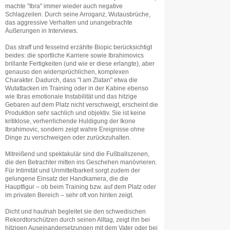
machte "Ibra" immer wieder auch negative
Schlagzeilen. Durch seine Arroganz, Wutausbrüche,
das aggressive Verhalten und unangebrachte
Äußerungen in Interviews.
Das straff und fesselnd erzählte Biopic berücksichtigt
beides: die sportliche Karriere sowie Ibrahimovics
brillante Fertigkeiten (und wie er diese erlangte), aber
genauso den widersprüchlichen, komplexen
Charakter. Dadurch, dass "I am Zlatan" etwa die
Wutattacken im Training oder in der Kabine ebenso
wie Ibras emotionale Instabilität und das hitzige
Gebaren auf dem Platz nicht verschweigt, erscheint die
Produktion sehr sachlich und objektiv. Sie ist keine
kritiklose, verherrlichende Huldigung der Ikone
Ibrahimovic, sondern zeigt wahre Ereignisse ohne
Dinge zu verschweigen oder zurückzuhalten.
Mitreißend und spektakulär sind die Fußballszenen,
die den Betrachter mitten ins Geschehen manövrieren.
Für Intimität und Unmittelbarkeit sorgt zudem der
gelungene Einsatz der Handkamera, die die
Hauptfigur – ob beim Training bzw. auf dem Platz oder
im privaten Bereich – sehr oft von hinten zeigt.
Dicht und hautnah begleitet sie den schwedischen
Rekordtorschützen durch seinen Alltag, zeigt ihn bei
hitzigen Auseinandersetzungen mit dem Vater oder bei