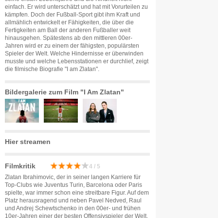
einfach. Er wird unterschätzt und hat mit Vorurteilen zu
kämpfen. Doch der Fußball-Sport gibt ihm Kraft und
allmählich entwickelt er Fähigkeiten, die über die
Fertigkeiten am Ball der anderen Fußballer weit
hinausgehen. Spätestens ab den mittleren 00er-
Jahren wird er zu einem der fähigsten, populärsten
Spieler der Welt. Welche Hindernisse er überwinden
musste und welche Lebensstationen er durchlief, zeigt
die filmische Biografie "I am Zlatan".
Bildergalerie zum Film "I Am Zlatan"
Hier streamen
Filmkritik
4 / 5
Zlatan Ibrahimovic, der in seiner langen Karriere für
Top-Clubs wie Juventus Turin, Barcelona oder Paris
spielte, war immer schon eine streitbare Figur. Auf dem
Platz herausragend und neben Pavel Nedved, Raul
und Andrej Schewtschenko in den 00er- und frühen
10er-Jahren einer der besten Offensivspieler der Welt,