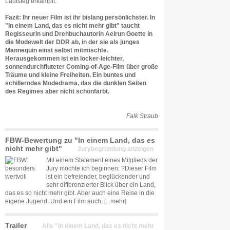
Laufsteg erkämpft.
Fazit: Ihr neuer Film ist ihr bislang persönlichster. In
"In einem Land, das es nicht mehr gibt" taucht
Regisseurin und Drehbuchautorin Aelrun Goette in
die Modewelt der DDR ab, in der sie als junges
Mannequin einst selbst mitmischte.
Herausgekommen ist ein locker-leichter,
sonnendurchfluteter Coming-of-Age-Film über große
Träume und kleine Freiheiten. Ein buntes und
schillerndes Modedrama, das die dunklen Seiten
des Regimes aber nicht schönfärbt.
Falk Straub
FBW-Bewertung zu "In einem Land, das es
nicht mehr gibt"
Jurybegründung anzeigen
Mit einem Statement eines Mitglieds der
Jury möchte ich beginnen: ?Dieser Film
ist ein befreiender, beglückender und
sehr differenzierter Blick über ein Land,
das es so nicht mehr gibt. Aber auch eine Reise in die
eigene Jugend. Und ein Film auch,
[...mehr]
Trailer
Alle "In einem Land, das es nicht mehr