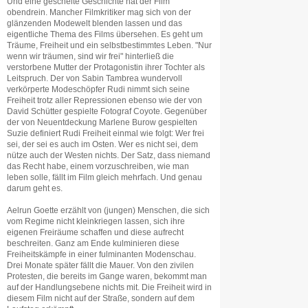
Und eine gescheite Geschichte hat der Film
obendrein. Mancher Filmkritiker mag sich von der
glänzenden Modewelt blenden lassen und das
eigentliche Thema des Films übersehen. Es geht um
Träume, Freiheit und ein selbstbestimmtes Leben. "Nur
wenn wir träumen, sind wir frei" hinterließ die
verstorbene Mutter der Protagonistin ihrer Tochter als
Leitspruch. Der von Sabin Tambrea wundervoll
verkörperte Modeschöpfer Rudi nimmt sich seine
Freiheit trotz aller Repressionen ebenso wie der von
David Schütter gespielte Fotograf Coyote. Gegenüber
der von Neuentdeckung Marlene Burow gespielten
Suzie definiert Rudi Freiheit einmal wie folgt: Wer frei
sei, der sei es auch im Osten. Wer es nicht sei, dem
nütze auch der Westen nichts. Der Satz, dass niemand
das Recht habe, einem vorzuschreiben, wie man
leben solle, fällt im Film gleich mehrfach. Und genau
darum geht es.
Aelrun Goette erzählt von (jungen) Menschen, die sich
vom Regime nicht kleinkriegen lassen, sich ihre
eigenen Freiräume schaffen und diese aufrecht
beschreiten. Ganz am Ende kulminieren diese
Freiheitskämpfe in einer fulminanten Modenschau.
Drei Monate später fällt die Mauer. Von den zivilen
Protesten, die bereits im Gange waren, bekommt man
auf der Handlungsebene nichts mit. Die Freiheit wird in
diesem Film nicht auf der Straße, sondern auf dem