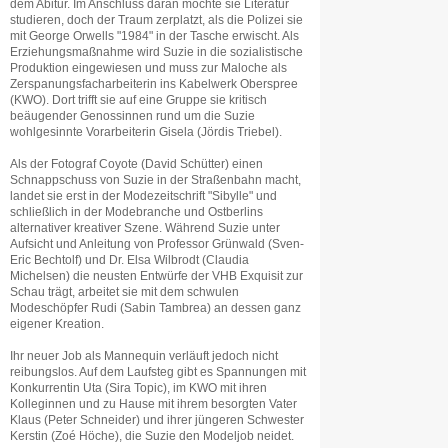
dem Abitur. Im Anschluss daran möchte sie Literatur
studieren, doch der Traum zerplatzt, als die Polizei sie
mit George Orwells "1984" in der Tasche erwischt. Als
Erziehungsmaßnahme wird Suzie in die sozialistische
Produktion eingewiesen und muss zur Maloche als
Zerspanungsfacharbeiterin ins Kabelwerk Oberspree
(KWO). Dort trifft sie auf eine Gruppe sie kritisch
beäugender Genossinnen rund um die Suzie
wohlgesinnte Vorarbeiterin Gisela (Jördis Triebel).
Als der Fotograf Coyote (David Schütter) einen
Schnappschuss von Suzie in der Straßenbahn macht,
landet sie erst in der Modezeitschrift "Sibylle" und
schließlich in der Modebranche und Ostberlins
alternativer kreativer Szene. Während Suzie unter
Aufsicht und Anleitung von Professor Grünwald (Sven-
Eric Bechtolf) und Dr. Elsa Wilbrodt (Claudia
Michelsen) die neusten Entwürfe der VHB Exquisit zur
Schau trägt, arbeitet sie mit dem schwulen
Modeschöpfer Rudi (Sabin Tambrea) an dessen ganz
eigener Kreation.
Ihr neuer Job als Mannequin verläuft jedoch nicht
reibungslos. Auf dem Laufsteg gibt es Spannungen mit
Konkurrentin Uta (Sira Topic), im KWO mit ihren
Kolleginnen und zu Hause mit ihrem besorgten Vater
Klaus (Peter Schneider) und ihrer jüngeren Schwester
Kerstin (Zoé Höche), die Suzie den Modeljob neidet.