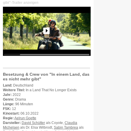
gibt"-Trailer anzeigen
Besetzung & Crew von "In einem Land, das
es nicht mehr gibt"
Land:
Deutschland
Weitere Titel:
In a Land That No Longer Exists
Jahr:
2022
Genre:
Drama
Länge:
96 Minuten
FSK:
12
Kinostart:
06.10.2022
Regie:
Aelrun Goette
Darsteller:
David Schütter
als Coyote,
Claudia
Michelsen
als Dr. Elsa Wilbrodt,
Sabin Tambrea
als