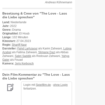
Andreas Köhnemann
Besetzung & Crew von "The Love - Lass
die Liebe sprechen"
Land:
Niederlande
Jahr:
2022
Genre:
Drama
Originaltitel:
El Houb
Länge:
102 Minuten
Kinostart:
27.04.2023
Regie:
Shariff Nasr
Darsteller:
Fahd Larhzaoui
als Karim Zahwani,
Lubna
Azabal
als Fatima Zahwani,
Slimane Dazi
als Abbas
Zahwani,
Sabri Saddik
als Redouan Zahwani,
Yahya
Gaier
als Fouad
Kamera:
Joris Kerbosch
Dein Film-Kommentar zu "The Love - Lass
die Liebe sprechen"
Login mit
Spielfilm.de
-
ohne Login
fortsetzen.