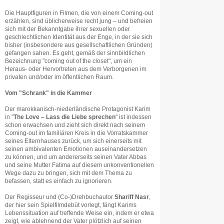
Die Hauptfiguren in Filmen, die von einem Coming-out
erzählen, sind üblicherweise recht jung – und befreien
sich mit der Bekanntgabe ihrer sexuellen oder
geschlechtlichen Identität aus der Enge, in der sie sich
bisher (insbesondere aus gesellschaftlichen Gründen)
gefangen sahen. Es geht, gemäß der sinnbildlichen
Bezeichnung "coming out of the closet", um ein
Heraus- oder Hervortreten aus dem Verborgenen im
privaten und/oder im öffentlichen Raum.
Vom "Schrank" in die Kammer
Der marokkanisch-niederländische Protagonist Karim
in "
The Love – Lass die Liebe sprechen
" ist indessen
schon erwachsen und zieht sich direkt nach seinem
Coming-out im familiären Kreis in die Vorratskammer
seines Elternhauses zurück, um sich einerseits mit
seinen ambivalenten Emotionen auseinandersetzen
zu können, und um andererseits seinen Vater Abbas
und seine Mutter Fatima auf diesem unkonventionellen
Wege dazu zu bringen, sich mit dem Thema zu
befassen, statt es einfach zu ignorieren.
Der Regisseur und (Co-)Drehbuchautor
Shariff Nasr
,
der hier sein Spielfilmdebüt vorlegt, fängt Karims
Lebenssituation auf treffende Weise ein, indem er etwa
zeigt, wie ablehnend der Vater plötzlich auf seinen