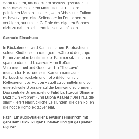
Sohn reagiert, nachdem ihm bewusst geworden ist,
dass dieser mit einem Mann liiert ist. Ein sehr
pointierter Moment ist auch, wenn Abbas und Fatima
es bevorzugen, eine Seifenoper im Fernsehen zu
verfolgen, nur um die Gefühle des eigenen Sohnes
nicht zu nah an sich heranlassen zu müssen.
Surreale Einschübe
In Rückblenden wird Karim zu einem Beobachter in
seinen Kindheitserinnerungen – während der junge
Karim zuweilen bei ihm in der Kammer sitzt. In einer
spannenden und kreativen Form fließen
Vergangenheit und Gegenwart in "
The Love
"
ineinander. Nasr und sein Kameramann Joris
Kerbosch entwickeln originelle Bilder, um die
Reflexionen des Helden visuell zu vermitteln und so
eine schwule Biografie auf die Leinwand zu bringen.
Das zentrale Schauspieltrio
Fahd Larhzaoui
,
Slimane
Dazi
("
Ein Prophet
") und
Lubna Azabal
("
Die Frau, die
singt
") liefert eindrückliche Leistungen, die den Rollen
die nötige Komplexität verleiht.
Fazit: Ein audiovisueller Bewusstseinsstrom mit
genauem Blick, klugen Einfällen und gut gespielten
Figuren.