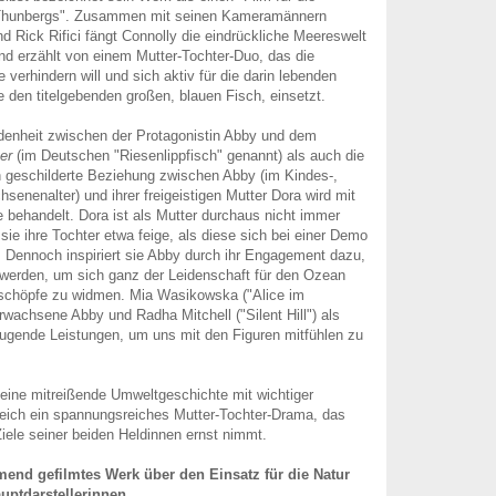
 Thunbergs". Zusammen mit seinen Kameramännern
Rick Rifici fängt Connolly die eindrückliche Meereswelt
und erzählt von einem Mutter-Tochter-Duo, das die
e verhindern will und sich aktiv für die darin lebenden
e den titelgebenden großen, blauen Fisch, einsetzt.
denheit zwischen der Protagonistin Abby und dem
er
(im Deutschen "Riesenlippfisch" genannt) als auch die
n geschilderte Beziehung zwischen Abby (im Kindes-,
senenalter) und ihrer freigeistigen Mutter Dora wird mit
 behandelt. Dora ist als Mutter durchaus nicht immer
sie ihre Tochter etwa feige, als diese sich bei einer Demo
. Dennoch inspiriert sie Abby durch ihr Engagement dazu,
 werden, um sich ganz der Leidenschaft für den Ozean
schöpfe zu widmen. Mia Wasikowska ("Alice im
rwachsene Abby und Radha Mitchell ("Silent Hill") als
eugende Leistungen, um uns mit den Figuren mitfühlen zu
 eine mitreißende Umweltgeschichte mit wichtiger
leich ein spannungsreiches Mutter-Tochter-Drama, das
ele seiner beiden Heldinnen ernst nimmt.
mend gefilmtes Werk über den Einsatz für die Natur
auptdarstellerinnen.