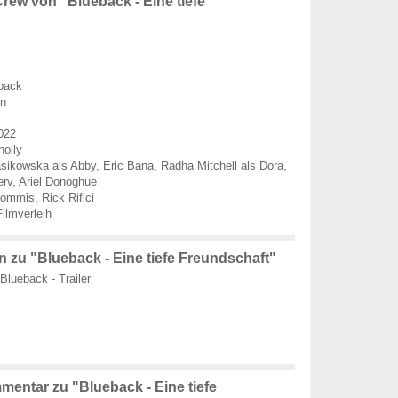
rew von "Blueback - Eine tiefe
back
en
022
nolly
sikowska
als Abby,
Eric Bana
,
Radha Mitchell
als Dora,
erv,
Ariel Donoghue
Commis
,
Rick Rifici
ilmverleih
 zu "Blueback - Eine tiefe Freundschaft"
Blueback - Trailer
mentar zu "Blueback - Eine tiefe