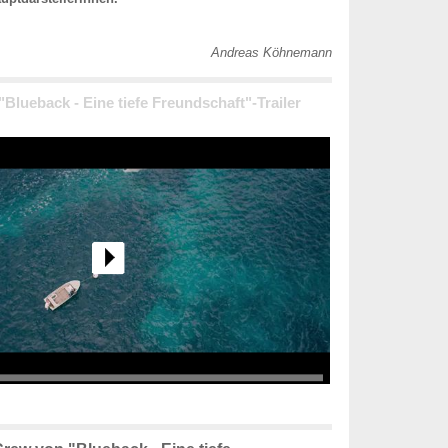
Andreas Köhnemann
 "Blueback - Eine tiefe Freundschaft"-Trailer