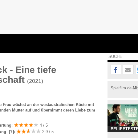
k - Eine tiefe
schaft
(2021)
Spielfilm.de-
Mi
e Frau wächst an der westaustralischen Küste mit
ehenden Mutter auf und übernimmt deren Liebe zum
ertung:
4 / 5
BELIEBTESTE
ung
[?]
:
2.9 / 5