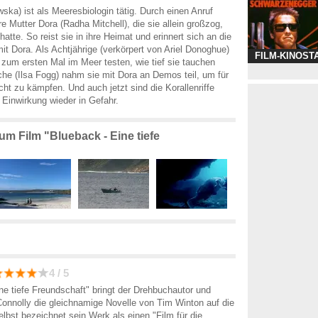
ka) ist als Meeresbiologin tätig. Durch einen Anruf
hre Mutter Dora (Radha Mitchell), die sie allein großzog,
hatte. So reist sie in ihre Heimat und erinnert sich an die
t Dora. Als Achtjährige (verkörpert von Ariel Donoghue)
FILM-KINOST
e zum ersten Mal im Meer testen, wie tief sie tauchen
che (Ilsa Fogg) nahm sie mit Dora an Demos teil, um für
cht zu kämpfen. Und auch jetzt sind die Korallenriffe
Einwirkung wieder in Gefahr.
zum Film "Blueback - Eine tiefe
4 / 5
ne tiefe Freundschaft" bringt der Drehbuchautor und
onnolly die gleichnamige Novelle von Tim Winton auf die
elbst bezeichnet sein Werk als einen "Film für die