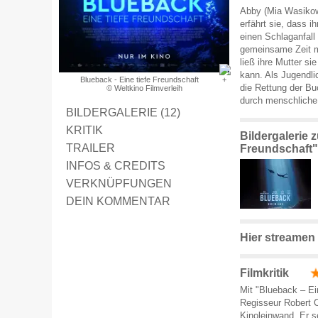
Abby (Mia Wasikows
erfährt sie, dass i
einen Schlaganfall 
gemeinsame Zeit mi
ließ ihre Mutter si
kann. Als Jugendli
Blueback - Eine tiefe Freundschaft
die Rettung der Bu
© Weltkino Filmverleih
durch menschliche 
BILDERGALERIE (12)
KRITIK
Bildergalerie 
TRAILER
Freundschaft"
INFOS & CREDITS
VERKNÜPFUNGEN
DEIN KOMMENTAR
Hier streamen
Filmkritik
Mit "Blueback – Ei
Regisseur Robert C
Kinoleinwand. Er s