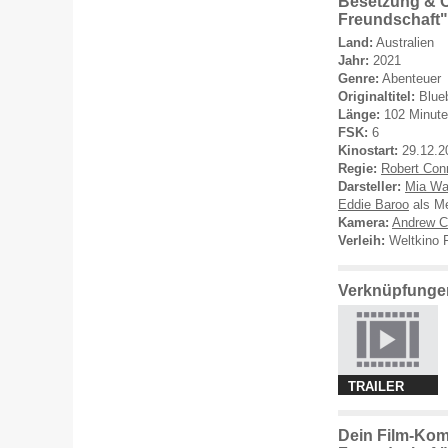
Besetzung & C
Freundschaft"
Land:
Australien
Jahr:
2021
Genre:
Abenteuer
Originaltitel:
Blue
Länge:
102 Minut
FSK:
6
Kinostart:
29.12.2
Regie:
Robert Con
Darsteller:
Mia Wa
Eddie Baroo
als M
Kamera:
Andrew 
Verleih:
Weltkino F
Verknüpfungen
TRAILER
Dein Film-Kom