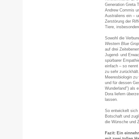
Generation Greta
Andrew Commis und 
Australiens ein – 
Zerstörung der Riff
Tiere, insbesonder
Sowohl die Verbun
Western Blue Grop
auf drei Zeitebene
Jugend- und Erwach
spürbarer Empathie
einfach – so nennt 
zu sehr zurückhält
Meeresbiologin zu
und für dessen Ge
Wunderland") als e
Dora liefern überz
lassen.
So entwickelt sich
Botschaft und zug
die Wünsche und Zi
Fazit: Ein einneh
mit zwei tollen H