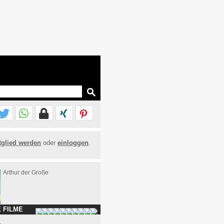
tglied werden
oder
einloggen
.
Arthur der Große
 FILME