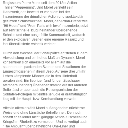
Regisseurs Pierre Morel seit dem 2018er Action-
Thriller "Peppermint". Und Morel versteht sein
Handwerk, das beweist er vor allem bei der
Inszenierung der dringlichen Action und spektakulär
gefilmten Schusswechsel. Morel, der Action-Bretter wie
"96 Hours" und "From Paris with love" inszenierte, setzt
auf sehr schnelle, klug ineinander übergehende
Schnitte und eine ausgefeilte Kameraarbeit, wodurch
er den explosiven Szenen eine enorme Rasanz und
fast überstilisierte Ästhetik verleiht.
Durch den Wechsel der Schauplätze entstehen zudem
Abwechslung und ein hohes Maß an Dynamik: Morel
konzentriert sich einerseits vor allem auf die
spannenden, packenden Szenen und Situationen der
Eingeschlossenen in ihrem Jeep. Auf jene drei um ihr
Leben kämpfende Männer, die in den Hinterhalt
geraten sind. Ein fiebriger (und für den Zuschauer
atemberaubender) Überlebenskampf. Auf der anderen
Seite lässt er aber auch die Rettungsmission der
Soldaten-Kollegen mit einfließen, die er dramaturgisch
klug mit der Haupt- bzw. Kernhandlung verwebt.
Alles in allem erzählt Morel auf angenehm nüchterne
Weise und ohne künstliche Betroffenheit. Dennoch
schafft er es leider nicht, gängige Action-Klischees und
Kriegsfilm-Rhetorik zu vermeiden. Und so verfügt auch
"The Ambush" über pathetische One-Liner und