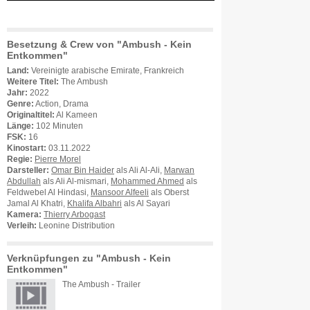
Besetzung & Crew von "Ambush - Kein
Entkommen"
Land:
Vereinigte arabische Emirate, Frankreich
Weitere Titel:
The Ambush
Jahr:
2022
Genre:
Action, Drama
Originaltitel:
Al Kameen
Länge:
102 Minuten
FSK:
16
Kinostart:
03.11.2022
Regie:
Pierre Morel
Darsteller:
Omar Bin Haider
als Ali Al-Ali,
Marwan
Abdullah
als Ali Al-mismari,
Mohammed Ahmed
als
Feldwebel Al Hindasi,
Mansoor Alfeeli
als Oberst
Jamal Al Khatri,
Khalifa Albahri
als Al Sayari
Kamera:
Thierry Arbogast
Verleih:
Leonine Distribution
Verknüpfungen zu "Ambush - Kein
Entkommen"
The Ambush - Trailer