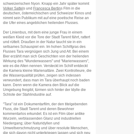
schweizerischen Nyon. Knapp ein Jahr später kommt
Volker Sattel
s und
Francesca Bertin
s Film in die
deutschen, österreichischen und Schweizer Kinos und
nimmt sein Publikum mit auf eine poetische Reise an
die Ufer eines angeblichen heilenden Flusses.
Der Linienbus, mit dem eine junge Frau in einem
weißen Kleid vor die Tore der Stadt Tarent fährt, rattert
und rüttelt. Draußen in der Natur taucht sie in ein
seltsames Schauspiel ein. Im hohen Schilfgras des
Flusses Tara vergnügen sich Jung und Alt. Bei einem
Bier erzählt man sich Geschichten von der heilenden
Wirkung des "Wunderwassers" und "Marienwassers",
wie es die Alten nennen. Versteckt im Schilf entdeckt
die Kamera kleine Marienaltäre. Zwei Kontrolleure, die
die Wasserqualität prüfen, zeigen sich indessen
verwundert, dass man im Tara überhaupt noch baden
kann. Denn wenn die Kamera den Blick auf die
Umgebung freigibt, türmen sich hinter der Idylle die
Schlote der Stahlindustrie auf.
"Tara" ist ein Dokumentarfilm, der den titelgebenden
Fluss, die Stadt Tarent und deren Bewohner
kommentarlos erkundet. Es ist ein Film über antike
Wurzeln, verblassenden Glanz und industriellen
Niedergang; über Naturidyllen und
Umweltverschmutzung und über resolute Menschen,
die sich davon nicht unterkriegen lassen und sich neu