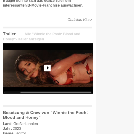
Budget könnte sich das Ganze zu einem
interessanten B-Movie-Franchise auswachsen.
Christian Klosz
Trailer
Alle "Winnie the Pooh: Blood and
Honey"-Trailer anzeigen
Besetzung & Crew von "Winnie the Pooh:
Blood and Honey"
Land:
Großbritannien
Jahr:
2023
Genre:
Horror