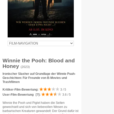
Winnie the Pooh: Blood and
Honey
(2023)
Ironischer Slasher auf Grundlage der Winnie Puuh-
Geschichten: Für Freunde von B-Movies und
Trashfilmen
Kritiker-Film-Bewertung:
3 / 5
User-Film-Bewertung
[?]
:
3.6 / 5
Winnie the Pooh und Piglet haben die Seiten
gewechselt und sich von liebevollen Wesen zu
barbarischen Kreaturen gewandelt: Der Grund dafür ist