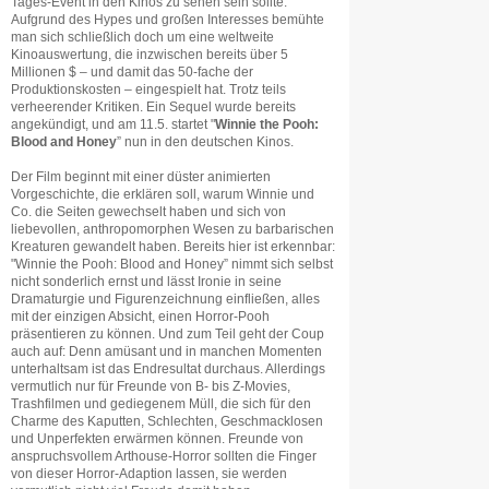
Tages-Event in den Kinos zu sehen sein sollte.
Aufgrund des Hypes und großen Interesses bemühte
man sich schließlich doch um eine weltweite
Kinoauswertung, die inzwischen bereits über 5
Millionen $ – und damit das 50-fache der
Produktionskosten – eingespielt hat. Trotz teils
verheerender Kritiken. Ein Sequel wurde bereits
angekündigt, und am 11.5. startet "
Winnie the Pooh:
Blood and Honey
” nun in den deutschen Kinos.
Der Film beginnt mit einer düster animierten
Vorgeschichte, die erklären soll, warum Winnie und
Co. die Seiten gewechselt haben und sich von
liebevollen, anthropomorphen Wesen zu barbarischen
Kreaturen gewandelt haben. Bereits hier ist erkennbar:
"Winnie the Pooh: Blood and Honey” nimmt sich selbst
nicht sonderlich ernst und lässt Ironie in seine
Dramaturgie und Figurenzeichnung einfließen, alles
mit der einzigen Absicht, einen Horror-Pooh
präsentieren zu können. Und zum Teil geht der Coup
auch auf: Denn amüsant und in manchen Momenten
unterhaltsam ist das Endresultat durchaus. Allerdings
vermutlich nur für Freunde von B- bis Z-Movies,
Trashfilmen und gediegenem Müll, die sich für den
Charme des Kaputten, Schlechten, Geschmacklosen
und Unperfekten erwärmen können. Freunde von
anspruchsvollem Arthouse-Horror sollten die Finger
von dieser Horror-Adaption lassen, sie werden