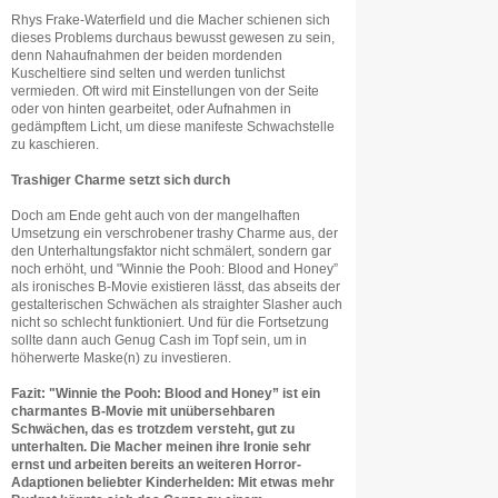
Rhys Frake-Waterfield und die Macher schienen sich
dieses Problems durchaus bewusst gewesen zu sein,
denn Nahaufnahmen der beiden mordenden
Kuscheltiere sind selten und werden tunlichst
vermieden. Oft wird mit Einstellungen von der Seite
oder von hinten gearbeitet, oder Aufnahmen in
gedämpftem Licht, um diese manifeste Schwachstelle
zu kaschieren.
Trashiger Charme setzt sich durch
Doch am Ende geht auch von der mangelhaften
Umsetzung ein verschrobener trashy Charme aus, der
den Unterhaltungsfaktor nicht schmälert, sondern gar
noch erhöht, und "Winnie the Pooh: Blood and Honey”
als ironisches B-Movie existieren lässt, das abseits der
gestalterischen Schwächen als straighter Slasher auch
nicht so schlecht funktioniert. Und für die Fortsetzung
sollte dann auch Genug Cash im Topf sein, um in
höherwerte Maske(n) zu investieren.
Fazit: "Winnie the Pooh: Blood and Honey” ist ein
charmantes B-Movie mit unübersehbaren
Schwächen, das es trotzdem versteht, gut zu
unterhalten. Die Macher meinen ihre Ironie sehr
ernst und arbeiten bereits an weiteren Horror-
Adaptionen beliebter Kinderhelden: Mit etwas mehr