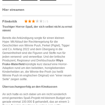
Hier streamen
Filmkritik
3 / 5
Trashiger Horror-Spaß, der sich selbst nicht zu ernst
nimmt
Bereits die Ankündigung sorgte für einen kleinen
Hype: Mit Ablauf der Rechteregelung für die
Geschichten von Winnie Puuh, Ferkel (Piglet), Tigger
und Co. Anfang 2022 und dem Übergang in die
Gemeinfreiheit sind die Figuren und Stoffe nun für
jeden verwend- und verwertbar. Und der britische
Produzent, Regisseur und Drehbuchautor
Rhys
Frake-Waterfield
kündigte kurz darauf eine Horror-
Adaption rund um den beliebten, honigliebenden
Kinderhelden an, die Winnie-the-Pooh (so heißt
Winnie Puuh im englischen Original) von "einer neuen
Seite” zeigen sollte.
Überraschungserfolg an den Kinokassen
An sich hatte es sich dabei um ein nicht sonderlich
ernst gemeintes Spaß-Projekt mit kleinem Budget von
gerade einmal 100.000 $ gehandelt, das an einem 1-