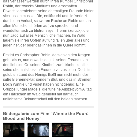
das Verlassenwerden durch ihren Kumpel Christopher
Robin, der zwecks Studiums und ernsthaften
Erwachsenenlebens seine ehemaligen Freunde hinter
sich lassen musste. Die, enttäuscht und tief verletzt
durch den Verlust, schworen Rache an Robin und an
allen Menschen, hörten auf, zu sprechen und
wandelten sich zu blutrünstigen Tieren (zurück), die
nun Jagd auf alles Menschliche machen. Im Wald
lauern sie ihren Opfern auf und fallen über alles und
jeden her, der oder das ihnen in die Quere kommt.
Erst ist es Christopher Robin, dem es an den Kragen
geht, als er, nun erwachsen, mit seiner Freundin an
den liebsten Ort seiner Kindheit zurückkehrt, um ihr
seine ehemals besten Freunde vorzustellen. Doch im
gelobten Land des Honigs fließt nun nicht mehr der
süße Bienennektar, sondern Blut, und das in Strömen.
Doch Winnie und Piglet haben nicht genug: Eine
Gruppe junger Mädels, die für eine Auszeit vom Alltag
ein Häuschen im Wald gemietet hat darf auch
unliebsame Bekanntschaft mit den beiden machen.
Bildergalerie zum Film "Winnie the Pooh:
Blood and Honey"