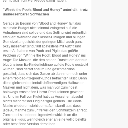
vermutlich nicht viel Freude damit haben.
"Winnie the Pooh: Blood and Honey" unterhält - trotz
unübersehbarer Schwächen
Gerade zu Beginn von "Blood and Honey” fällt das
minimale Budget nicht einmal zwingend auf, die
Aufnahmen sind solide und das Setting wird ordentlich
etabliert. Während die Slasher-Einlagen und blutigen
Gemetzel angesichts der geringen Mittel auch ganz
okay inszeniert sind, fällt spätestens mit Auftritt und
erster Aufnahme von Pooh und Piglet das größte
Problem von "Winnie the Pooh: Blood and Honey” ins
Auge: Die Masken, die den beiden Darstellern der nun
blutrünstigen Ex-Kinderlieblinge auf die Köpfe gesteckt
wurden, sind derart absurd und geschmacklos
gestaltet, dass sich das Ganze ab dann nur noch unter
einem "so-bad-it’s-good”-Ethos betrachten lässt. Denn
diese gleichen bestenfalls höherwertigen Halloween-
Masken und nicht dem, was man von zumindest
halbwegs ernsthaften Horror-Produktionen gewohnt
ist. Und im Fall von Piglet hat das Aussehen absolut
nichts mehr mit der Originalfigur gemein. Die Pooh-
Maske wiederum sieht dermaßen skurril aus, dass
jede Aufnahme zum unfreiwilligen Schmunzeln anregt.
Zumindest sie erinnert irgendwie wirklich an die
originale Figur, wenngleich eher an eine völlig bekiffte
oder besoffene Version derselben.