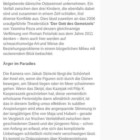
titelgebende dänische Ostseeinsel unternehmen. Ein
Vorfall zwischen den drei Kindern, die ebenfalls dabei
sind und zusammen in einem Zelt schlafen, löst
diverse Konflikte aus. Dies lässt zuweilen an das 2006
uraufgeführte Theaterstück "
Der Gott des Gemetzels
"
von Yasmina Reza und dessen gleichnamige
Verfilmung von Roman Polański aus dem Jahre 2011
denken – denn auch hier werden auf
schwarzhumorige Art und Weise die
Beziehungsprobleme in einem bürgerlichen Milieu mit
sezierendem Blick betrachtet.
Ärger im Paradies
Die Kamera von Jakub Stolecki fängt die Schönheit
der Insel ein, wenn die Figuren sich durch die Dünen
bewegen, am Strand liegen oder im Meer schwimmen
gehen. Wenn das Skript, das Kazejak mit Filip K.
Kasperaszek geschrieben hat, diese vermeintlich
erholsame Ferienidylle dann allmählich zerstört, ist
das in diesem Setting umso effektiver. In subtilen
Anspielungen wird etwa die angespannte Stimmung in
der langjährigen Ehe von Maja und Hubert – gerade
im Vergleich zur frischen Verliebtheit zwischen dem
geschiedenen Dawid und der jüngeren Nina – schon
von Anfang an erfasst, ehe sich das komplizierte
Unbehagen schließlich nicht mehr verschweigen lässt.
Es kommt zu Diskussionen über Kindererziehung,