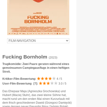
Fucking Bornholm
(2023)
Tragikomödie: Zwei Paare geraten während eines
gemeinsamen Campingausflugs in einen heftigen
Streit.
Kritiker-Film-Bewertung:
4 / 5
User-Film-Bewertung
[?]
:
3.0 / 5
Das Ehepaar Maja (Agnieszka Grochowska) und
Hubert (Maciej Stuhr), das zwei kleine Söhne hat,
macht rund um den ersten Mai einen Kurzurlaub mit
dem frisch geschiedenen Dawid (Grzegorz Damięcki)
sowie dessen neuer Freundin Nina (Jaśmin Polak)