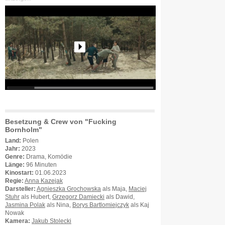
Besetzung & Crew von "Fucking
Bornholm"
Land:
Polen
Jahr:
2023
Genre:
Drama, Komödie
Länge:
96 Minuten
Kinostart:
01.06.2023
Regie:
Anna Kazejak
Darsteller:
Agnieszka Grochowska
als Maja,
Maciej
Stuhr
als Hubert,
Grzegorz Damiecki
als Dawid,
Jasmina Polak
als Nina,
Borys Bartlomiejczyk
als Kaj
Nowak
Kamera:
Jakub Stolecki