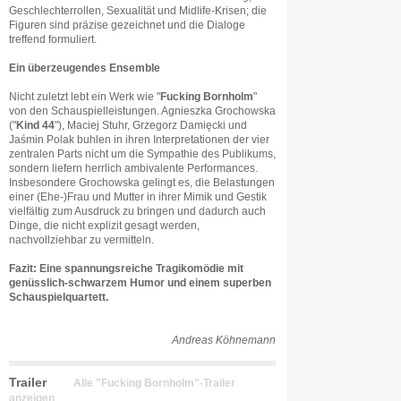
Geschlechterrollen, Sexualität und Midlife-Krisen; die
Figuren sind präzise gezeichnet und die Dialoge
treffend formuliert.
Ein überzeugendes Ensemble
Nicht zuletzt lebt ein Werk wie "
Fucking Bornholm
"
von den Schauspielleistungen. Agnieszka Grochowska
("
Kind 44
"), Maciej Stuhr, Grzegorz Damięcki und
Jaśmin Polak buhlen in ihren Interpretationen der vier
zentralen Parts nicht um die Sympathie des Publikums,
sondern liefern herrlich ambivalente Performances.
Insbesondere Grochowska gelingt es, die Belastungen
einer (Ehe-)Frau und Mutter in ihrer Mimik und Gestik
vielfältig zum Ausdruck zu bringen und dadurch auch
Dinge, die nicht explizit gesagt werden,
nachvollziehbar zu vermitteln.
Fazit: Eine spannungsreiche Tragikomödie mit
genüsslich-schwarzem Humor und einem superben
Schauspielquartett.
Andreas Köhnemann
Trailer
Alle "Fucking Bornholm"-Trailer
anzeigen