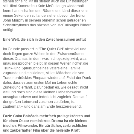
stehen scheint. Mit ihr stehen auch die Einstellungen
still, filmt Kamerafrau Kate McCullough wiederholt
leere Landschaften und Räume und lässt diese stets
einige Sekunden zu lange stehen, bevor der Editor
John Murphy in seinem ohnehin schon getragenen
Schnittrhythmus das nächste von McCulloughs Bildern
anfügt.
Eine Welt, die sich in den Zwischenräumen auftut
Im Grunde passiert in "
The Quiet Girl
" nicht viel und
doch liegen ganze Welten in den Zwischenräumen
dieses Dramas; in dem, was nicht gezeigt wird, was
unausgesprochen bleibt. In diesen Welten richtet die
Trunk- und Spielsucht eines Vaters eine Familie
zugrunde und ein kleines, stilles Mädchen ein von
Trauer erdrücktes Ehepaar wieder auf. Es ist der Dank
dafür, dass es zum ersten Mal im Leben echte
Zuneigung erfährt. Dafür bedarf es, wie gesagt, nicht
viel und doch sind diese kleinen Liebesbeweise
unsagbar schwer und federleicht zugleich. Dem auf
der großen Leinwand zusehen zu dürfen, ist
zauberhaft – und ganz am Ende herzzerreißend.
Fazit: Colm Bairéads mehrfach preisgekröntes und
für einen Oscar nominiertes Drama ist ein kleines
irisches Filmwunder. Ein zärtlicher, zerbrechlicher
und zauberhafter Film über die heilende Kraft