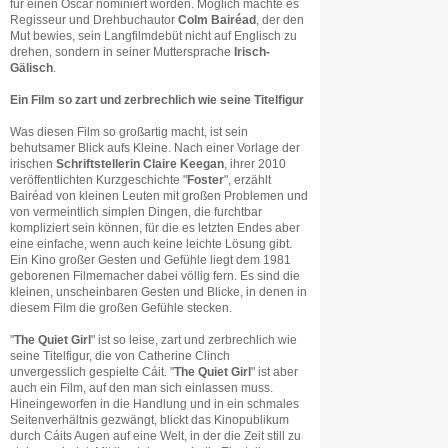
für einen Oscar nominiert worden. Möglich machte es
Regisseur und Drehbuchautor
Colm Bairéad
, der den
Mut bewies, sein Langfilmdebüt nicht auf Englisch zu
drehen, sondern in seiner Muttersprache
Irisch-
Gälisch
.
Ein Film so zart und zerbrechlich wie seine Titelfigur
Was diesen Film so großartig macht, ist sein
behutsamer Blick aufs Kleine. Nach einer Vorlage der
irischen
Schriftstellerin
Claire Keegan
, ihrer 2010
veröffentlichten Kurzgeschichte "
Foster
", erzählt
Bairéad von kleinen Leuten mit großen Problemen und
von vermeintlich simplen Dingen, die furchtbar
kompliziert sein können, für die es letzten Endes aber
eine einfache, wenn auch keine leichte Lösung gibt.
Ein Kino großer Gesten und Gefühle liegt dem 1981
geborenen Filmemacher dabei völlig fern. Es sind die
kleinen, unscheinbaren Gesten und Blicke, in denen in
diesem Film die großen Gefühle stecken.
"
The Quiet Girl
" ist so leise, zart und zerbrechlich wie
seine Titelfigur, die von Catherine Clinch
unvergesslich gespielte Cáit. "
The Quiet Girl
" ist aber
auch ein Film, auf den man sich einlassen muss.
Hineingeworfen in die Handlung und in ein schmales
Seitenverhältnis gezwängt, blickt das Kinopublikum
durch Cáits Augen auf eine Welt, in der die Zeit still zu