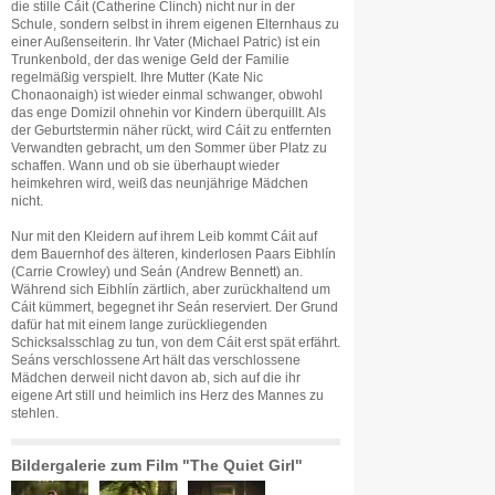
die stille Cáit (Catherine Clinch) nicht nur in der
Schule, sondern selbst in ihrem eigenen Elternhaus zu
einer Außenseiterin. Ihr Vater (Michael Patric) ist ein
Trunkenbold, der das wenige Geld der Familie
regelmäßig verspielt. Ihre Mutter (Kate Nic
Chonaonaigh) ist wieder einmal schwanger, obwohl
das enge Domizil ohnehin vor Kindern überquillt. Als
der Geburtstermin näher rückt, wird Cáit zu entfernten
Verwandten gebracht, um den Sommer über Platz zu
schaffen. Wann und ob sie überhaupt wieder
heimkehren wird, weiß das neunjährige Mädchen
nicht.
Nur mit den Kleidern auf ihrem Leib kommt Cáit auf
dem Bauernhof des älteren, kinderlosen Paars Eibhlín
(Carrie Crowley) und Seán (Andrew Bennett) an.
Während sich Eibhlín zärtlich, aber zurückhaltend um
Cáit kümmert, begegnet ihr Seán reserviert. Der Grund
dafür hat mit einem lange zurückliegenden
Schicksalsschlag zu tun, von dem Cáit erst spät erfährt.
Seáns verschlossene Art hält das verschlossene
Mädchen derweil nicht davon ab, sich auf die ihr
eigene Art still und heimlich ins Herz des Mannes zu
stehlen.
Bildergalerie zum Film "The Quiet Girl"