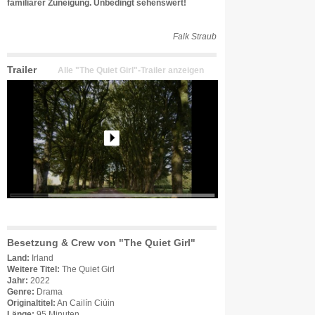
familiärer Zuneigung. Unbedingt sehenswert!
Falk Straub
Trailer
Alle "The Quiet Girl"-Trailer anzeigen
Besetzung & Crew von "The Quiet Girl"
Land:
Irland
Weitere Titel:
The Quiet Girl
Jahr:
2022
Genre:
Drama
Originaltitel:
An Cailín Ciúin
Länge:
95 Minuten