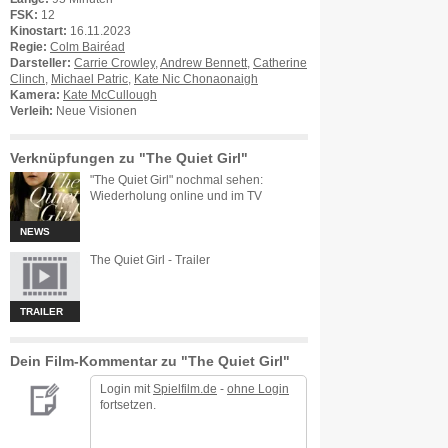
FSK:
12
Kinostart:
16.11.2023
Regie:
Colm Bairéad
Darsteller:
Carrie Crowley
,
Andrew Bennett
,
Catherine
Clinch
,
Michael Patric
,
Kate Nic Chonaonaigh
Kamera:
Kate McCullough
Verleih:
Neue Visionen
Verknüpfungen zu "The Quiet Girl"
"The Quiet Girl" nochmal sehen:
Wiederholung online und im TV
NEWS
The Quiet Girl - Trailer
TRAILER
Dein Film-Kommentar zu "The Quiet Girl"
Login mit
Spielfilm.de
-
ohne Login
fortsetzen.