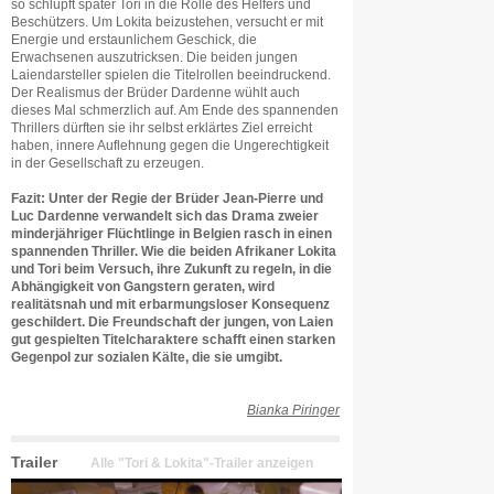
so schlüpft später Tori in die Rolle des Helfers und
Beschützers. Um Lokita beizustehen, versucht er mit
Energie und erstaunlichem Geschick, die
Erwachsenen auszutricksen. Die beiden jungen
Laiendarsteller spielen die Titelrollen beeindruckend.
Der Realismus der Brüder Dardenne wühlt auch
dieses Mal schmerzlich auf. Am Ende des spannenden
Thrillers dürften sie ihr selbst erklärtes Ziel erreicht
haben, innere Auflehnung gegen die Ungerechtigkeit
in der Gesellschaft zu erzeugen.
Fazit: Unter der Regie der Brüder Jean-Pierre und
Luc Dardenne verwandelt sich das Drama zweier
minderjähriger Flüchtlinge in Belgien rasch in einen
spannenden Thriller. Wie die beiden Afrikaner Lokita
und Tori beim Versuch, ihre Zukunft zu regeln, in die
Abhängigkeit von Gangstern geraten, wird
realitätsnah und mit erbarmungsloser Konsequenz
geschildert. Die Freundschaft der jungen, von Laien
gut gespielten Titelcharaktere schafft einen starken
Gegenpol zur sozialen Kälte, die sie umgibt.
Bianka Piringer
Trailer
Alle "Tori & Lokita"-Trailer anzeigen