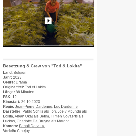
Besetzung & Crew von "Tori & Lokita"
Land:
Belgien
Jahr:
2023
Genre:
Drama
Originaltitel:
Tori et Lokita
Länge:
88 Minuten
FSK:
12
Kinostart:
26.10.2023
Regie:
Jean-Pierre Dardenne
,
Luc Dardenne
Darsteller:
Pablo Schils
als Tori,
Joely Mbundu
als
Lokita,
Alban Ukaj
als Betim,
Tijmen Govaerts
als
Luckas,
Charlotte De Bruyne
als Margot
Kamera:
Benoît Dervaux
Verleih:
Cinejoy