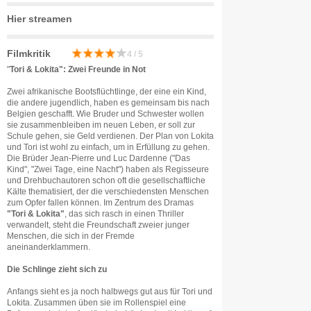
Hier streamen
Filmkritik
4 / 5
"
Tori & Lokita": Zwei Freunde in Not
Zwei afrikanische Bootsflüchtlinge, der eine ein Kind,
die andere jugendlich, haben es gemeinsam bis nach
Belgien geschafft. Wie Bruder und Schwester wollen
sie zusammenbleiben im neuen Leben, er soll zur
Schule gehen, sie Geld verdienen. Der Plan von Lokita
und Tori ist wohl zu einfach, um in Erfüllung zu gehen.
Die Brüder Jean-Pierre und Luc Dardenne ("Das
Kind", "Zwei Tage, eine Nacht") haben als Regisseure
und Drehbuchautoren schon oft die gesellschaftliche
Kälte thematisiert, der die verschiedensten Menschen
zum Opfer fallen können. Im Zentrum des Dramas
"Tori & Lokita"
, das sich rasch in einen Thriller
verwandelt, steht die Freundschaft zweier junger
Menschen, die sich in der Fremde
aneinanderklammern.
Die Schlinge zieht sich zu
Anfangs sieht es ja noch halbwegs gut aus für Tori und
Lokita. Zusammen üben sie im Rollenspiel eine