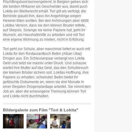
Flüchtlingsboot kennengelernt. In Belgien geben sich
die beiden Afrikaner als Geschwister aus, damit auch
Lokita ein Bleiberecht erhält. Tori gilt als verfolgt, die
Behörde glaubt ihm, dass ihn Angehörige wegen
Hexerei töten wollten. Bei den Anhörungen aber stößt
Lokitas Version, dass sie den kleinen Bruder rettete,
auf Skepsis. Solange sie keine Papiere hat, geht ihr
Wunsch, als Haushaltshilfe zu arbeiten und mit Tori
eine eigene Wohnung zu mieten, nicht in Erfüllung.
Tori geht zur Schule, aber manchmal liefert er auch mit
Lokita für den Restaurantkoch Betim (Alban Ukaj)
Drogen aus. Ein Schleuserpaar verlangt von Lokita
Geld und setzt sie massiv unter Druck. Und zuhause
wartet ihre Mutter auf das Geld, das den Schulbesuch
der kleinen Brüder sichern soll. Lokitas Hoffnung, ihre
Papiere zu erhalten, schwindet. Betim bietet ihr
gefälschte Dokumente an, wenn sie drei Monate in
einer illegalen Drogenplantage arbeitet. Sie nimmt den
Job an, aber die erzwungene Trennung können Tori
und Lokita nicht durchhalten.
Bildergalerie zum Film "Tori & Lokita"