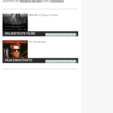
Spielfilm.de-
Mitglied werden
oder
einloggen
.
WHAM! 10 Days in China
BELIEBTESTE FILME
Der Terminator
FILM-KINOSTARTS