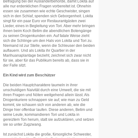
Befragung bei der Ausländerbehörde, damit Lokita auf
alle nur erdenklichen Fragen vorbereitet ist. Ohnehin
essen sie zusammen wie echte Geschwister, singen
sich in den Schlaf, spenden sich Geborgenheit. Lokita
singt für ein paar Euro vor Restaurantgästen zwei
Lieder, eines in Begleitung von Tori. Aber mehr bringen
ihnen beim Koch Betim die abendlichen Botengänge
zu seinen Drogenkunden ein. Auf fatale Weise zieht
sich die Schlinge um den Hals von Lokita und Tori zu.
Niemand ist zur Stelle, wenn die Schleuser den beiden
auflauern. Und als Lokita ihr Quartier in der
Marihuanaplantage bezieht, zeichnet sich zwar nicht
für sie, aber für das Publikum bereits ab, dass sie in
der Falle sitzt.
Ein Kind wird zum Beschützer
Die beiden Hauptcharaktere taumeln in ihrer
unschuldigen Naivität durch eine Umwelt, die sie mit
ihren Fragen und Nöten weitgehend allein lässt. Als
Drogenkuriere schnappen sie auf, wie man zu Geld
kommt, sie schauen sich von anderen ab, wie die
Dinge hier offenbar laufen. Diese anderen, Betim und
seine Leute, kommandieren Tori und Lokita in
gereiztem Ton herum, statt sie aufzuklären, und setzen
sie so unter Zugzwang.
Ist zunächst Lokita die große, fürsorgliche Schwester,