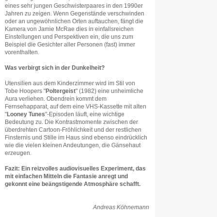
eines sehr jungen Geschwisterpaares in den 1990er
Jahren zu zeigen. Wenn Gegenstände verschwinden
oder an ungewöhnlichen Orten auftauchen, fängt die
Kamera von Jamie McRae dies in einfallsreichen
Einstellungen und Perspektiven ein, die uns zum
Beispiel die Gesichter aller Personen (fast) immer
vorenthalten.
Was verbirgt sich in der Dunkelheit?
Utensilien aus dem Kinderzimmer wird im Stil von
Tobe Hoopers "
Poltergeist
" (1982) eine unheimliche
Aura verliehen. Obendrein kommt dem
Fernsehapparat, auf dem eine VHS-Kassette mit alten
"
Looney Tunes
"-Episoden läuft, eine wichtige
Bedeutung zu. Die Kontrastmomente zwischen der
überdrehten Cartoon-Fröhlichkeit und der restlichen
Finsternis und Stille im Haus sind ebenso eindrücklich
wie die vielen kleinen Andeutungen, die Gänsehaut
erzeugen.
Fazit: Ein reizvolles audiovisuelles Experiment, das
mit einfachen Mitteln die Fantasie anregt und
gekonnt eine beängstigende Atmosphäre schafft.
Andreas Köhnemann