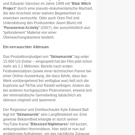
und Eduardo Sánchez im Jahre 1999 mit "
Blair Witch
Project
" durch eine pseudo-dokumentarische Machart,
die den Anschein einer wahren Begebenheit zu
erwecken vermochte. Oder auch Oren Peli (mit
Unterstützung des Produzenten Jason Blum) mit
"
Paranormal Activity
" (2007), der ausschließlich aus
"gefundenem" Material von einer
Überwachungskamera besteht.
Ein verrauschter Albtraum
Das Produktionsbudget von "
Skinamarink
" lag unter
15.000 US-Dollar – eingespielt hat der Film jetzt schon
mehr als 2,1 Millionen. Bereits nach ersten
Festivaleinsätzen (sowie einer technischen Panne bei
einer Online-Auswertung, die dazu führte, dass das
Werk vorübergehend frei verfügbar war) ließ sich die
Euphorie auf TikTok und Reddit verfolgen. Anders als
bei anderen hochgejazzten Phänomenen, erweist sich
der minimalistische Genrebeitrag tatsächlich als
überaus originell und spannend.
Der Regisseur und Drehbuchautor Kyle Edward Ball
legt mit "
Skinamarink
" sein Langfilmdebüt vor. Eine
gewisse Bekanntheit erlangte er durch seinen
YouTube-Kanal "
Bitesized Nightmares
" mit kurzen,
wirkungsvollen Horrorvideos. Hier setzt er nun auf
grobkörnige Aufnahmen, um das nächtliche Zuhause