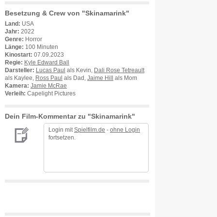
Besetzung & Crew von "Skinamarink"
Land:
USA
Jahr:
2022
Genre:
Horror
Länge:
100 Minuten
Kinostart:
07.09.2023
Regie:
Kyle Edward Ball
Darsteller:
Lucas Paul
als Kevin,
Dali Rose Tetreault
als Kaylee,
Ross Paul
als Dad,
Jaime Hill
als Mom
Kamera:
Jamie McRae
Verleih:
Capelight Pictures
Dein Film-Kommentar zu "Skinamarink"
Login mit
Spielfilm.de
-
ohne Login
fortsetzen.