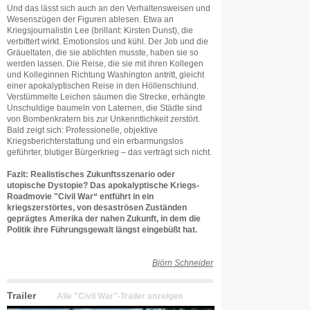
Und das lässt sich auch an den Verhaltensweisen und
Wesenszügen der Figuren ablesen. Etwa an
Kriegsjournalistin Lee (brillant: Kirsten Dunst), die
verbittert wirkt. Emotionslos und kühl. Der Job und die
Gräueltaten, die sie ablichten musste, haben sie so
werden lassen. Die Reise, die sie mit ihren Kollegen
und Kolleginnen Richtung Washington antritt, gleicht
einer apokalyptischen Reise in den Höllenschlund.
Verstümmelte Leichen säumen die Strecke, erhängte
Unschuldige baumeln von Laternen, die Städte sind
von Bombenkratern bis zur Unkenntlichkeit zerstört.
Bald zeigt sich: Professionelle, objektive
Kriegsberichterstattung und ein erbarmungslos
geführter, blutiger Bürgerkrieg – das verträgt sich nicht.
Fazit: Realistisches Zukunftsszenario oder
utopische Dystopie? Das apokalyptische Kriegs-
Roadmovie "Civil War“ entführt in ein
kriegszerstörtes, von desaströsen Zuständen
geprägtes Amerika der nahen Zukunft, in dem die
Politik ihre Führungsgewalt längst eingebüßt hat.
Björn Schneider
Trailer
Alle "Civil War"-Trailer anzeigen