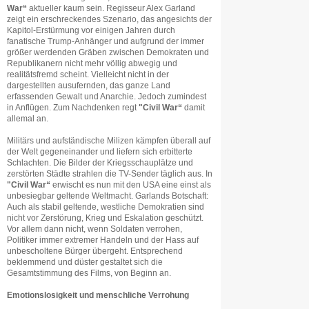
War“
aktueller kaum sein. Regisseur Alex Garland
zeigt ein erschreckendes Szenario, das angesichts der
Kapitol-Erstürmung vor einigen Jahren durch
fanatische Trump-Anhänger und aufgrund der immer
größer werdenden Gräben zwischen Demokraten und
Republikanern nicht mehr völlig abwegig und
realitätsfremd scheint. Vielleicht nicht in der
dargestellten ausufernden, das ganze Land
erfassenden Gewalt und Anarchie. Jedoch zumindest
in Anflügen. Zum Nachdenken regt
"Civil War“
damit
allemal an.
Militärs und aufständische Milizen kämpfen überall auf
der Welt gegeneinander und liefern sich erbitterte
Schlachten. Die Bilder der Kriegsschauplätze und
zerstörten Städte strahlen die TV-Sender täglich aus. In
"Civil War“
erwischt es nun mit den USA eine einst als
unbesiegbar geltende Weltmacht. Garlands Botschaft:
Auch als stabil geltende, westliche Demokratien sind
nicht vor Zerstörung, Krieg und Eskalation geschützt.
Vor allem dann nicht, wenn Soldaten verrohen,
Politiker immer extremer Handeln und der Hass auf
unbescholtene Bürger übergeht. Entsprechend
beklemmend und düster gestaltet sich die
Gesamtstimmung des Films, von Beginn an.
Emotionslosigkeit und menschliche Verrohung