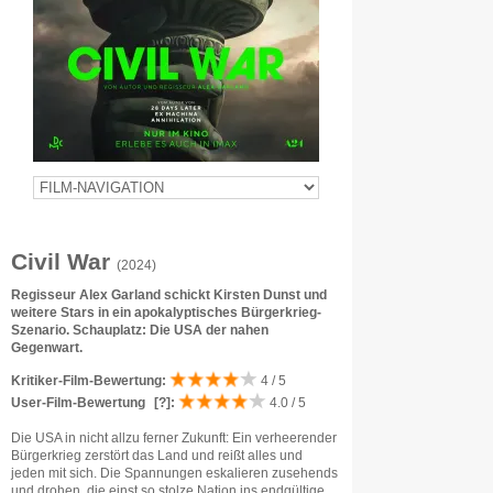
Civil War
(2024)
Regisseur Alex Garland schickt Kirsten Dunst und
weitere Stars in ein apokalyptisches Bürgerkrieg-
Szenario. Schauplatz: Die USA der nahen
Gegenwart.
Kritiker-Film-Bewertung:
4 / 5
User-Film-Bewertung
[?]
:
4.0 / 5
Die USA in nicht allzu ferner Zukunft: Ein verheerender
Bürgerkrieg zerstört das Land und reißt alles und
jeden mit sich. Die Spannungen eskalieren zusehends
und drohen, die einst so stolze Nation ins endgültige