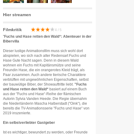
Hier streamen
Filmkritik
4 / 5
"
Fuchs und Hase retten den Wald“: Abenteuer in der
Bibervilla
Dieser lustige Animationsfilm muss sich wohl dort
abspielen, wo sich nach alter Redensart Fuchs und
Hase Gute Nacht sagen. Denn in diesem Wald
wohnen ein Fuchs mit Kapitänsmütze und seine
Freundin Hase, die ein orangerotes Kleid trägt, als
Paar zusammen. Auch andere tierische Charaktere
verblüffen mit ungewöhnlichen Eigenschaften, selbst
der bauwütige Biber, der Showauftritte liebt.
"Fuchs
und Hase retten den Wald“
basiert auf einem Buch
aus der "Fuchs und Hase“-Reihe der flämischen
Autorin Sylvia Vanden Heede. Die Regie übernahm
die Niederländerin Mascha Halberstadt ("Oink“), die
bereits die TV-Animationsserie "Fuchs und Hase“ von
2019 inszenierte.
Ein selbstverliebter Gastgeber
Ist es wichtiger, bewundert zu werden, oder Freunde