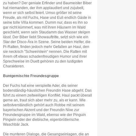
zu haben? Der geniale Erfinder und Baumeister Biber
hat niemanden, der ihm applaudiert und zujubelt,
wenn er sich selbst feiert. Umso größer ist seine
Freude, als mit Fuchs, Hase und Euli endlich Gäste in
seine tolle Villa kommen. Dumm nur, dass es ihn so
gar nicht kümmert, was mit ihren Häusern im Wald
geschieht, wenn sein Staudamm das Wasser steigen
lässt. Der Biber liebt Showauftritte, setzt sich wie ein
Star der Disco-Ära in Szene. Seine beiden Helfer, die
Pi-Ratten, finden jedoch mehr Gefallen an Haui, den
sie neckisch "Schweinilein“ nennen. Die Ratten mit
ihrem oft etwas schadenfreudigen Humor und ihrer
Sprechweise im Duett gehören zu den lustigsten
Charakteren.
Buntgemischte Freundesgruppe
Der Fuchs hat eine verspielte Ader, die seiner
bodenständig-häuslichen Freundin Hase abgeht. Das
führt zu einem zeitweiligen Konflikt. Haui packt überall
gerne an, traut sich aber mehr zu, als er kann. Wie
selbstverständlich gehört auch Robbe mit seinem
bayerischen Akzent und der Freundin Nixe zur
Freundesgruppe im Wald, ebenso wie der Pinguin
Pingwin oder der diebische, eigenbrötlerische
Waschbär Jack.
Die munteren Dialoge, die Gesangseinlagen, die an