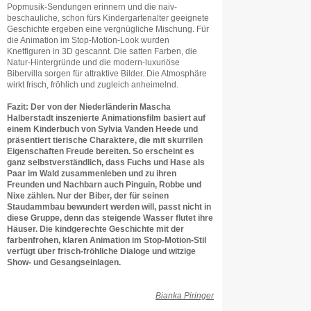
Popmusik-Sendungen erinnern und die naiv-
beschauliche, schon fürs Kindergartenalter geeignete
Geschichte ergeben eine vergnügliche Mischung. Für
die Animation im Stop-Motion-Look wurden
Knetfiguren in 3D gescannt. Die satten Farben, die
Natur-Hintergründe und die modern-luxuriöse
Bibervilla sorgen für attraktive Bilder. Die Atmosphäre
wirkt frisch, fröhlich und zugleich anheimelnd.
Fazit: Der von der Niederländerin Mascha
Halberstadt inszenierte Animationsfilm basiert auf
einem Kinderbuch von Sylvia Vanden Heede und
präsentiert tierische Charaktere, die mit skurrilen
Eigenschaften Freude bereiten. So erscheint es
ganz selbstverständlich, dass Fuchs und Hase als
Paar im Wald zusammenleben und zu ihren
Freunden und Nachbarn auch Pinguin, Robbe und
Nixe zählen. Nur der Biber, der für seinen
Staudammbau bewundert werden will, passt nicht in
diese Gruppe, denn das steigende Wasser flutet ihre
Häuser. Die kindgerechte Geschichte mit der
farbenfrohen, klaren Animation im Stop-Motion-Stil
verfügt über frisch-fröhliche Dialoge und witzige
Show- und Gesangseinlagen.
Bianka Piringer