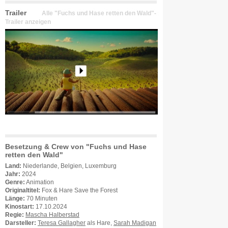
Trailer
Alle "Fuchs und Hase retten den Wald"-
Trailer anzeigen
Besetzung & Crew von "Fuchs und Hase
retten den Wald"
Land:
Niederlande, Belgien, Luxemburg
Jahr:
2024
Genre:
Animation
Originaltitel:
Fox & Hare Save the Forest
Länge:
70 Minuten
Kinostart:
17.10.2024
Regie:
Mascha Halberstad
Darsteller:
Teresa Gallagher
als Hare,
Sarah Madigan