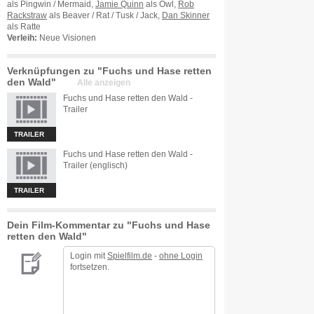
als Pingwin / Mermaid,
Jamie Quinn
als Owl,
Rob
Rackstraw
als Beaver / Rat / Tusk / Jack,
Dan Skinner
als Ratte
Verleih:
Neue Visionen
Verknüpfungen zu "Fuchs und Hase retten
den Wald"
Alle anzeigen
Fuchs und Hase retten den Wald -
Trailer
TRAILER
Fuchs und Hase retten den Wald -
Trailer (englisch)
TRAILER
Dein Film-Kommentar zu "Fuchs und Hase
retten den Wald"
Login mit
Spielfilm.de
-
ohne Login
fortsetzen.