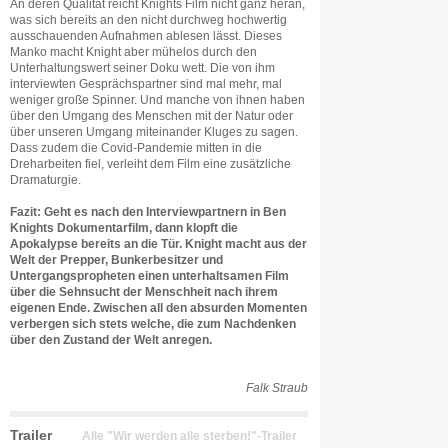
An deren Qualität reicht Knights Film nicht ganz heran,
was sich bereits an den nicht durchweg hochwertig
ausschauenden Aufnahmen ablesen lässt. Dieses
Manko macht Knight aber mühelos durch den
Unterhaltungswert seiner Doku wett. Die von ihm
interviewten Gesprächspartner sind mal mehr, mal
weniger große Spinner. Und manche von ihnen haben
über den Umgang des Menschen mit der Natur oder
über unseren Umgang miteinander Kluges zu sagen.
Dass zudem die Covid-Pandemie mitten in die
Dreharbeiten fiel, verleiht dem Film eine zusätzliche
Dramaturgie.
Fazit: Geht es nach den Interviewpartnern in Ben
Knights Dokumentarfilm, dann klopft die
Apokalypse bereits an die Tür. Knight macht aus der
Welt der Prepper, Bunkerbesitzer und
Untergangspropheten einen unterhaltsamen Film
über die Sehnsucht der Menschheit nach ihrem
eigenen Ende. Zwischen all den absurden Momenten
verbergen sich stets welche, die zum Nachdenken
über den Zustand der Welt anregen.
Falk Straub
Trailer
Alle "Wir werden alle sterben!"-Trailer