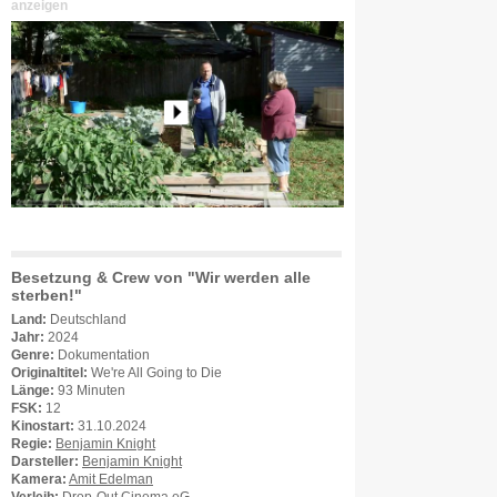
anzeigen
Besetzung & Crew von "Wir werden alle
sterben!"
Land:
Deutschland
Jahr:
2024
Genre:
Dokumentation
Originaltitel:
We're All Going to Die
Länge:
93 Minuten
FSK:
12
Kinostart:
31.10.2024
Regie:
Benjamin Knight
Darsteller:
Benjamin Knight
Kamera:
Amit Edelman