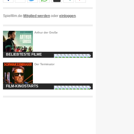
Spielfilm.de-
Mitglied werden
oder
einloggen
.
Arthur der Große
BELIEBTESTE FILME
Der Terminator
FILM-KINOSTARTS