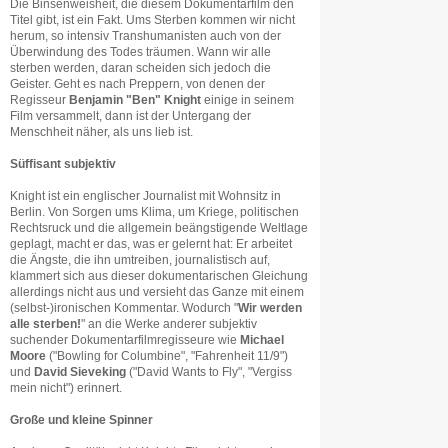
Die Binsenweisheit, die diesem Dokumentarfilm den
Titel gibt, ist ein Fakt. Ums Sterben kommen wir nicht
herum, so intensiv Transhumanisten auch von der
Überwindung des Todes träumen. Wann wir alle
sterben werden, daran scheiden sich jedoch die
Geister. Geht es nach Preppern, von denen der
Regisseur
Benjamin "Ben" Knight
einige in seinem
Film versammelt, dann ist der Untergang der
Menschheit näher, als uns lieb ist.
Süffisant subjektiv
Knight ist ein englischer Journalist mit Wohnsitz in
Berlin. Von Sorgen ums Klima, um Kriege, politischen
Rechtsruck und die allgemein beängstigende Weltlage
geplagt, macht er das, was er gelernt hat: Er arbeitet
die Ängste, die ihn umtreiben, journalistisch auf,
klammert sich aus dieser dokumentarischen Gleichung
allerdings nicht aus und versieht das Ganze mit einem
(selbst-)ironischen Kommentar. Wodurch "
Wir werden
alle sterben!
" an die Werke anderer subjektiv
suchender Dokumentarfilmregisseure wie
Michael
Moore
("Bowling for Columbine", "Fahrenheit 11/9")
und
David Sieveking
("David Wants to Fly", "Vergiss
mein nicht") erinnert.
Große und kleine Spinner