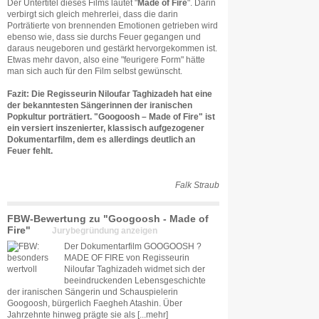
Der Untertitel dieses Films lautet "
Made of Fire
". Darin
verbirgt sich gleich mehrerlei, dass die darin
Porträtierte von brennenden Emotionen getrieben wird
ebenso wie, dass sie durchs Feuer gegangen und
daraus neugeboren und gestärkt hervorgekommen ist.
Etwas mehr davon, also eine "feurigere Form" hätte
man sich auch für den Film selbst gewünscht.
Fazit: Die Regisseurin Niloufar Taghizadeh hat eine
der bekanntesten Sängerinnen der iranischen
Popkultur porträtiert. "Googoosh – Made of Fire
"
ist
ein versiert inszenierter, klassisch aufgezogener
Dokumentarfilm, dem es allerdings deutlich an
Feuer fehlt.
Falk Straub
FBW-Bewertung zu "Googoosh - Made of
Fire"
Jurybegründung anzeigen
Der Dokumentarfilm GOOGOOSH ?
MADE OF FIRE von Regisseurin
Niloufar Taghizadeh widmet sich der
beeindruckenden Lebensgeschichte
der iranischen Sängerin und Schauspielerin
Googoosh, bürgerlich Faegheh Atashin. Über
Jahrzehnte hinweg prägte sie als
[...mehr]