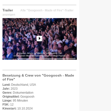
Trailer
Alle "Googoosh - Made of Fire"-Trailer
anzeigen
Besetzung & Crew von "Googoosh - Made
of Fire"
Land:
Deutschland, USA
Jahr:
2023
Genre:
Dokumentation
Originaltitel:
Googoosh
Länge:
95 Minuten
FSK:
12
Kinostart:
10.10.2024