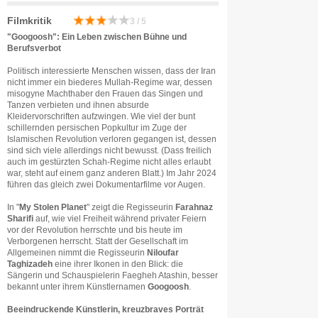
Filmkritik
3 / 5
"Googoosh": Ein Leben zwischen Bühne und
Berufsverbot
Politisch interessierte Menschen wissen, dass der Iran
nicht immer ein biederes Mullah-Regime war, dessen
misogyne Machthaber den Frauen das Singen und
Tanzen verbieten und ihnen absurde
Kleidervorschriften aufzwingen. Wie viel der bunt
schillernden persischen Popkultur im Zuge der
Islamischen Revolution verloren gegangen ist, dessen
sind sich viele allerdings nicht bewusst. (Dass freilich
auch im gestürzten Schah-Regime nicht alles erlaubt
war, steht auf einem ganz anderen Blatt.) Im Jahr 2024
führen das gleich zwei Dokumentarfilme vor Augen.
In "
My Stolen Planet
" zeigt die Regisseurin
Farahnaz
Sharifi
auf, wie viel Freiheit während privater Feiern
vor der Revolution herrschte und bis heute im
Verborgenen herrscht. Statt der Gesellschaft im
Allgemeinen nimmt die Regisseurin
Niloufar
Taghizadeh
eine ihrer Ikonen in den Blick: die
Sängerin und Schauspielerin Faegheh Atashin, besser
bekannt unter ihrem Künstlernamen
Googoosh
.
Beeindruckende Künstlerin, kreuzbraves Porträt