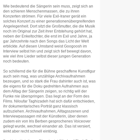
Wie bedeutend die Sängerin sein muss, zeigt sich an
den schieren Menschenmassen, die zu ihren
Konzerten strömen. Für viele Exil-Iraner gerät ein
solches Konzert zu einer generationenübergreifenden
Angelegenheit. Dort sitzt die Großmutter, die die Musik
noch im Original zur Zeit ihrer Entstehung gehört hat,
neben der Enkeltochter, die erst im Exil und Jahre, ja
gar Jahrzehnte nach den Songs das Licht der Welt
erblickte. Auf diesen Umstand weist Googoosh im
Interview selbst hin und zeigt sich tief bewegt davon,
wie viel ihre Lieder selbst dieser jungen Generation
noch bedeuten.
So schillernd die für die Bühne geschaffene Kunstfigur
auch sein mag, was unzählige Archivaufnahmen
bezeugen, und so stark die Frau dahinter auch ist, was
die eigens für die Doku gedrehten Aufnahmen aus
dem Alltag der Sängerin zeigen, so richtig will der
Funke nie überspringen. Das liegt an der Form des
Films. Niloufar Taghizadeh hat sich dafür entschieden,
ihr dokumentarisches Porträt ganz klassisch
aufzuziehen. Archivaufnahmen, Alltagsszenen und
Interviewpassagen mit der Künstlerin, über denen
zudem ein von Iris Berben gesprochenes Voiceover
gelegt wurde, wechsel einander ab. Das ist versiert,
wirkt aber recht schnell eintönig.