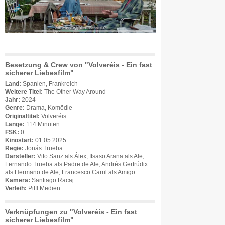
Besetzung & Crew von "Volveréis - Ein fast
sicherer Liebesfilm"
Land:
Spanien, Frankreich
Weitere Titel:
The Other Way Around
Jahr:
2024
Genre:
Drama, Komödie
Originaltitel:
Volveréis
Länge:
114 Minuten
FSK:
0
Kinostart:
01.05.2025
Regie:
Jonás Trueba
Darsteller:
Vito Sanz
als Álex,
Itsaso Arana
als Ale,
Fernando Trueba
als Padre de Ale,
Andrés Gertrúdix
als Hermano de Ale,
Francesco Carril
als Amigo
Kamera:
Santiago Racaj
Verleih:
Piffl Medien
Verknüpfungen zu "Volveréis - Ein fast
sicherer Liebesfilm"