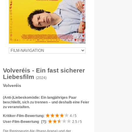
Volveréis - Ein fast sicherer
Liebesfilm
(2024)
Volveréis
(Anti-)Liebeskomödie: Ein langjähriges Paar
beschließt, sich zu trennen – und deshalb eine Feier
zu veranstalten.
Kritiker-Film-Bewertung:
4 / 5
User-Film-Bewertung
[?]
:
2.5 / 5
Die Regisseurin Ale (Itsaso Arana) und der