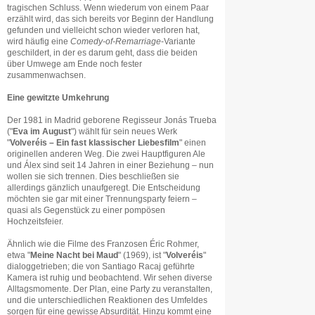
tragischen Schluss. Wenn wiederum von einem Paar
erzählt wird, das sich bereits vor Beginn der Handlung
gefunden und vielleicht schon wieder verloren hat,
wird häufig eine
Comedy-of-Remarriage
-Variante
geschildert, in der es darum geht, dass die beiden
über Umwege am Ende noch fester
zusammenwachsen.
Eine gewitzte Umkehrung
Der 1981 in Madrid geborene Regisseur Jonás Trueba
("
Eva im August
") wählt für sein neues Werk
"
Volveréis – Ein fast klassischer Liebesfilm
" einen
originellen anderen Weg. Die zwei Hauptfiguren Ale
und Álex sind seit 14 Jahren in einer Beziehung – nun
wollen sie sich trennen. Dies beschließen sie
allerdings gänzlich unaufgeregt. Die Entscheidung
möchten sie gar mit einer Trennungsparty feiern –
quasi als Gegenstück zu einer pompösen
Hochzeitsfeier.
Ähnlich wie die Filme des Franzosen Éric Rohmer,
etwa "
Meine Nacht bei Maud
" (1969), ist "
Volveréis
"
dialoggetrieben; die von Santiago Racaj geführte
Kamera ist ruhig und beobachtend. Wir sehen diverse
Alltagsmomente. Der Plan, eine Party zu veranstalten,
und die unterschiedlichen Reaktionen des Umfeldes
sorgen für eine gewisse Absurdität. Hinzu kommt eine