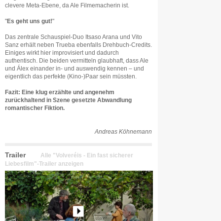
clevere Meta-Ebene, da Ale Filmemacherin ist.
"
Es geht uns gut!
"
Das zentrale Schauspiel-Duo Itsaso Arana und Vito
Sanz erhält neben Trueba ebenfalls Drehbuch-Credits.
Einiges wirkt hier improvisiert und dadurch
authentisch. Die beiden vermitteln glaubhaft, dass Ale
und Álex einander in- und auswendig kennen – und
eigentlich das perfekte (Kino-)Paar sein müssten.
Fazit: Eine klug erzählte und angenehm
zurückhaltend in Szene gesetzte Abwandlung
romantischer Fiktion.
Andreas Köhnemann
Trailer
Alle "Volveréis - Ein fast sicherer
Liebesfilm"-Trailer anzeigen