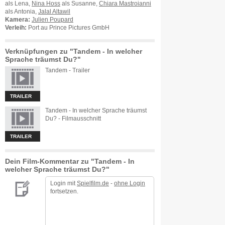
als Lena,
Nina Hoss
als Susanne,
Chiara Mastroianni
als Antonia,
Jalal Altawil
Kamera:
Julien Poupard
Verleih:
Port au Prince Pictures GmbH
Verknüpfungen zu "Tandem - In welcher
Sprache träumst Du?"
Tandem - Trailer
TRAILER
Tandem - In welcher Sprache träumst
Du? - Filmausschnitt
TRAILER
Dein Film-Kommentar zu "Tandem - In
welcher Sprache träumst Du?"
Login mit
Spielfilm.de
-
ohne Login
fortsetzen.