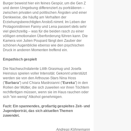
Burger beweist hier ein feines Gespür, um die Gen Z
und deren Umgebung differenziert zu porträtieren –
zwischen privaten und politischen Ängsten und einer
Denkweise, die häufig am Verhalten der
Erziehungsberechtigten Anstoß nimmt. Im Leben der
Protagonistinnen Fanny und Lena passiert stets sehr
viel gleichzeitig – was für die beiden rasch zu einer
völligen emotionalen Überforderung führen kann. Die
Kamera von Julien Poupard fängt den Zauber der
schönen Augenblicke ebenso wie den psychischen
Druck in anderen Momenten treffend ein.
Empathisch gespielt
Die Nachwuchstalente Lilith Grasmug und Josefa
Heinsius spielen voller Intensität. Gekonnt unterstützt
werden sie von den Arthouse-Stars Nina Hoss
("
Barbara
") und Chiara Mastroianni ("
Eureka
") in den
Rollen der Mütter, die sich zuweilen vor ihren Töchtern
rechtfertigen müssen, wenn sie im Haus rauchen oder
sich "ein wenig" Alkohol genehmigen.
Fazit: Ein spannendes, großartig gespieltes Zeit- und
Jugendporträt, das sich aktuellen Themen
zuwendet.
Andreas Köhnemann