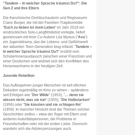
"Tandem – In welcher Sprache träumst Du?": Die
Gen Z und ihre Eltern
Die französische Drehbuchautorin und Regisseurin
Claire Burger, die mit der Familien-Tragikomödie
"
Euch zu lieben ist mein Leben
" im Jahr 2018 ein
eindrückliches Solo-Langfilmdebüt vorlegte, liefert
gemeinsam mit ihrer Co-Autorin Léa Mysius ("
Ava
")
ein Jugenddrama, das die Lebens- und Gefühlswelt
der aktuellen Teen-Generation klug erfasst: "
Tandem –
In welcher Sprache träumst Du?
" erzählt vom
Schülerinnenaustausch zwischen einer Französin und
einer Deutschen und widmet sich den Konflikten des
Heranwachsens in der heutigen Zeit.
Juvenile Rebellion
Das Aufbegehren junger Menschen ist seit etlichen
Dekaden regelmäßig im Kino zu sehen – spätestens
seit Erfolgen wie "
Der Wilde
" (1953), "
… denn sie
wissen nicht, was sie tun
" (1955), "
Die Halbstarken
"
(1956) oder "
Sie küssten und sie schlugen ihn
"
(1959). In mancher Hinsicht sind die Themen solcher
Geschichten zeitlos – etwa der Ärger mit Eltern und
anderen Autoritätspersonen, die Probleme in
Freundschaften oder mit der ersten Liebe. Dennoch
wandeln sich die Adoleszenzsorgen auch.