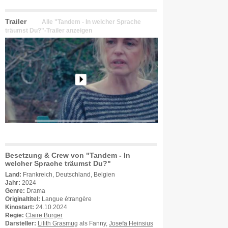
Trailer
Alle "Tandem - In welcher Sprache
träumst Du?"-Trailer anzeigen
Besetzung & Crew von "Tandem - In
welcher Sprache träumst Du?"
Land:
Frankreich, Deutschland, Belgien
Jahr:
2024
Genre:
Drama
Originaltitel:
Langue étrangère
Kinostart:
24.10.2024
Regie:
Claire Burger
Darsteller:
Lilith Grasmug
als Fanny,
Josefa Heinsius