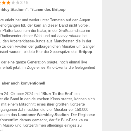
3 / 5
mbley Stadium": Titanen des Britpop
re erlebt hat und weder unter Tomaten auf den Augen
ehörgängen litt, der kam an dieser Band nicht vorbei.
im Plattenladen um die Ecke, in der Großraumdisco im
m Radiosender deiner Wahl und auf
heavy rotation
bei
s
, den Arbeiterklasse-Jungs aus Manchester, die in der
e zu den Rivalen der gutbürgerlichen Musiker um Sänger
lisiert wurden, bildete Blur die Speerspitze des
Britpop
.
der eine ganze Generation prägte, noch einmal live
r erhält jetzt im Zuge eines Kino-Events die Gelegenheit
, aber auch konventionell
m 24. Oktober 2024 mit "
Blur: To the End
" ein
r die Band in den deutschen Kinos startet, können sich
mit einem Mitschnitt eines ihrer größten Konzerte
gangenen Jahr rockten die vier Musiker vor 150.000
hauern das
Londoner Wembley-Stadion
. Der Regisseur
Konzertfilm daraus gemacht, der für Blur-Fans kaum
n Musik- und Konzertfilmen allerdings einiges zu
st.