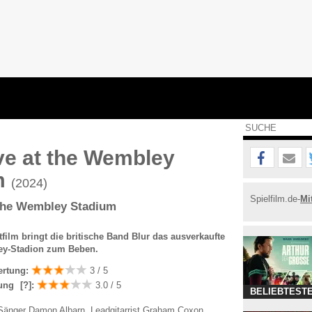
ive at the Wembley
m
(2024)
Spielfilm.de-
Mi
 the Wembley Stadium
film bringt die britische Band Blur das ausverkaufte
y-Stadion zum Beben.
ertung:
3 / 5
ung
[?]
:
3.0 / 5
BELIEBTESTE
Sänger Damon Albarn, Leadgitarrist Graham Coxon,