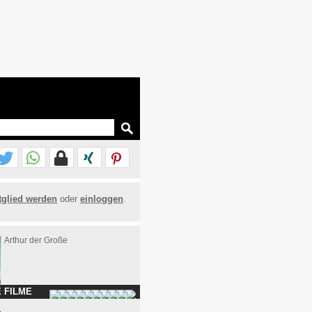
tglied werden
oder
einloggen
.
Arthur der Große
 FILME