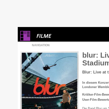
NAVIGATION
blur: L
Stadiu
Blur: Live at
In diesem Konzert
Londoner Wemble
Kritiker-Film-Bew
User-Film-Bewert
Die Band Blur um 