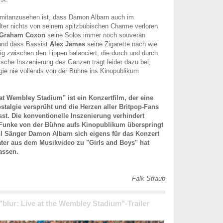
mitanzusehen ist, dass Damon Albarn auch im
Alter nichts von seinem spitzbübischen Charme verloren
Graham Coxon
seine Solos immer noch souverän
und dass Bassist
Alex James
seine Zigarette nach wie
sig zwischen den Lippen balanciert, die durch und durch
mische Inszenierung des Ganzen trägt leider dazu bei,
gie nie vollends von der Bühne ins Kinopublikum
e at Wembley Stadium" ist ein Konzertfilm, der eine
stalgie versprüht und die Herzen aller Britpop-Fans
st. Die konventionelle Inszenierung verhindert
 Funke von der Bühne aufs Kinopublikum überspringt
l Sänger Damon Albarn sich eigens für das Konzert
ater aus dem Musikvideo zu "Girls and Boys" hat
assen.
Falk Straub
 "blur: Live at the Wembley Stadium"-Trailer