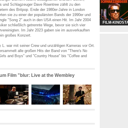
s und Schlagzeuger Dave Rowntree zählt zu den
etern des Britpop. Ende der 1980er-Jahre in London
rten sie zu einer der populärsten Bands der 1990er und
ingle "Song 2" auch in den USA einen Hit. Im Jahr 2004
FILM-KINOST
iker schließlich getrennte Wege, bevor sie sich vier
rvereinigten. Im Jahr 2023 gaben sie im ausverkauften
in großes Konzert.
 L. war mit seiner Crew und unzähligen Kameras vor Ort.
ersammelt alle großen Hits der Band von "There's No
irls and Boys" und "Country House" bis "Coffee and
zum Film "blur: Live at the Wembley