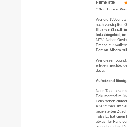
Filmkritik
"Blur: Live at We
Wer die 1990er-Jah
noch verstopften G
Blur
war überall: 
Industriegebiet, i
MTV. Neben
Oasi
Presse mit Vorlieb
Damon Albarn
sti
Wer diesen Sound, 
erleben möchte, de
dazu.
Aufreizend lässig
Neun Tage bevor a
Dokumentarfilm übe
Fans schon einmal 
einstimmen. Im ver
begeisterten Zusc
Toby L.
hat einen 
etwas, für Fans vo
wünschen übrig läs