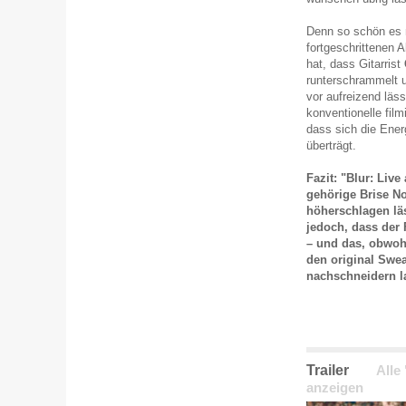
Denn so schön es 
fortgeschrittenen 
hat, dass Gitarrist
runterschrammelt 
vor aufreizend läs
konventionelle fil
dass sich die Ener
überträgt.
Fazit: "Blur: Liv
gehörige Brise No
höherschlagen läs
jedoch, dass der
– und das, obwoh
den original Swe
nachschneidern l
Trailer
Alle
anzeigen