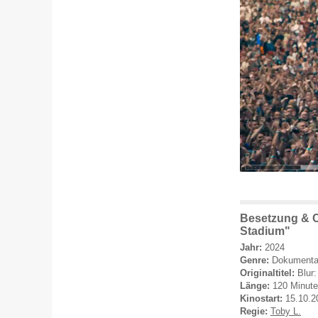
Besetzung & C
Stadium"
Jahr:
2024
Genre:
Dokumentat
Originaltitel:
Blur
Länge:
120 Minut
Kinostart:
15.10.2
Regie:
Toby L.