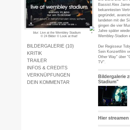
Bassist Alex Jame
bekanntesten Vertr
gegründet, avancie
landeten mit der S
gingen die vier Mus
Jahre später wiede
blur: Live at the Wembley Stadium
Wembley-Stadion e
© 24 Bilder © Look at that!
BILDERGALERIE (10)
Der Regisseur Toby
Sein Konzertfilm v
KRITIK
Other Way" über "G
TRAILER
TV".
INFOS & CREDITS
VERKNÜPFUNGEN
Bildergalerie 
Stadium"
DEIN KOMMENTAR
Hier streamen