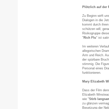
Plötzlich auf der 
Zu Beginn wirft un
Dialogen in die Je
kommt durch ihren 
schützen will, gera
Risikogruppe diese
"
Rich Flu
" ist sat
Im weiteren Verlau
allegorischen Dram
Arm und Reich. Auc
der spürbare Bruch 
stimmig. Die Figur
Personal eines Dra
funktionieren.
Mary Elizabeth W
Dass der Film denno
Elizabeth Winstead
wie "
Stirb langsa
zu glänzen vermag 
Besetzung der Nebe