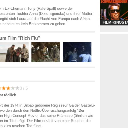
m Ex-Ehemann Tony (Rafe Spall) sowie der
zenten Tochter Anna (Dixie Egerickx) und ihrer Mutter
egibt sich Laura auf die Flucht von Europa nach Afrika.
FILM-KINOST
s scheint es kein Entkommen zu geben.
zum Film "Rich Flu"
3 / 5
st tödlich
fert der 1974 in Bilbao geborene Regisseur Galder Gaztelu-
eworden durch den Netflix-Überraschungserfolg "
Der
ein High-Concept-Movie, das seine Prämisse (ähnlich wie
on im Titel trägt: Der Film erzählt von einer Seuche, die
hen zum raschen Tod führt.