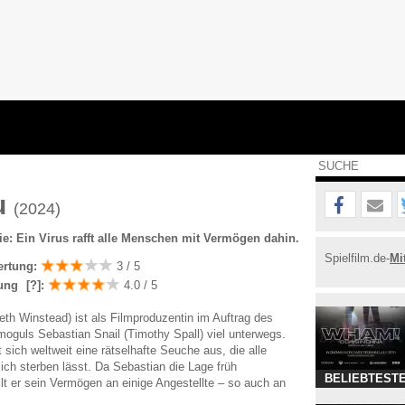
u
(2024)
ie: Ein Virus rafft alle Menschen mit Vermögen dahin.
Spielfilm.de-
Mi
ertung:
3 / 5
ung
[?]
:
4.0 / 5
eth Winstead) ist als Filmproduzentin im Auftrag des
guls Sebastian Snail (Timothy Spall) viel unterwegs.
 sich weltweit eine rätselhafte Seuche aus, die alle
lich sterben lässt. Da Sebastian die Lage früh
BELIEBTESTE
ilt er sein Vermögen an einige Angestellte – so auch an