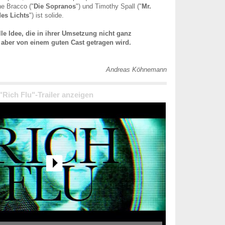
ine Bracco ("
Die Sopranos
") und Timothy Spall ("
Mr.
des Lichts
") ist solide.
lle Idee, die in ihrer Umsetzung nicht ganz
 aber von einem guten Cast getragen wird.
Andreas Köhnemann
 "Rich Flu"-Trailer anzeigen