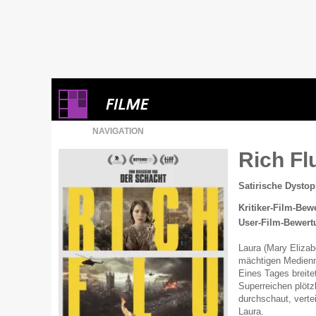
NAVIGATION
Rich Fl
Satirische Dystop
Kritiker-Film-Bew
User-Film-Bewert
Laura (Mary Elizab
mächtigen Medienmo
Eines Tages breitet
Superreichen plötz
durchschaut, verte
Laura.