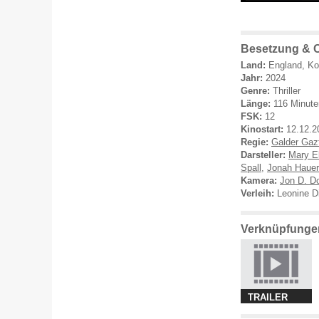
Besetzung & C
Land:
England, Ko
Jahr:
2024
Genre:
Thriller
Länge:
116 Minute
FSK:
12
Kinostart:
12.12.2
Regie:
Galder Gazt
Darsteller:
Mary E
Spall
,
Jonah Hauer
Kamera:
Jon D. D
Verleih:
Leonine Di
Verknüpfungen
TRAILER