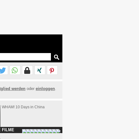
tglied werden
oder
einloggen
.
WHAM! 10 Days in China
 FILME