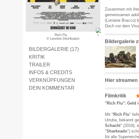
Zusammen mit ihre
gemeinsamen adoles
(Lorraine Bracco) b
Doch vor dem Viru
Rich Flu
© Leonine Distribution
Bildergalerie 
BILDERGALERIE (17)
KRITIK
TRAILER
INFOS & CREDITS
VERKNÜPFUNGEN
Hier streamen
DEIN KOMMENTAR
Filmkritik
"Rich Flu": Geld i
Mit "
Rich Flu
" lie
Urrutia, bekannt g
Schacht
" (2019), 
"
Sharknado
") sch
für alle Superreic