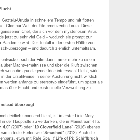
Flucht
s Gaztelu-Urrutia in schnellem Tempo und mit flotten
tset-Glamour-Welt der Filmproduzentin Laura. Diese
gerissenen Chef, der sich vor dem mysteriösen Virus
de jetzt zu sehr viel Geld – wodurch sie prompt zur
r Pandemie wird. Der Tonfall in der ersten Hälfte von
irisch-überzogen – und dadurch ziemlich unterhaltsam.
f entwickelt sich der Film dann immer mehr zu einem
a über Machtverhältnisse und über die Kluft zwischen
h wenn die grundlegende Idee interessant bleibt, wirkt
in der Erzählweise in seiner Ausführung nicht wirklich
en werden anfangs zu stereotyp eingeführt, um später als
mas über Flucht und existenzielle Verzweiflung zu
instead überzeugt
ch leidlich spannend bleibt, ist in erster Linie Mary
 in der Hauptrolle zu verdanken, die in Mainstream-Hits
m 4.0
" (2007) oder "
10 Cloverfield Lane
" (2016) ebenso
wie in Indie-Perlen wie "
Smashed
" (2012). Auch die
nparts, etwa mit Rafe Spall ("
Life of Pi: Schiffbruch