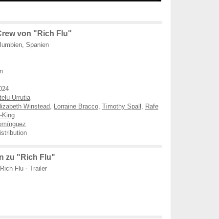
rew von "Rich Flu"
lumbien, Spanien
n
024
elu-Urrutia
lizabeth Winstead
,
Lorraine Bracco
,
Timothy Spall
,
Rafe
-King
omínguez
stribution
 zu "Rich Flu"
Rich Flu - Trailer