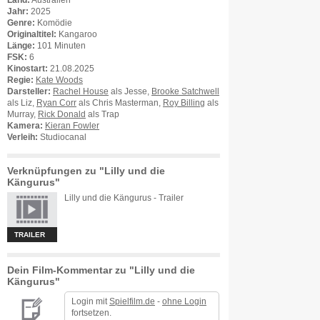
Land:
Australien
Jahr:
2025
Genre:
Komödie
Originaltitel:
Kangaroo
Länge:
101 Minuten
FSK:
6
Kinostart:
21.08.2025
Regie:
Kate Woods
Darsteller:
Rachel House
als Jesse,
Brooke Satchwell
als Liz,
Ryan Corr
als Chris Masterman,
Roy Billing
als
Murray,
Rick Donald
als Trap
Kamera:
Kieran Fowler
Verleih:
Studiocanal
Verknüpfungen zu "Lilly und die
Kängurus"
Lilly und die Kängurus - Trailer
TRAILER
Dein Film-Kommentar zu "Lilly und die
Kängurus"
Login mit
Spielfilm.de
-
ohne Login
fortsetzen.