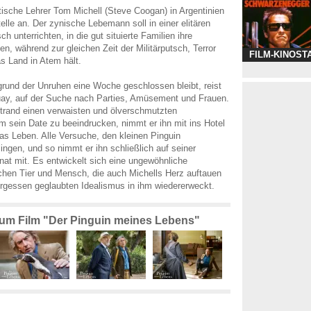
tische Lehrer Tom Michell (Steve Coogan) in Argentinien
elle an. Der zynische Lebemann soll in einer elitären
ch unterrichten, in die gut situierte Familien ihre
n, während zur gleichen Zeit der Militärputsch, Terror
FILM-KINOST
s Land in Atem hält.
grund der Unruhen eine Woche geschlossen bleibt, reist
uay, auf der Suche nach Parties, Amüsement und Frauen.
Strand einen verwaisten und ölverschmutzten
m sein Date zu beeindrucken, nimmt er ihn mit ins Hotel
das Leben. Alle Versuche, den kleinen Pinguin
ingen, und so nimmt er ihn schließlich auf seiner
rnat mit. Es entwickelt sich eine ungewöhnliche
chen Tier und Mensch, die auch Michells Herz auftauen
ergessen geglaubten Idealismus in ihm wiedererweckt.
 zum Film "Der Pinguin meines Lebens"