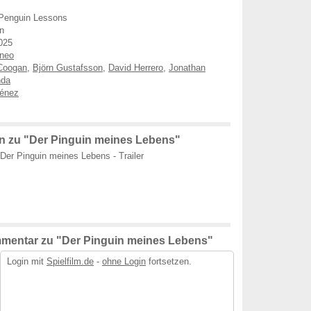
Penguin Lessons
n
025
aneo
Coogan
,
Björn Gustafsson
,
David Herrero
,
Jonathan
nda
énez
m
 zu "Der Pinguin meines Lebens"
Der Pinguin meines Lebens - Trailer
mentar zu "Der Pinguin meines Lebens"
Login mit
Spielfilm.de
-
ohne Login
fortsetzen.