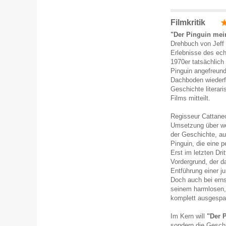
Filmkritik
"Der Pinguin mei
Drehbuch von Jeff 
Erlebnisse des ech
1970er tatsächlich 
Pinguin angefreund
Dachboden wiederf
Geschichte literar
Films mitteilt.
Regisseur Cattaneo
Umsetzung über wei
der Geschichte, a
Pinguin, die eine 
Erst im letzten Drit
Vordergrund, der da
Entführung einer ju
Doch auch bei ern
seinem harmlosen, 
komplett ausgespar
Im Kern will
"Der 
sondern die Geschi