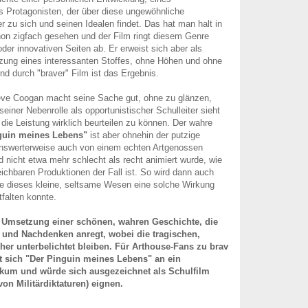
 Protagonisten, der über diese ungewöhnliche
r zu sich und seinen Idealen findet. Das hat man halt in
on zigfach gesehen und der Film ringt diesem Genre
der innovativen Seiten ab. Er erweist sich aber als
zung eines interessanten Stoffes, ohne Höhen und ohne
nd durch "braver" Film ist das Ergebnis.
teve Coogan macht seine Sache gut, ohne zu glänzen,
einer Nebenrolle als opportunistischer Schulleiter sieht
die Leistung wirklich beurteilen zu können. Der wahre
guin meines Lebens"
ist aber ohnehin der putzige
enswerterweise auch von einem echten Artgenossen
nd nicht etwa mehr schlecht als recht animiert wurde, wie
eichbaren Produktionen der Fall ist. So wird dann auch
ie dieses kleine, seltsame Wesen eine solche Wirkung
tfalten konnte.
e Umsetzung einer schönen, wahren Geschichte, die
nd Nachdenken anregt, wobei die tragischen,
her unterbelichtet bleiben. Für Arthouse-Fans zu brav
et sich "Der Pinguin meines Lebens" an ein
kum und würde sich ausgezeichnet als Schulfilm
von Militärdiktaturen) eignen.