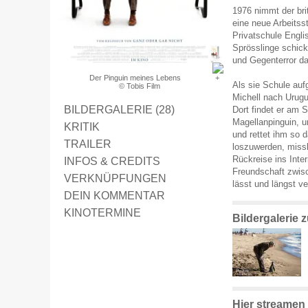
1976 nimmt der bri
eine neue Arbeitsst
Privatschule Englis
Sprösslinge schicke
und Gegenterror da
Der Pinguin meines Lebens
Als sie Schule auf
© Tobis Film
Michell nach Urug
BILDERGALERIE (28)
Dort findet er am 
Magellanpinguin, u
KRITIK
und rettet ihm so 
TRAILER
loszuwerden, missl
Rückreise ins Inte
INFOS & CREDITS
Freundschaft zwis
VERKNÜPFUNGEN
lässt und längst v
DEIN KOMMENTAR
KINOTERMINE
Bildergalerie
Hier streamen