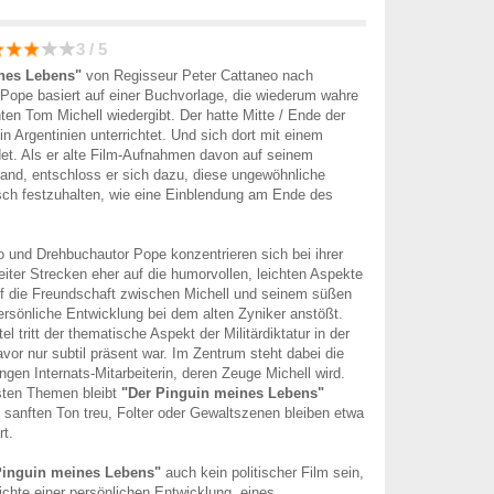
3 / 5
nes Lebens"
von Regisseur Peter Cattaneo nach
Pope basiert auf einer Buchvorlage, die wiederum wahre
ten Tom Michell wiedergibt. Der hatte Mitte / Ende der
in Argentinien unterrichtet. Und sich dort mit einem
et. Als er alte Film-Aufnahmen davon auf seinem
and, entschloss er sich dazu, diese ungewöhnliche
isch festzuhalten, wie eine Einblendung am Ende des
 und Drehbuchautor Pope konzentrieren sich bei ihrer
ter Strecken eher auf die humorvollen, leichten Aspekte
uf die Freundschaft zwischen Michell und seinem süßen
persönliche Entwicklung bei dem alten Zyniker anstößt.
tel tritt der thematische Aspekt der Militärdiktatur in der
vor nur subtil präsent war. Im Zentrum steht dabei die
ngen Internats-Mitarbeiterin, deren Zeuge Michell wird.
sten Themen bleibt
"Der Pinguin meines Lebens"
sanften Ton treu, Folter oder Gewaltszenen bleiben etwa
t.
Pinguin meines Lebens"
auch kein politischer Film sein,
chte einer persönlichen Entwicklung, eines