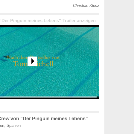
Christian Klosz
 "Der Pinguin meines Lebens"-Trailer anzeigen
rew von "Der Pinguin meines Lebens"
ien, Spanien