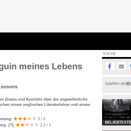
guin meines Lebens
Spielfilm.de-
Mi
Lessons
en Drama und Komödie über die ungewöhnliche
schen einem englischen Literaturlehrer und einem
ertung:
3 / 5
BELIEBTESTE
ung
[?]
:
2.3 / 5