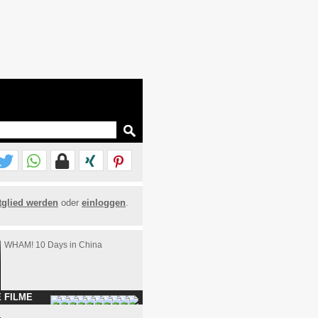
tglied werden
oder
einloggen
.
WHAM! 10 Days in China
 FILME