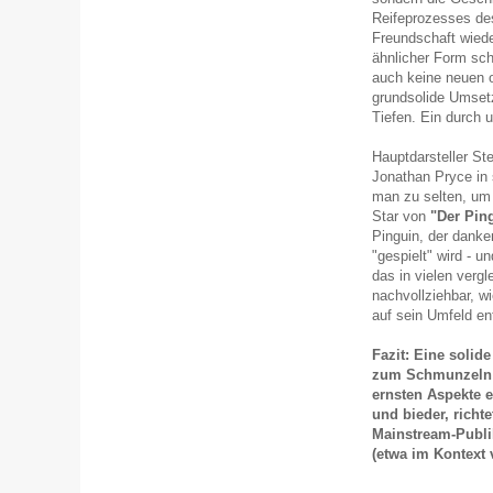
Reifeprozesses des
Freundschaft wiede
ähnlicher Form sch
auch keine neuen o
grundsolide Umset
Tiefen. Ein durch u
Hauptdarsteller S
Jonathan Pryce in s
man zu selten, um 
Star von
"Der Pin
Pinguin, der dank
"gespielt" wird - u
das in vielen vergl
nachvollziehbar, w
auf sein Umfeld en
Fazit: Eine solid
zum Schmunzeln u
ernsten Aspekte e
und bieder, richt
Mainstream-Publi
(etwa im Kontext 