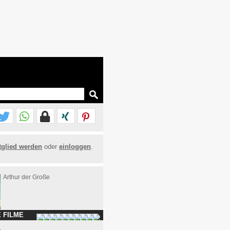
tglied werden
oder
einloggen
.
Arthur der Große
 FILME