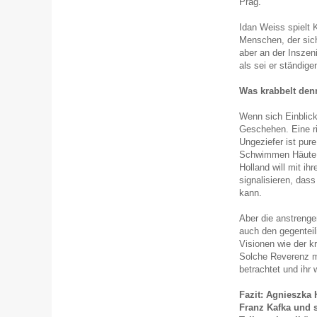
Prag.
Idan Weiss spielt 
Menschen, der sic
aber an der Inszen
als sei er ständige
Was krabbelt den
Wenn sich Einblick
Geschehen. Eine ri
Ungeziefer ist pur
Schwimmen Häute z
Holland will mit ih
signalisieren, dass
kann.
Aber die anstreng
auch den gegenteil
Visionen wie der k
Solche Reverenz mac
betrachtet und ihr w
Fazit: Agnieszka
Franz Kafka und s