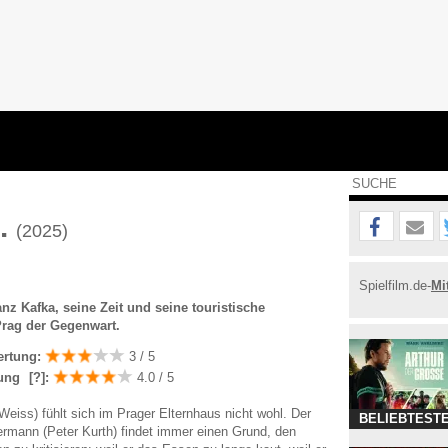
K.
(2025)
Spielfilm.de-
Mi
anz Kafka, seine Zeit und seine touristische
rag der Gegenwart.
ertung:
3 / 5
ung
[?]
:
4.0 / 5
Weiss) fühlt sich im Prager Elternhaus nicht wohl. Der
BELIEBTESTE
ermann (Peter Kurth) findet immer einen Grund, den