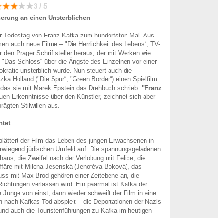
3 / 5
herung an einen Unsterblichen
er Todestag von Franz Kafka zum hundertsten Mal. Aus
n auch neue Filme – "Die Herrlichkeit des Lebens“, TV-
r den Prager Schriftsteller heraus, der mit Werken wie
 "Das Schloss“ über die Ängste des Einzelnen vor einer
kratie unsterblich wurde. Nun steuert auch die
zka Holland ("Die Spur“, "Green Border“) einen Spielfilm
r das sie mit Marek Epstein das Drehbuch schrieb.
"Franz
euen Erkenntnisse über den Künstler, zeichnet sich aber
rägten Stilwillen aus.
htet
blättert der Film das Leben des jungen Erwachsenen in
rwiegend jüdischen Umfeld auf. Die spannungsgeladenen
aus, die Zweifel nach der Verlobung mit Felice, die
Affäre mit Milena Jesenská (Jenoféva Boková), das
ss mit Max Brod gehören einer Zeitebene an, die
 Richtungen verlassen wird. Ein paarmal ist Kafka der
e Junge von einst, dann wieder schweift der Film in eine
ch nach Kafkas Tod abspielt – die Deportationen der Nazis
und auch die Touristenführungen zu Kafka im heutigen