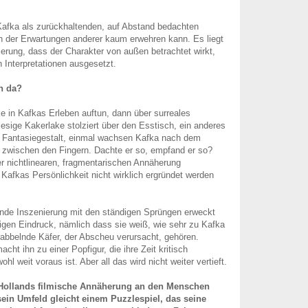
Kafka als zurückhaltenden, auf Abstand bedachten
h der Erwartungen anderer kaum erwehren kann. Es liegt
ierung, dass der Charakter von außen betrachtet wirkt,
n Interpretationen ausgesetzt.
n da?
e in Kafkas Erleben auftun, dann über surreales
esige Kakerlake stolziert über den Esstisch, ein anderes
e Fantasiegestalt, einmal wachsen Kafka nach dem
wischen den Fingern. Dachte er so, empfand er so?
rer nichtlinearen, fragmentarischen Annäherung
 Kafkas Persönlichkeit nicht wirklich ergründet werden
ende Inszenierung mit den ständigen Sprüngen erweckt
igen Eindruck, nämlich dass sie weiß, wie sehr zu Kafka
rabbelnde Käfer, der Abscheu verursacht, gehören.
ht ihn zu einer Popfigur, die ihre Zeit kritisch
ohl weit voraus ist. Aber all das wird nicht weiter vertieft.
 Hollands filmische Annäherung an den Menschen
ein Umfeld gleicht einem Puzzlespiel, das seine