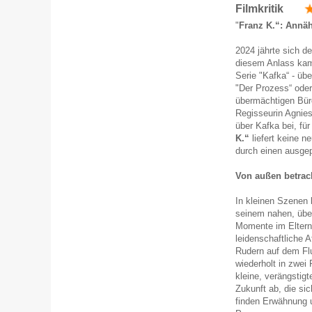
Filmkritik
"
Franz K.“: Annä
2024 jährte sich d
diesem Anlass kame
Serie "Kafka“ - übe
"Der Prozess“ oder
übermächtigen Büro
Regisseurin Agnies
über Kafka bei, fü
K.“
liefert keine n
durch einen ausgep
Von außen betrac
In kleinen Szenen 
seinem nahen, übe
Momente im Elternh
leidenschaftliche 
Rudern auf dem Flu
wiederholt in zwei
kleine, verängstigt
Zukunft ab, die si
finden Erwähnung 