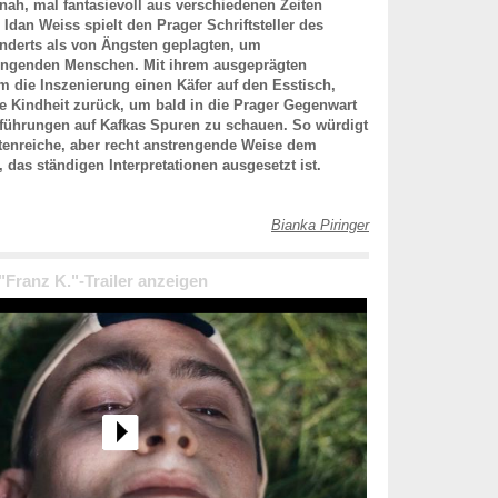
tsnah, mal fantasievoll aus verschiedenen Zeiten
dan Weiss spielt den Prager Schriftsteller des
underts als von Ängsten geplagten, um
ingenden Menschen. Mit ihrem ausgeprägten
ihm die Inszenierung einen Käfer auf den Esstisch,
ne Kindheit zurück, um bald in die Prager Gegenwart
nführungen auf Kafkas Spuren zu schauen. So würdigt
ttenreiche, aber recht anstrengende Weise dem
 das ständigen Interpretationen ausgesetzt ist.
Bianka Piringer
 "Franz K."-Trailer anzeigen