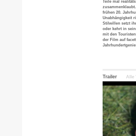
Teile mal realitä
zusammenklaubt. I
frühen 20. Jahrh
Unabhängigkeit r
Stilwillen setzt 
oder kehrt in sei
mit den Touriste
der Film auf face
Jahrhundertgenie,
Trailer
Alle