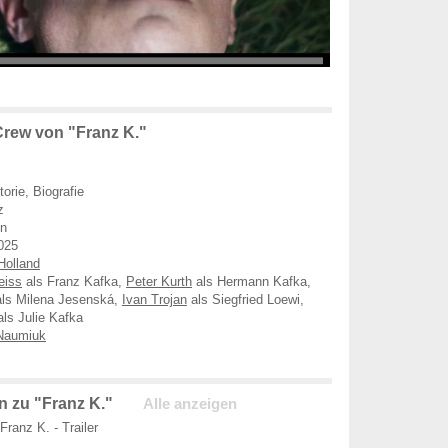
rew von "Franz K."
orie, Biografie
z
en
025
Holland
eiss
als Franz Kafka,
Peter Kurth
als Hermann Kafka,
ls Milena Jesenská,
Ivan Trojan
als Siegfried Loewi,
ls Julie Kafka
Naumiuk
 zu "Franz K."
Alle anzeigen
Franz K. - Trailer