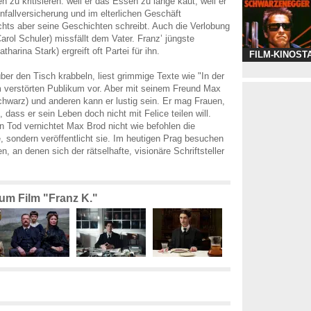
 zu kritisieren: weil er das Essen zu lange kaut, weil er
Unfallversicherung und im elterlichen Geschäft
chts aber seine Geschichten schreibt. Auch die Verlobung
arol Schuler) missfällt dem Vater. Franz’ jüngste
harina Stark) ergreift oft Partei für ihn.
FILM-KINOST
ber den Tisch krabbeln, liest grimmige Texte wie "In der
m verstörten Publikum vor. Aber mit seinem Freund Max
hwarz) und anderen kann er lustig sein. Er mag Frauen,
, dass er sein Leben doch nicht mit Felice teilen will.
 Tod vernichtet Max Brod nicht wie befohlen die
e, sondern veröffentlicht sie. Im heutigen Prag besuchen
en, an denen sich der rätselhafte, visionäre Schriftsteller
zum Film "Franz K."