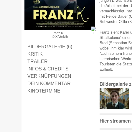
jungen Erwachsenen
die Arbeit bei der 
vernachlässigt, na
mit Felice Bauer (C
Schwester Ottla (Kat
Franz sieht Käfer ü
Franz K.
© X Verleih
Strafkolonie“ eine
Brod (Sebastian Sc
BILDERGALERIE (6)
wobei ihm klar wird
KRITIK
Nach seinem frühen
literarischen Werk
TRAILER
Touristen die Stätt
INFOS & CREDITS
aufhielt.
VERKNÜPFUNGEN
DEIN KOMMENTAR
Bildergalerie 
KINOTERMINE
Hier streamen