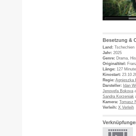
Besetzung & C
Land:
Tschechien
Jahr:
2025
Genre:
Drama, Hist
Originaltitel:
Fran
Länge:
127 Minut
Kinostart:
23.10.2
Regie:
Agnieszka 
Darsteller:
Idan W
Jenovefa Bokova
a
Sandra Korzeniak
a
Kamera:
Tomasz 
Verleih:
X Verleih
Verknüpfungen